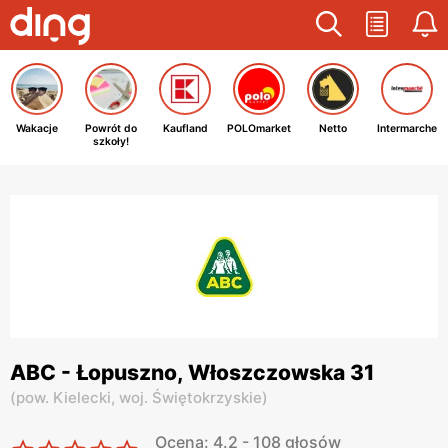
Wakacje
Powrót do
Kaufland
POLOmarket
Netto
Intermarche
szkoły!
ABC - Łopuszno, Włoszczowska 31
(
pow. Kielecki,
woj. Świętokrzyskie
)
Ocena: 4.2 - 108 głosów