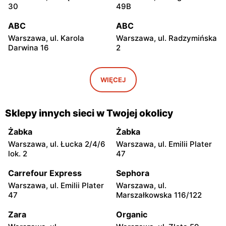
30
49B
ABC
ABC
Warszawa, ul. Karola
Warszawa, ul. Radzymińska
Darwina 16
2
ABC
ABC
Warszawa, ul.
Warszawa, ul. Białostocka
WIĘCEJ
Międzynarodowa 62
9
ABC
ABC
Sklepy innych sieci w Twojej okolicy
Warszawa, ul. Grochowska
Warszawa, ul. Szwedzka 11
321
Żabka
Żabka
Warszawa, ul. Łucka 2/4/6
Warszawa, ul. Emilii Plater
ABC
ABC
lok. 2
47
Warszawa, ul. Kowieńska
Warszawa, ul. Chełmska 9
20
Carrefour Express
Sephora
Warszawa, ul. Emilii Plater
Warszawa, ul.
ABC
ABC
47
Marszałkowska 116/122
Warszawa, ul. Łochowska
Warszawa, ul. Pustola 23
39
Zara
Organic