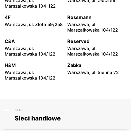
Warszawa, ul.
Warszawa, ul. Złota 59
ABC
ABC
Marszałkowska 104-122
Warszawa, ul. Staniewicka
Warszawa, ul. Ludwika
24
Kickiego 12
4F
Rossmann
Warszawa, ul. Złota 59/258
Warszawa, ul.
ABC
ABC
Marszałkowska 104/122
Warszawa, ul. Grenadierów
Warszawa, ul. Jana
2
Kochanowskiego 39
C&A
Reserved
Warszawa, ul.
Warszawa, ul.
ABC
ABC
Marszałkowska 104/122
Marszałkowska 104/122
Warszawa, ul. Andrzeja
Warszawa, ul. Samarytanka
Sołtana 2A
3
H&M
Żabka
Warszawa, ul.
Warszawa, ul. Sienna 72
ABC
ABC
Marszałkowska 104/122
Warszawa, ul. Sulejkowska
Warszawa, ul. Akermańska
43
3
SIECI
Sieci handlowe