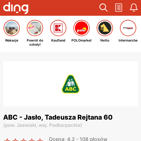
Wakacje
Powrót do
Kaufland
POLOmarket
Netto
Intermarche
szkoły!
ABC - Jasło, Tadeusza Rejtana 60
(
pow. Jasielski,
woj. Podkarpackie
)
Ocena: 4.2 - 108 głosów