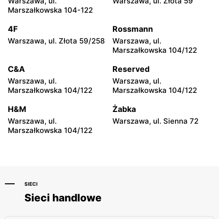
Warszawa, ul.
Warszawa, ul. Złota 59
ABC
ABC
Marszałkowska 104-122
Warszawa, ul. Staniewicka
Warszawa, ul. Ludwika
24
Kickiego 12
4F
Rossmann
Warszawa, ul. Złota 59/258
Warszawa, ul.
ABC
ABC
Marszałkowska 104/122
Warszawa, ul. Grenadierów
Warszawa, ul. Jana
2
Kochanowskiego 39
C&A
Reserved
Warszawa, ul.
Warszawa, ul.
ABC
ABC
Marszałkowska 104/122
Marszałkowska 104/122
Warszawa, ul. Andrzeja
Warszawa, ul. Samarytanka
Sołtana 2A
3
H&M
Żabka
Warszawa, ul.
Warszawa, ul. Sienna 72
ABC
ABC
Marszałkowska 104/122
Warszawa, ul. Sulejkowska
Warszawa, ul. Akermańska
43
3
SIECI
Sieci handlowe