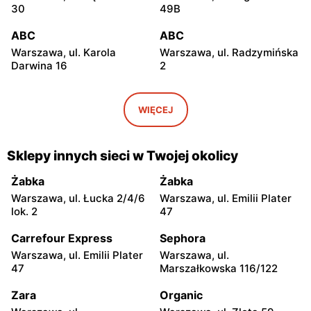
30
49B
ABC
ABC
Warszawa, ul. Karola
Warszawa, ul. Radzymińska
Darwina 16
2
ABC
ABC
Warszawa, ul.
Warszawa, ul. Białostocka
WIĘCEJ
Międzynarodowa 62
9
ABC
ABC
Sklepy innych sieci w Twojej okolicy
Warszawa, ul. Grochowska
Warszawa, ul. Szwedzka 11
321
Żabka
Żabka
Warszawa, ul. Łucka 2/4/6
Warszawa, ul. Emilii Plater
ABC
ABC
lok. 2
47
Warszawa, ul. Kowieńska
Warszawa, ul. Chełmska 9
20
Carrefour Express
Sephora
Warszawa, ul. Emilii Plater
Warszawa, ul.
ABC
ABC
47
Marszałkowska 116/122
Warszawa, ul. Łochowska
Warszawa, ul. Pustola 23
39
Zara
Organic