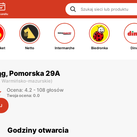
handlu
ket
Netto
Intermarche
Biedronka
Din
ląg, Pomorska 29A
. Warmińsko-mazurskie
)
Ocena: 4.2 - 108 głosów
Twoja ocena: 0.0
J
Godziny otwarcia