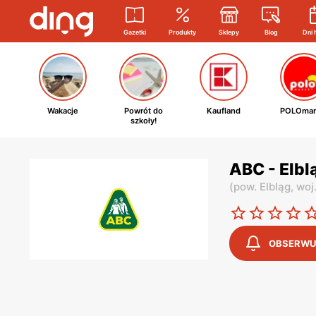
Gazetki
Produkty
Sklepy
Blog
Dni 
Wakacje
Powrót do
Kaufland
POLOmar
szkoły!
ABC - Elb
(
pow. Elbląg,
woj
OBSERWU