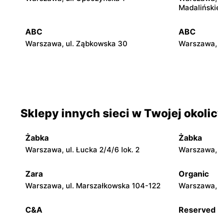
Madaliński
ABC
ABC
Warszawa, ul. Ząbkowska 30
Warszawa, 
ABC
ABC
Warszawa, ul. Międzynarodowa 62
Warszawa, 
ABC
ABC
Sklepy innych sieci w Twojej okoli
Warszawa, ul. Kowieńska 20
Warszawa, 
Żabka
Żabka
ABC
ABC
Warszawa, ul. Łucka 2/4/6 lok. 2
Warszawa, u
Warszawa, ul. Staniewicka 24
Warszawa, 
Zara
Organic
ABC
ABC
Warszawa, ul. Marszałkowska 104-122
Warszawa, 
Warszawa, ul. Andrzeja Sołtana 2A
Warszawa, 
C&A
Reserved