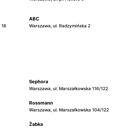
ABC
 16
Warszawa, ul. Radzymińska 2
ABC
21
Warszawa, ul. Szwedzka 11
ABC
Warszawa, ul. Pustola 23
Sephora
ABC
Warszawa, ul. Marszałkowska 116/122
Warszawa, ul. Jana Kochanowskiego 39
Rossmann
ABC
Warszawa, ul. Marszałkowska 104/122
3
Warszawa, ul. Akermańska 3
Żabka