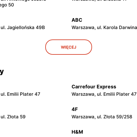
ego 50
ABC
ul. Jagiellońska 49B
Warszawa, ul. Karola Darwina
ABC
WIĘCEJ
ul. Białostocka 9
Warszawa, ul. Grochowska 3
ABC
cy
ul. Chełmska 9
Warszawa, ul. Łochowska 39
Carrefour Express
ABC
l. Emilii Plater 47
Warszawa, ul. Emilii Plater 47
ul. Ludwika Kickiego 12
Warszawa, ul. Grenadierów 2
4F
ABC
ul. Złota 59
Warszawa, ul. Złota 59/258
ul. Samarytanka 3
Warszawa, ul. Sulejkowska 4
H&M