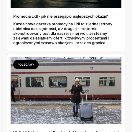
Promocja Lidl - jak nie przegapić najlepszych okazji?
Każda nowa gazetka promocyjna Lidl to z jednej strony
obietnica oszczędności, a z drugiej – misternie
skonstruowany test dla naszej silnej woli. Jesteśmy
zalewani dziesiątkami ofert, krzykliwymi procentami i
ograniczonymi czasowo okazjami, przez co granica
między świadomym, strategicznym wyborem a
impulsywnym zakupem, którego później żałujemy, zaciera
się niemal całkowicie. Prawdziwa sztuka polega nie na
ślepym podążaniu za czerwonymi cenami, lecz na
POLECAMY
wypracowaniu metody. W tym przewodniku nie
znajdziesz kolejnej, prostej listy przecenionych
produktów. Zamiast tego, zdemaskujemy mechanizmy
rządzące promocjami i pokażemy, jak wykorzystać je na
własną korzyść. Przeanalizujemy, jak aktualna oferta Lidl i
narzędzia takie jak aplikacja Lidl Plus mogą stać się
prawdziwym arsenałem w rękach świadomego
konsumenta, a nie tylko marketingową przynętą. Czas
zamienić chaos w strategię.