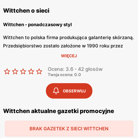
Wittchen o sieci
Wittchen - ponadczasowy styl
Wittchen to polska firma produkująca galanterię skórzaną.
Przedsiębiorstwo zostało założone w 1990 roku przez
Jędrzeja Wittchena. Marka wytwarzana niezwykłe
WIĘCEJ
skórzane produkty, które stale są udoskonalane i
Ocena: 3.6 - 42 głosów
modyfikowane, by spełniały potrzeby klientów. Produkty
Twoja ocena: 0.0
Wittchen kupimy w salonach lub w sklepie internetowym.
OBSERWUJ
Wittchen – ekskluzywna galanteria skórzana
Wittchen to sklep, w którym znajdziemy torebki, buty,
Wittchen aktualne gazetki promocyjne
kurtki, bagaże podróżne oraz różne dodatki i wyroby ze
skóry. Marka tworzy różne kolekcje galanterii skórzanej,
BRAK GAZETEK Z SIECI WITTCHEN
które dopasowują się do potrzeb konsumentów. Produkty