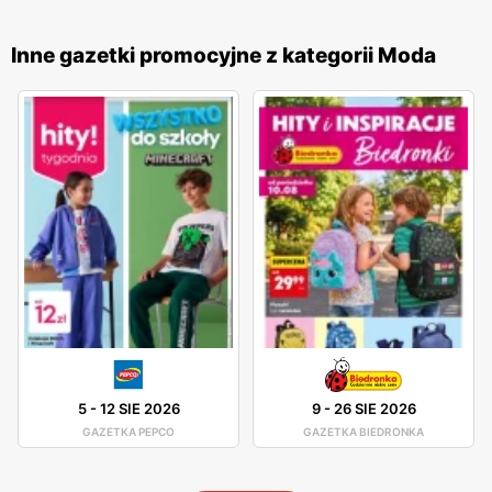
Wittchen charakteryzują się połączeniem klasycznej
stylistyki z najnowszymi trendami w modzie.
Inne gazetki promocyjne z kategorii Moda
Wittchen – promocje
Wittchen posiada gazetki promocyjne oraz katalogi, które
można znaleźć na naszej stronie. Zarówno w salonach jak i
na stronie internetowej znajdziemy świetne okazje, z
których warto skorzystać. Marka Wittchen często oferuje
różne rabaty dla swoich klientów. Produkty tej firmy
możemy czasem znaleźć na promocji w Lidlu. Sklep z
galanterią posiada również placówki outletowe.
5
-
12 SIE 2026
9
-
26 SIE 2026
GAZETKA PEPCO
GAZETKA BIEDRONKA