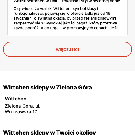
Walizki Wittchen w Lidlu - trwałość i styl w świetnej cenie!
Czy wiesz, że walizki Wittchen, symbol klasy i
funkcjonalności, pojawią się w ofercie Lidla już od 16
stycznia? To świetna okazja, by przed feriami zimowymi
zaopatrzyć się w wysokiej jakości bagaż, który przetrwa
każdą podróż. A do tego – w promocyjnych cenach! Jeśli
szukasz niezawodnych walizek w korzystnej ofercie,
koniecznie sprawdź szczegóły tej promocji.
WIĘCEJ (10)
Wittchen sklepy w Zielona Góra
Wittchen
Zielona Góra, ul.
Wrocławska 17
Wittchen sklepy w Twojej okolicy