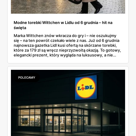
Modne torebki Wittchen w Lidlu od 6 grudnia – hit na
święta
Marka Wittchen znów wkracza do gry i – nie oszukujmy
się – na ten powrót czekało wiele z nas. Już od 6 grudnia
najnowsza gazetka Lidl kusi ofertą na skórzane torebki,
które za 179 zł są wręcz nieprzyzwoitą okazją. To gotowy,
elegancki prezent, który wygląda na luksusowy, a nie
rujnuje portfela przed świętami. Czy warto stać w kolejce
od świtu? Moim zdaniem tak, bo te modele znikają
zazwyczaj szybciej niż świeże bułeczki.
POLECAMY