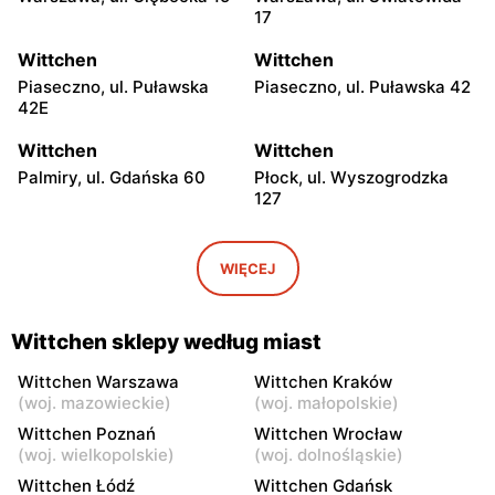
17
Wittchen
Wittchen
Piaseczno, ul. Puławska
Piaseczno, ul. Puławska 42
42E
Wittchen
Wittchen
Palmiry, ul. Gdańska 60
Płock, ul. Wyszogrodzka
127
Wittchen
Wittchen
Radom, ul. Bolesława
Radom al. Józefa
WIĘCEJ
Chrobrego 1
Grzecznarowskiego 28
Wittchen
Wittchen
Wittchen sklepy według miast
Łódź al. Marsz. Józefa
Łódź, ul. Jana Karskiego 5
Piłsudskiego 15/23
Wittchen Warszawa
Wittchen Kraków
(
woj. mazowieckie
)
(
woj. małopolskie
)
Wittchen
Wittchen
Wittchen Poznań
Wittchen Wrocław
Rzgów, ul. Żeromskiego 8
Łódź, ul. Pabianicka 245
(
woj. wielkopolskie
)
(
woj. dolnośląskie
)
Wittchen Łódź
Wittchen Gdańsk
Wittchen
Wittchen