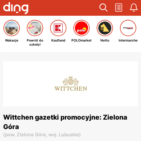
Wakacje
Powrót do
Kaufland
POLOmarket
Netto
Intermarche
szkoły!
Wittchen gazetki promocyjne: Zielona
Góra
(
pow. Zielona Góra,
woj. Lubuskie
)