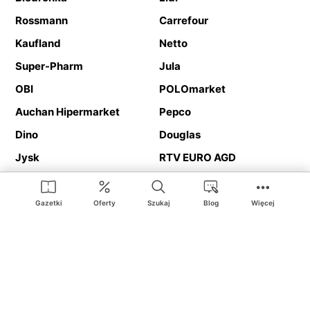
Rossmann
Carrefour
Kaufland
Netto
Super-Pharm
Jula
OBI
POLOmarket
Auchan Hipermarket
Pepco
Dino
Douglas
Jysk
RTV EURO AGD
Action
Media Expert
Deichmann
Media Markt
Gazetki
Oferty
Szukaj
Blog
Więcej
Ding.pl to serwis internetowy prezentujący
gazetki promocyjne
oraz
katalogi
sklepów i dużych sieci handlowych. Dzięki
geolokalizacji otrzymasz przede wszystkim oferty sklepów, z
Twojego bliskiego otoczenia. Dodatkowo na stronie znajdziesz
adresy sklepów, więc w trakcie podróży bez problemu trafisz do
ulubionego sklepu.