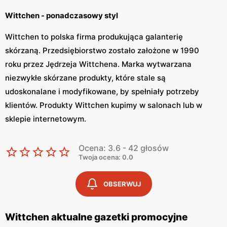
Wittchen - ponadczasowy styl
Wittchen to polska firma produkująca galanterię
skórzaną. Przedsiębiorstwo zostało założone w 1990
roku przez Jędrzeja Wittchena. Marka wytwarzana
niezwykłe skórzane produkty, które stale są
udoskonalane i modyfikowane, by spełniały potrzeby
klientów. Produkty Wittchen kupimy w salonach lub w
sklepie internetowym.
Wittchen – ekskluzywna galanteria skórzana
Ocena: 3.6 - 42 głosów
Twoja ocena: 0.0
Wittchen to sklep, w którym znajdziemy torebki, buty,
kurtki, bagaże podróżne oraz różne dodatki i wyroby ze
OBSERWUJ
skóry. Marka tworzy różne kolekcje galanterii skórzanej,
które dopasowują się do potrzeb konsumentów. Produkty
Wittchen charakteryzują się połączeniem klasycznej
Wittchen aktualne gazetki promocyjne