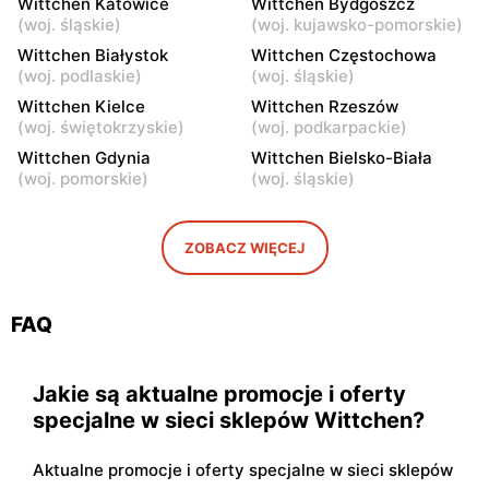
Wittchen Katowice
Wittchen Bydgoszcz
Kielce, ul. Świętokrzyska
Lublin, ul. Lipowa 13
(
woj. śląskie
)
(
woj. kujawsko-pomorskie
)
20
Wittchen Białystok
Wittchen Częstochowa
(
woj. podlaskie
)
(
woj. śląskie
)
Wittchen
Wittchen
Wittchen Kielce
Wittchen Rzeszów
Lublin al. Unii Lubelskiej 2
Lublin, ul. Mełgiewska 16
(
woj. świętokrzyskie
)
(
woj. podkarpackie
)
Wittchen
Wittchen
Wittchen Gdynia
Wittchen Bielsko-Biała
(
woj. pomorskie
)
(
woj. śląskie
)
Lublin al. Wincentego
Białystok, ul. Narodowych
Witosa 32
Sił Zbrojnych 15B
Wittchen
Wittchen
ZOBACZ WIĘCEJ
Olsztyn al. Marszałka
Białystok, ul. Czesława
Józefa Piłsudskiego 16
Miłosza 2
FAQ
Jakie są aktualne promocje i oferty
specjalne w sieci sklepów Wittchen?
Aktualne promocje i oferty specjalne w sieci sklepów