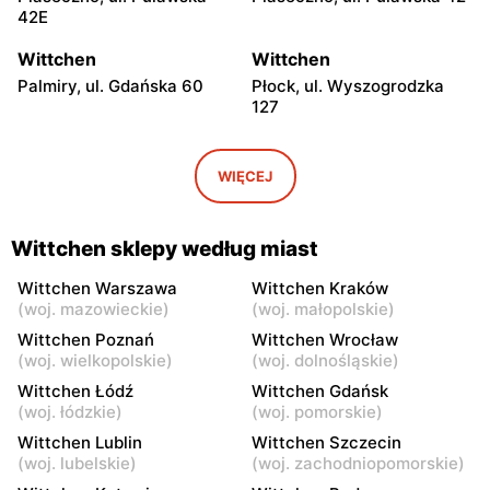
42E
Wittchen
Wittchen
Palmiry, ul. Gdańska 60
Płock, ul. Wyszogrodzka
127
Wittchen
Wittchen
Radom, ul. Bolesława
Radom al. Józefa
WIĘCEJ
Chrobrego 1
Grzecznarowskiego 28
Wittchen
Wittchen
Wittchen sklepy według miast
Łódź al. Marsz. Józefa
Łódź, ul. Jana Karskiego 5
Piłsudskiego 15/23
Wittchen Warszawa
Wittchen Kraków
(
woj. mazowieckie
)
(
woj. małopolskie
)
Wittchen
Wittchen
Wittchen Poznań
Wittchen Wrocław
Rzgów, ul. Żeromskiego 8
Łódź, ul. Pabianicka 245
(
woj. wielkopolskie
)
(
woj. dolnośląskie
)
Wittchen Łódź
Wittchen Gdańsk
Wittchen
Wittchen
(
woj. łódzkie
)
(
woj. pomorskie
)
Łódź al. Jana Pawła II 30
Włocławek, ul. Jana
Wittchen Lublin
Wittchen Szczecin
Kilińskiego 3
(
woj. lubelskie
)
(
woj. zachodniopomorskie
)
Wittchen
Wittchen