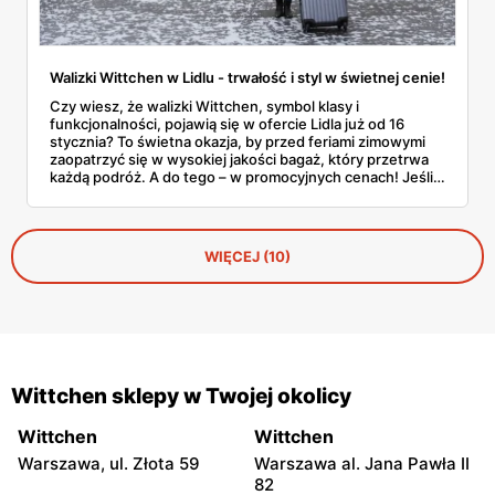
Walizki Wittchen w Lidlu - trwałość i styl w świetnej cenie!
Czy wiesz, że walizki Wittchen, symbol klasy i
funkcjonalności, pojawią się w ofercie Lidla już od 16
stycznia? To świetna okazja, by przed feriami zimowymi
zaopatrzyć się w wysokiej jakości bagaż, który przetrwa
każdą podróż. A do tego – w promocyjnych cenach! Jeśli
szukasz niezawodnych walizek w korzystnej ofercie,
koniecznie sprawdź szczegóły tej promocji.
WIĘCEJ (10)
Wittchen sklepy w Twojej okolicy
Wittchen
Wittchen
Warszawa, ul. Złota 59
Warszawa al. Jana Pawła II
82