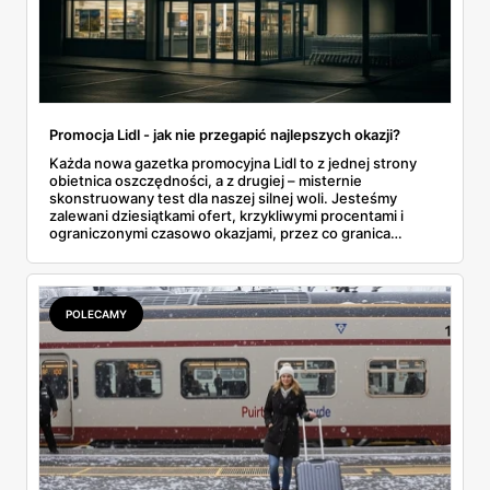
Promocja Lidl - jak nie przegapić najlepszych okazji?
Każda nowa gazetka promocyjna Lidl to z jednej strony
obietnica oszczędności, a z drugiej – misternie
skonstruowany test dla naszej silnej woli. Jesteśmy
zalewani dziesiątkami ofert, krzykliwymi procentami i
ograniczonymi czasowo okazjami, przez co granica
między świadomym, strategicznym wyborem a
impulsywnym zakupem, którego później żałujemy, zaciera
się niemal całkowicie. Prawdziwa sztuka polega nie na
ślepym podążaniu za czerwonymi cenami, lecz na
POLECAMY
wypracowaniu metody. W tym przewodniku nie
znajdziesz kolejnej, prostej listy przecenionych
produktów. Zamiast tego, zdemaskujemy mechanizmy
rządzące promocjami i pokażemy, jak wykorzystać je na
własną korzyść. Przeanalizujemy, jak aktualna oferta Lidl i
narzędzia takie jak aplikacja Lidl Plus mogą stać się
prawdziwym arsenałem w rękach świadomego
konsumenta, a nie tylko marketingową przynętą. Czas
zamienić chaos w strategię.