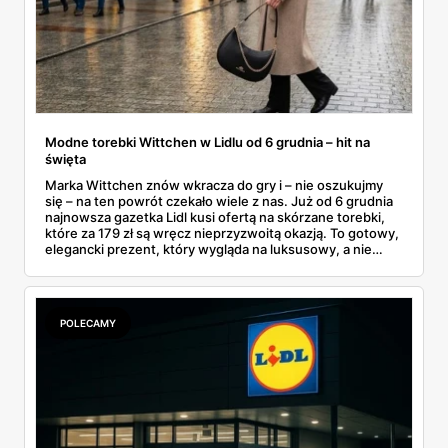
Modne torebki Wittchen w Lidlu od 6 grudnia – hit na
święta
Marka Wittchen znów wkracza do gry i – nie oszukujmy
się – na ten powrót czekało wiele z nas. Już od 6 grudnia
najnowsza gazetka Lidl kusi ofertą na skórzane torebki,
które za 179 zł są wręcz nieprzyzwoitą okazją. To gotowy,
elegancki prezent, który wygląda na luksusowy, a nie
rujnuje portfela przed świętami. Czy warto stać w kolejce
od świtu? Moim zdaniem tak, bo te modele znikają
zazwyczaj szybciej niż świeże bułeczki.
POLECAMY