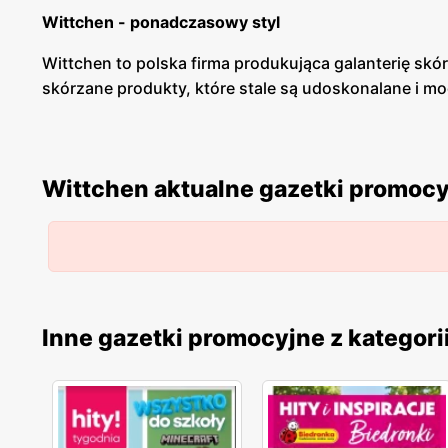
Wittchen - ponadczasowy styl
Wittchen to polska firma produkująca galanterię sk
skórzane produkty, które stale są udoskonalane i mo
Wittchen – ekskluzywna galanteria skórzana
Wittchen to sklep, w którym znajdziemy torebki, buty
Wittchen aktualne gazetki promoc
skórzanej, które dopasowują się do potrzeb konsume
modzie.
Wittchen – promocje
Wittchen posiada gazetki promocyjne oraz katalogi, 
okazje, z których warto skorzystać. Marka Wittchen 
Inne gazetki promocyjne z kategori
Lidlu. Sklep z galanterią posiada również placówki o