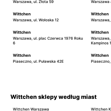
Warszawa, ul. Złota 59
Warszawa a
Wittchen
Wittchen
Warszawa, ul. Wołoska 12
Warszawa, 
Wittchen
Wittchen
Warszawa, ul. plac Czerwca 1976 Roku
Warszawa, 
6
Kampinos 
Wittchen
Wittchen
Piaseczno, ul. Puławska 42E
Piaseczno,
Wittchen
Wittchen
Radom, ul. Bolesława Chrobrego 1
Radom al. 
Wittchen sklepy według miast
Wittchen
Wittchen
Rzgów, ul. Żeromskiego 8
Łódź, ul. P
Wittchen Warszawa
Wittchen 