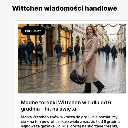
Wittchen wiadomości handlowe
POLECAMY
Modne torebki Wittchen w Lidlu od 6
grudnia – hit na święta
Marka Wittchen znów wkracza do gry i – nie oszukujmy
się – na ten powrót czekało wiele z nas. Już od 6 grudnia
najnowsza gazetka Lidl kusi ofertą na skórzane torebki,