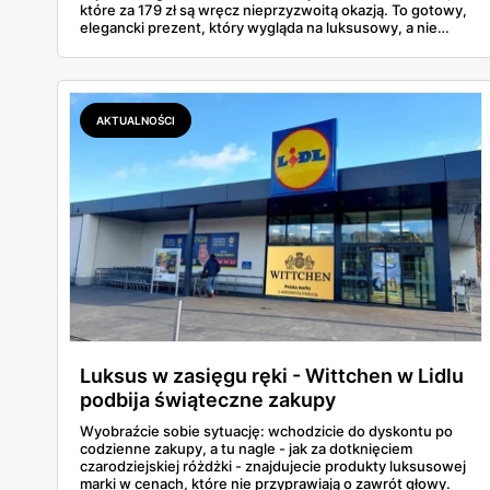
które za 179 zł są wręcz nieprzyzwoitą okazją. To gotowy,
elegancki prezent, który wygląda na luksusowy, a nie
rujnuje portfela przed świętami. Czy warto stać w kolejce
od świtu? Moim zdaniem tak, bo te modele znikają
zazwyczaj szybciej niż świeże bułeczki.
AKTUALNOŚCI
Luksus w zasięgu ręki - Wittchen w Lidlu
podbija świąteczne zakupy
Wyobraźcie sobie sytuację: wchodzicie do dyskontu po
codzienne zakupy, a tu nagle - jak za dotknięciem
czarodziejskiej różdżki - znajdujecie produkty luksusowej
marki w cenach, które nie przyprawiają o zawrót głowy.