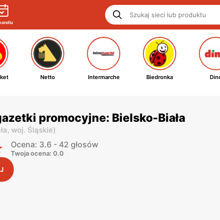
handlu
ket
Netto
Intermarche
Biedronka
Din
azetki promocyjne: Bielsko-Biała
ała,
woj. Śląskie
)
Ocena: 3.6 - 42 głosów
Twoja ocena: 0.0
J