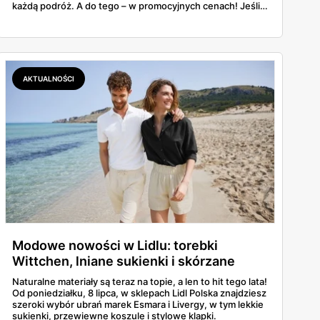
każdą podróż. A do tego – w promocyjnych cenach! Jeśli
szukasz niezawodnych walizek w korzystnej ofercie,
koniecznie sprawdź szczegóły tej promocji.
AKTUALNOŚCI
Modowe nowości w Lidlu: torebki
Wittchen, lniane sukienki i skórzane
klapki.
Naturalne materiały są teraz na topie, a len to hit tego lata!
Od poniedziałku, 8 lipca, w sklepach Lidl Polska znajdziesz
szeroki wybór ubrań marek Esmara i Livergy, w tym lekkie
sukienki, przewiewne koszule i stylowe klapki.