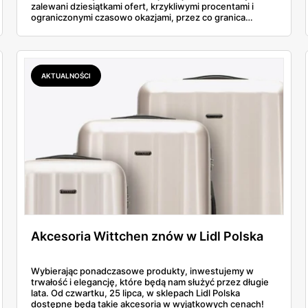
zalewani dziesiątkami ofert, krzykliwymi procentami i
ograniczonymi czasowo okazjami, przez co granica
między świadomym, strategicznym wyborem a
impulsywnym zakupem, którego później żałujemy, zaciera
się niemal całkowicie. Prawdziwa sztuka polega nie na
ślepym podążaniu za czerwonymi cenami, lecz na
wypracowaniu metody. W tym przewodniku nie
AKTUALNOŚCI
znajdziesz kolejnej, prostej listy przecenionych
produktów. Zamiast tego, zdemaskujemy mechanizmy
rządzące promocjami i pokażemy, jak wykorzystać je na
własną korzyść. Przeanalizujemy, jak aktualna oferta Lidl i
narzędzia takie jak aplikacja Lidl Plus mogą stać się
prawdziwym arsenałem w rękach świadomego
konsumenta, a nie tylko marketingową przynętą. Czas
zamienić chaos w strategię.
Akcesoria Wittchen znów w Lidl Polska
Wybierając ponadczasowe produkty, inwestujemy w
trwałość i elegancję, które będą nam służyć przez długie
lata. Od czwartku, 25 lipca, w sklepach Lidl Polska
dostępne będą takie akcesoria w wyjątkowych cenach!