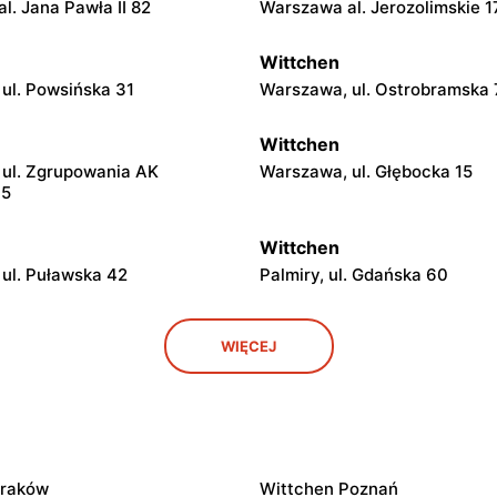
l. Jana Pawła II 82
Warszawa al. Jerozolimskie 1
Wittchen
ul. Powsińska 31
Warszawa, ul. Ostrobramska
Wittchen
ul. Zgrupowania AK
Warszawa, ul. Głębocka 15
15
Wittchen
 ul. Puławska 42
Palmiry, ul. Gdańska 60
Wittchen
WIĘCEJ
Józefa Grzecznarowskiego 28
Łódź al. Marsz. Józefa Piłsud
15/23
Wittchen
abianicka 245
Łódź al. Jana Pawła II 30
Kraków
Wittchen Poznań