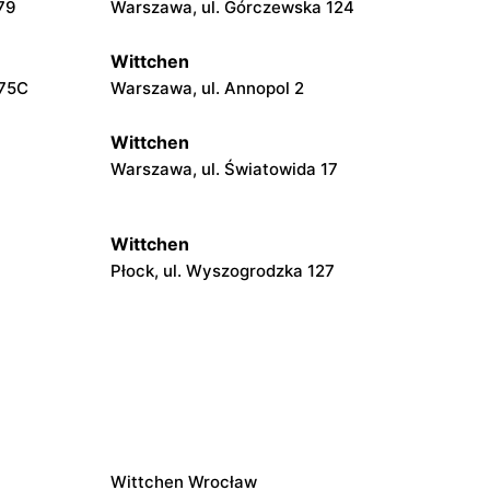
79
Warszawa, ul. Górczewska 124
Wittchen
 75C
Warszawa, ul. Annopol 2
Wittchen
Warszawa, ul. Światowida 17
Wittchen
Płock, ul. Wyszogrodzka 127
Wittchen
skiego
Łódź, ul. Jana Karskiego 5
Wittchen
Włocławek, ul. Jana Kilińskiego 3
Wittchen Wrocław