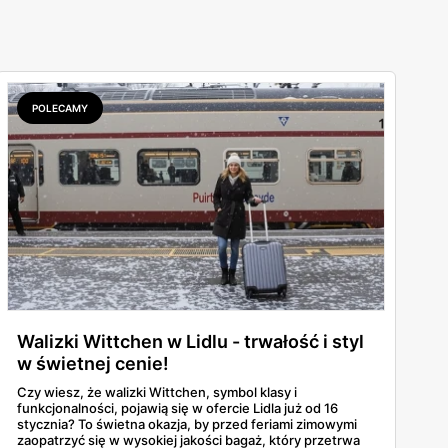
POLECAMY
Walizki Wittchen w Lidlu - trwałość i styl
w świetnej cenie!
Czy wiesz, że walizki Wittchen, symbol klasy i
funkcjonalności, pojawią się w ofercie Lidla już od 16
stycznia? To świetna okazja, by przed feriami zimowymi
zaopatrzyć się w wysokiej jakości bagaż, który przetrwa