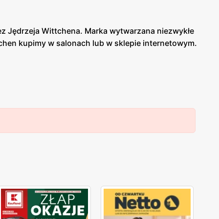
zez Jędrzeja Wittchena. Marka wytwarzana niezwykłe
tchen kupimy w salonach lub w sklepie internetowym.
kóry. Marka tworzy różne kolekcje galanterii
lasycznej stylistyki z najnowszymi trendami w
 jak i na stronie internetowej znajdziemy świetne
y tej firmy możemy czasem znaleźć na promocji w