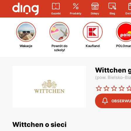
Gazetki
Produkty
Sklepy
Blog
Dni 
Wakacje
Powrót do
Kaufland
POLOmar
szkoły!
Wittchen g
(
pow. Bielsko-Bi
OBSERWU
Wittchen o sieci