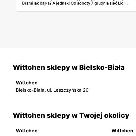
Brzmi jak bajka? A jednak! Od soboty 7 grudnia sieć Lidl
wprowadza do swojej oferty produkty Wittchen - polskiej
marki premium, która od lat kojarzy się z najwyższą
jakością i elegancją. To jak znalezienie diamentu w
szkatułce z biżuterią modową - niespodziewane, ale jakże
ekscytujące!
Wittchen sklepy w Bielsko-Biała
Wittchen
Bielsko-Biała, ul. Leszczyńska 20
Wittchen sklepy w Twojej okolicy
Wittchen
Wittchen