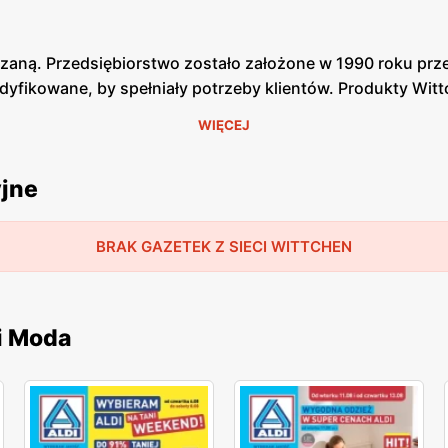
órzaną. Przedsiębiorstwo zostało założone w 1990 roku pr
dyfikowane, by spełniały potrzeby klientów. Produkty Wit
WIĘCEJ
, kurtki, bagaże podróżne oraz różne dodatki i wyroby ze s
yjne
ntów. Produkty Wittchen charakteryzują się połączeniem k
BRAK GAZETEK Z SIECI WITTCHEN
które można znaleźć na naszej stronie. Zarówno w salonach
często oferuje różne rabaty dla swoich klientów. Produkt
i Moda
utletowe.