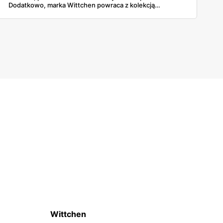
Dodatkowo, marka Wittchen powraca z kolekcją
plecionych torebek i plecaków wykonanych z naturalnych
materiałów!
Wittchen