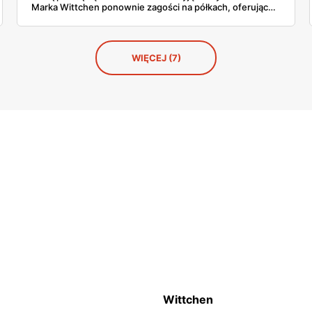
Marka Wittchen ponownie zagości na półkach, oferując
stylowe walizki, poręczne minitorebki oraz funkcjonalne
torby sportowe. Te produkty to świetny wybór nie tylko
na letnie podróże, ale również na różne okazje przez cały
rok.
WIĘCEJ (7)
Wittchen