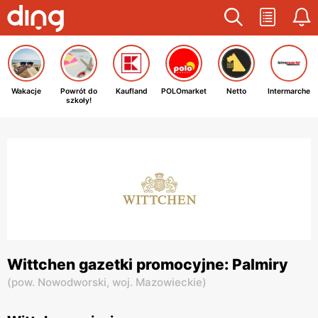
Wakacje
Powrót do
Kaufland
POLOmarket
Netto
Intermarche
szkoły!
Wittchen gazetki promocyjne: Palmiry
(
pow. Nowodworski,
woj. Mazowieckie
)