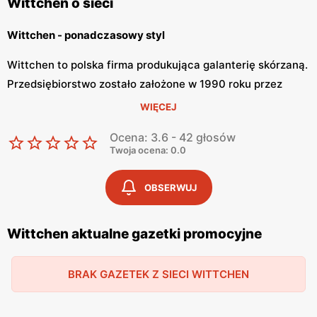
Wittchen o sieci
Wittchen - ponadczasowy styl
Wittchen to polska firma produkująca galanterię skórzaną.
Przedsiębiorstwo zostało założone w 1990 roku przez
Jędrzeja Wittchena. Marka wytwarzana niezwykłe
WIĘCEJ
skórzane produkty, które stale są udoskonalane i
Ocena: 3.6 - 42 głosów
modyfikowane, by spełniały potrzeby klientów. Produkty
Twoja ocena: 0.0
Wittchen kupimy w salonach lub w sklepie internetowym.
OBSERWUJ
Wittchen – ekskluzywna galanteria skórzana
Wittchen to sklep, w którym znajdziemy torebki, buty,
Wittchen aktualne gazetki promocyjne
kurtki, bagaże podróżne oraz różne dodatki i wyroby ze
skóry. Marka tworzy różne kolekcje galanterii skórzanej,
BRAK GAZETEK Z SIECI WITTCHEN
które dopasowują się do potrzeb konsumentów. Produkty
Wittchen charakteryzują się połączeniem klasycznej
stylistyki z najnowszymi trendami w modzie.