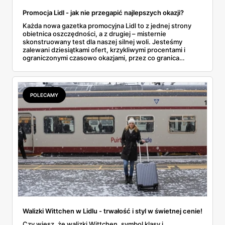
Promocja Lidl - jak nie przegapić najlepszych okazji?
Każda nowa gazetka promocyjna Lidl to z jednej strony
obietnica oszczędności, a z drugiej – misternie
skonstruowany test dla naszej silnej woli. Jesteśmy
zalewani dziesiątkami ofert, krzykliwymi procentami i
ograniczonymi czasowo okazjami, przez co granica
między świadomym, strategicznym wyborem a
impulsywnym zakupem, którego później żałujemy, zaciera
się niemal całkowicie. Prawdziwa sztuka polega nie na
ślepym podążaniu za czerwonymi cenami, lecz na
POLECAMY
wypracowaniu metody. W tym przewodniku nie
znajdziesz kolejnej, prostej listy przecenionych
produktów. Zamiast tego, zdemaskujemy mechanizmy
rządzące promocjami i pokażemy, jak wykorzystać je na
własną korzyść. Przeanalizujemy, jak aktualna oferta Lidl i
narzędzia takie jak aplikacja Lidl Plus mogą stać się
prawdziwym arsenałem w rękach świadomego
konsumenta, a nie tylko marketingową przynętą. Czas
zamienić chaos w strategię.
Walizki Wittchen w Lidlu - trwałość i styl w świetnej cenie!
Czy wiesz, że walizki Wittchen, symbol klasy i