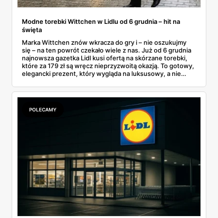
Modne torebki Wittchen w Lidlu od 6 grudnia – hit na
święta
Marka Wittchen znów wkracza do gry i – nie oszukujmy
się – na ten powrót czekało wiele z nas. Już od 6 grudnia
najnowsza gazetka Lidl kusi ofertą na skórzane torebki,
które za 179 zł są wręcz nieprzyzwoitą okazją. To gotowy,
elegancki prezent, który wygląda na luksusowy, a nie
rujnuje portfela przed świętami. Czy warto stać w kolejce
od świtu? Moim zdaniem tak, bo te modele znikają
zazwyczaj szybciej niż świeże bułeczki.
POLECAMY