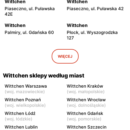
Wittchen
Wittchen
Piaseczno, ul. Puławska
Piaseczno, ul. Puławska 42
42E
Wittchen
Wittchen
Palmiry, ul. Gdańska 60
Płock, ul. Wyszogrodzka
127
Wittchen
Wittchen
Radom, ul. Bolesława
Radom al. Józefa
WIĘCEJ
Chrobrego 1
Grzecznarowskiego 28
Wittchen
Wittchen
Wittchen sklepy według miast
Łódź al. Marsz. Józefa
Łódź, ul. Jana Karskiego 5
Piłsudskiego 15/23
Wittchen Warszawa
Wittchen Kraków
(
woj. mazowieckie
)
(
woj. małopolskie
)
Wittchen
Wittchen
Wittchen Poznań
Wittchen Wrocław
Rzgów, ul. Żeromskiego 8
Łódź, ul. Pabianicka 245
(
woj. wielkopolskie
)
(
woj. dolnośląskie
)
Wittchen Łódź
Wittchen Gdańsk
Wittchen
Wittchen
(
woj. łódzkie
)
(
woj. pomorskie
)
Łódź al. Jana Pawła II 30
Włocławek, ul. Jana
Wittchen Lublin
Wittchen Szczecin
Kilińskiego 3