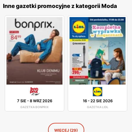
Inne gazetki promocyjne z kategorii Moda
Wittchen – promocje
Wittchen posiada gazetki promocyjne oraz katalogi, które
można znaleźć na naszej stronie. Zarówno w salonach jak i
na stronie internetowej znajdziemy świetne okazje, z
których warto skorzystać. Marka Wittchen często oferuje
różne rabaty dla swoich klientów. Produkty tej firmy
możemy czasem znaleźć na promocji w Lidlu. Sklep z
galanterią posiada również placówki outletowe.
7 SIE
-
8 WRZ 2026
16
-
22 SIE 2026
GAZETKA BONPRIX
GAZETKA LIDL
WIĘCEJ (29)