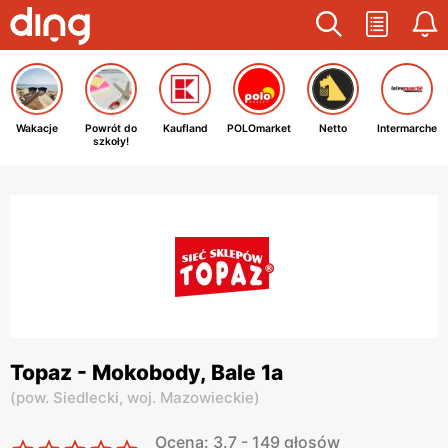
Wakacje
Powrót do
Kaufland
POLOmarket
Netto
Intermarche
szkoły!
Topaz - Mokobody, Bale 1a
(
pow. Siedlecki,
woj. Mazowieckie
)
Ocena: 3.7 - 149 głosów