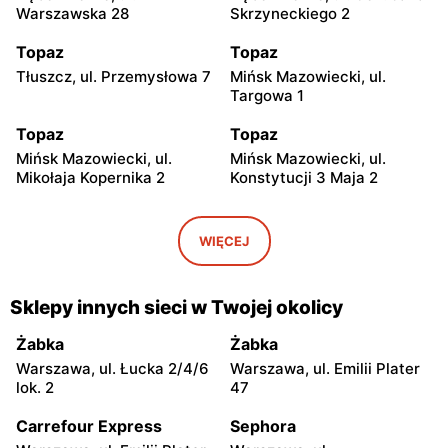
Warszawska 28
Skrzyneckiego 2
Topaz
Topaz
Tłuszcz, ul. Przemysłowa 7
Mińsk Mazowiecki, ul.
Targowa 1
Topaz
Topaz
Mińsk Mazowiecki, ul.
Mińsk Mazowiecki, ul.
Mikołaja Kopernika 2
Konstytucji 3 Maja 2
Topaz
Topaz
Mińsk Mazowiecki, ul.
Mińsk Mazowiecki, ul.
WIĘCEJ
Tadeusza Kościuszki 1
Warszawska 250/96
Topaz
Topaz
Sklepy innych sieci w Twojej okolicy
Mińsk Mazowiecki, ul.
Mińsk Mazowiecki, ul.
Józefa Mireckiego 15
Dąbrówki 52
Żabka
Żabka
Warszawa, ul. Łucka 2/4/6
Warszawa, ul. Emilii Plater
Topaz
Topaz
lok. 2
47
Niegów, ul. Handlowa 14
Osieck, ul. Rynek 37
Carrefour Express
Sephora
Topaz
Topaz