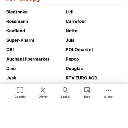
Biedronka
Lidl
Rossmann
Carrefour
Kaufland
Netto
Super-Pharm
Jula
OBI
POLOmarket
Auchan Hipermarket
Pepco
Dino
Douglas
Jysk
RTV EURO AGD
Action
Media Expert
Deichmann
Media Markt
Gazetki
Oferty
Szukaj
Blog
Więcej
Ding.pl to serwis internetowy prezentujący
gazetki promocyjne
oraz
katalogi
sklepów i dużych sieci handlowych. Dzięki
geolokalizacji otrzymasz przede wszystkim oferty sklepów, z
Twojego bliskiego otoczenia. Dodatkowo na stronie znajdziesz