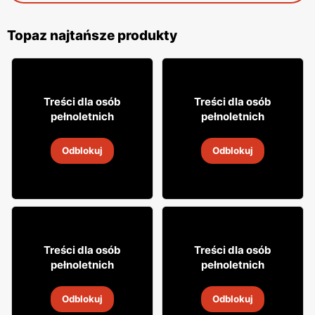
Topaz najtańsze produkty
14
39
99
99
Treści dla osób
Treści dla osób
pełnoletnich
pełnoletnich
Wino Dorato
Wódka Bols marine
Odblokuj
Odblokuj
31 lip
-
16 sie 2026
31 lip
-
16 sie 2026
49
27
99
99
Treści dla osób
Treści dla osób
pełnoletnich
pełnoletnich
Wódka Finlandia
Likier Cin&Cin
Odblokuj
Odblokuj
31 lip
-
16 sie 2026
31 lip
-
16 sie 2026