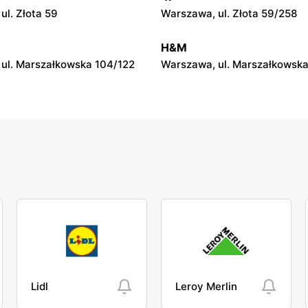
Topaz
ul. Złota 59
Warszawa, ul. Złota 59/258
eśne, ul. Aleja Wolności 24
Wyszków, ul. Pułtuska 133
H&M
ul. Marszałkowska 104/122
Warszawa, ul. Marszałkowska
Lidl
Leroy Merlin