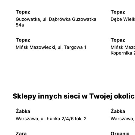
Topaz
Topaz
Guzowatka, ul. Dąbrówka Guzowatka
Dębe Wielk
54a
Topaz
Topaz
Mińsk Mazowiecki, ul. Targowa 1
Mińsk Mazow
Kopernika 
Topaz
Topaz
Mińsk Mazowiecki, ul. Warszawska
Mińsk Mazo
250/96
15
Sklepy innych sieci w Twojej okoli
Topaz
Topaz
Osieck, ul. Rynek 37
Grójec, ul.
Żabka
Żabka
Topaz
Topaz
Warszawa, ul. Łucka 2/4/6 lok. 2
Warszawa, u
Gulczewo, ul. Centralna 33
Winnica, u
Zara
Organic