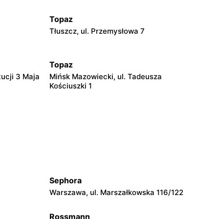
Topaz
Tłuszcz, ul. Przemysłowa 7
Topaz
ucji 3 Maja
Mińsk Mazowiecki, ul. Tadeusza
Kościuszki 1
Topaz
ki 52
Niegów, ul. Handlowa 14
Topaz
Zatory, ul. Jana Pawła II 122
Sephora
Topaz
Warszawa, ul. Marszałkowska 116/122
Dobre, ul. Gen. Jana Skrzyneckiego 5p
Rossmann