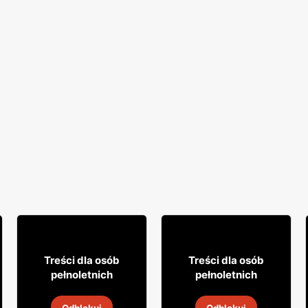
49
27
99
99
Treści dla osób
Treści dla osób
pełnoletnich
pełnoletnich
Wódka Finlandia
Likier Cin&Cin