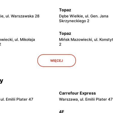
Topaz
ie, ul. Warszawska 28
Dębe Wielkie, ul. Gen. Jana
Skrzyneckiego 2
Topaz
iecki, ul. Mikołaja
Mińsk Mazowiecki, ul. Konstyt
2
2
Topaz
WIĘCEJ
wiecki, ul. Józefa Mireckiego
Mińsk Mazowiecki, ul. Dąbrów
cy
Topaz
 Józefa Piłsudskiego 89a
Wyszków, ul. Wąska 21
Carrefour Express
Topaz
l. Emilii Plater 47
Warszawa, ul. Emilii Plater 47
l. Warszawska 1
Jadów, ul. Nowinki 52
4F