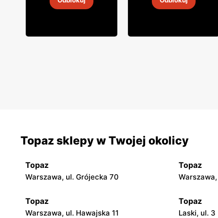
Odblokuj
Odblokuj
31 lip
-
16 sie 2026
31 lip
-
16 sie 2026
Topaz sklepy w Twojej okolicy
Topaz
Topaz
Warszawa, ul. Grójecka 70
Warszawa, 
Topaz
Topaz
Warszawa, ul. Hawajska 11
Laski, ul. 