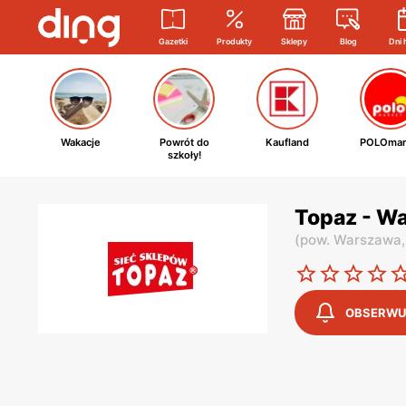
Gazetki
Produkty
Sklepy
Blog
Dni 
Wakacje
Powrót do
Kaufland
POLOmar
szkoły!
Topaz - Wa
(
pow. Warszawa
OBSERWU