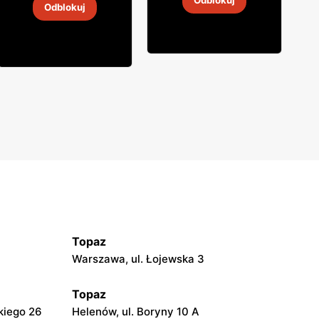
Odblokuj
Cin&Cin
Odblokuj
31 lip
-
16 sie 2026
31 lip
-
16 sie 2026
Topaz
Warszawa, ul. Łojewska 3
Topaz
kiego 26
Helenów, ul. Boryny 10 A