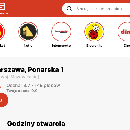
handlu
ket
Netto
Intermarche
Biedronka
Din
rszawa, Ponarska 1
,
woj. Mazowieckie
)
Ocena: 3.7 - 149 głosów
Twoja ocena: 0.0
J
Godziny otwarcia