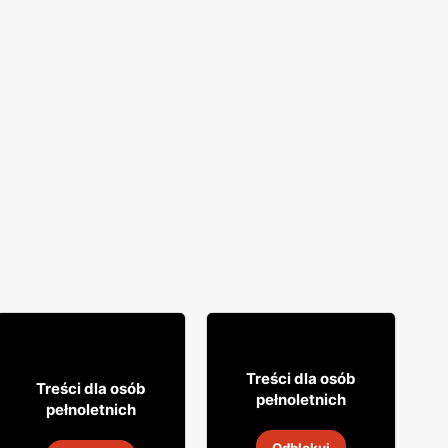
26
99
Treści dla osób
16
99
Treści dla osób
pełnoletnich
pełnoletnich
Prosecco Maschio
Wino bezalkoholowe