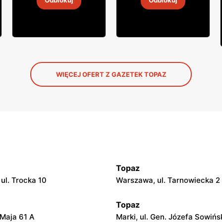
Odblokuj
Odblokuj
31 lip
-
16 sie 2026
31 lip
-
16 sie 2026
WIĘCEJ OFERT Z GAZETEK TOPAZ
Topaz
ul. Trocka 10
Warszawa, ul. Tarnowiecka 2
Topaz
3 Maja 61 A
Marki, ul. Gen. Józefa Sowińs