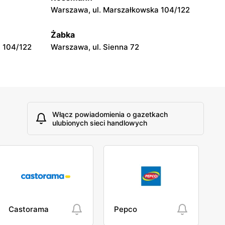
Topaz
Warszawa, ul. Marszałkowska 104/122
Wyszków, ul. 11 Listopada 17
Żabka
 104/122
Warszawa, ul. Sienna 72
Włącz powiadomienia o gazetkach
ulubionych sieci handlowych
Castorama
Pepco