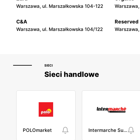
Topaz
Topaz
Warszawa, ul. Marszałkowska 104-122
Warszawa, 
Lucynów, ul. Szkolna 1
Rybienko L
C&A
Reserved
Warszawa, ul. Marszałkowska 104/122
Warszawa, 
SIECI
Sieci handlowe
POLOmarket
Intermarche Super