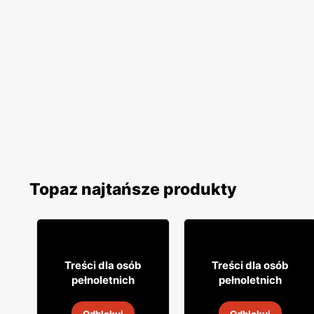
Topaz najtańsze produkty
14
39
99
99
Treści dla osób
Treści dla osób
pełnoletnich
pełnoletnich
Wino Dorato
Wódka Bols marine