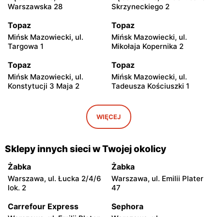
Warszawska 28
Skrzyneckiego 2
Topaz
Topaz
Mińsk Mazowiecki, ul.
Mińsk Mazowiecki, ul.
Targowa 1
Mikołaja Kopernika 2
Topaz
Topaz
Mińsk Mazowiecki, ul.
Mińsk Mazowiecki, ul.
Konstytucji 3 Maja 2
Tadeusza Kościuszki 1
Topaz
Topaz
Mińsk Mazowiecki, ul.
Mińsk Mazowiecki, ul.
WIĘCEJ
Warszawska 250/96
Józefa Mireckiego 15
Topaz
Topaz
Sklepy innych sieci w Twojej okolicy
Mińsk Mazowiecki, ul.
Niegów, ul. Handlowa 14
Dąbrówki 52
Żabka
Żabka
Warszawa, ul. Łucka 2/4/6
Warszawa, ul. Emilii Plater
Topaz
Topaz
lok. 2
47
Osieck, ul. Rynek 37
Grójec, ul. Józefa
Piłsudskiego 89a
Carrefour Express
Sephora