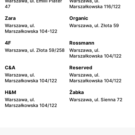
Warszawa, ul. Emilii Plater
Warszawa, ul.
Topaz
Topaz
47
Marszałkowska 116/122
Wyszków, ul. Wąska 21
Zatory, ul. Jana Pawła II 122
Zara
Organic
Topaz
Topaz
Warszawa, ul.
Warszawa, ul. Złota 59
Gulczewo, ul. Centralna 33
Winnica, ul. Warszawska 1
Marszałkowska 104-122
Topaz
Topaz
4F
Rossmann
Jadów, ul. Nowinki 52
Dobre, ul. Gen. Jana
Warszawa, ul. Złota 59/258
Warszawa, ul.
Skrzyneckiego 5p
Marszałkowska 104/122
Topaz
Topaz
C&A
Reserved
Lucynów, ul. Szkolna 1
Rybienko Leśne, ul. Aleja
Warszawa, ul.
Warszawa, ul.
Wolności 24
Marszałkowska 104/122
Marszałkowska 104/122
Topaz
Topaz
H&M
Żabka
Wyszków, ul. Pułtuska 133
Wyszków, ul. 11 Listopada
Warszawa, ul.
Warszawa, ul. Sienna 72
17
Marszałkowska 104/122