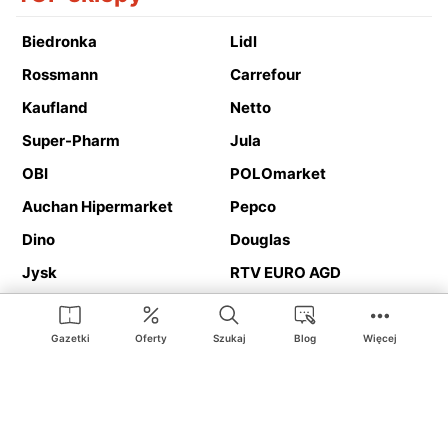
Biedronka
Lidl
Rossmann
Carrefour
Kaufland
Netto
Super-Pharm
Jula
OBI
POLOmarket
Auchan Hipermarket
Pepco
Dino
Douglas
Jysk
RTV EURO AGD
Action
Media Expert
Deichmann
Media Markt
Gazetki
Oferty
Szukaj
Blog
Więcej
Ding.pl to serwis internetowy prezentujący
gazetki promocyjne
oraz
katalogi
sklepów i dużych sieci handlowych. Dzięki
geolokalizacji otrzymasz przede wszystkim oferty sklepów, z
Twojego bliskiego otoczenia. Dodatkowo na stronie znajdziesz