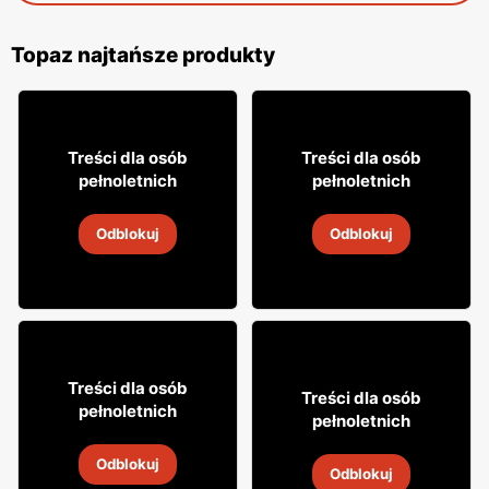
Topaz najtańsze produkty
14
39
99
99
Treści dla osób
Treści dla osób
pełnoletnich
pełnoletnich
Wino Dorato
Wódka Bols marine
Odblokuj
Odblokuj
31 lip
-
16 sie 2026
31 lip
-
16 sie 2026
49
99
Treści dla osób
16
Treści dla osób
99
pełnoletnich
pełnoletnich
Wódka Finlandia
Wino bezalkoholowe
Odblokuj
Cin&Cin
31 lip
-
16 sie 2026
Odblokuj