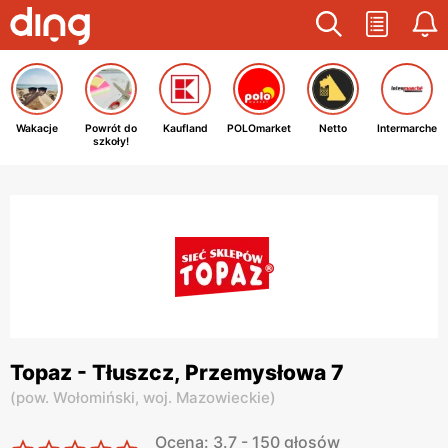
Wakacje
Powrót do
Kaufland
POLOmarket
Netto
Intermarche
szkoły!
Topaz - Tłuszcz, Przemysłowa 7
(
pow. Wołomiński,
woj. Mazowieckie
)
Ocena: 3.7 - 150 głosów