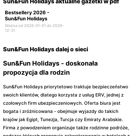
Sun&Fun Holidays aktualne gazetki w pdf
Bestsellery 2026 -
Sun&Fun Holidays
Ważna od 2026-01-01 do 2026-
12-31
Sun&Fun Holidays dalej o sieci
Sun&Fun Holidays - doskonała
propozycja dla rodzin
Sun&Fun Holidays priorytetowo traktuje bezpieczeństwo
swoich klientów, dlatego korzysta z usług ERV, jednej z
czołowych firm ubezpieczeniowych. Oferta biura jest
bogata i zróżnicowana - obejmuje wyjazdy do takich
krajów jak Egipt, Tunezja, Turcja czy Emiraty Arabskie.
Firma z powodzeniem organizuje także rodzinne podróże,
podczas których proponuje zakwaterowanie w hotelach z