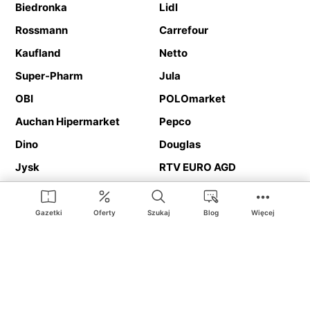
Biedronka
Lidl
Rossmann
Carrefour
Kaufland
Netto
Super-Pharm
Jula
OBI
POLOmarket
Auchan Hipermarket
Pepco
Dino
Douglas
Jysk
RTV EURO AGD
Action
Media Expert
Deichmann
Media Markt
Gazetki
Oferty
Szukaj
Blog
Więcej
Ding.pl to serwis internetowy prezentujący
gazetki promocyjne
oraz
katalogi
sklepów i dużych sieci handlowych. Dzięki
geolokalizacji otrzymasz przede wszystkim oferty sklepów, z
Twojego bliskiego otoczenia. Dodatkowo na stronie znajdziesz
adresy sklepów, więc w trakcie podróży bez problemu trafisz do
ulubionego sklepu.