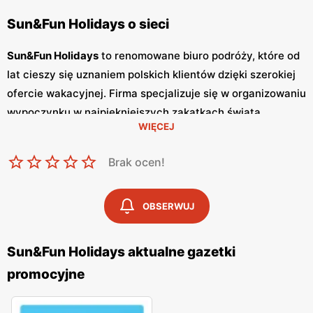
Sun&Fun Holidays o sieci
Sun&Fun Holidays
to renomowane biuro podróży, które od
lat cieszy się uznaniem polskich klientów dzięki szerokiej
ofercie wakacyjnej. Firma specjalizuje się w organizowaniu
wypoczynku w najpiękniejszych zakątkach świata,
WIĘCEJ
oferując kompleksowe pakiety wycieczkowe, które
obejmują przeloty, zakwaterowanie oraz liczne atrakcje
Brak ocen!
turystyczne. Sun&Fun Holidays regularnie publikuje
gazetki promocyjne
, które są doskonałym źródłem
informacji o najnowszych ofertach oraz specjalnych
OBSERWUJ
promocjach
.
Gazetki
te ukazują się przynajmniej raz w
miesiącu, a często nawet częściej, w zależności od sezonu
Sun&Fun Holidays aktualne gazetki
turystycznego. Dzięki nim klienci mogą na bieżąco śledzić
promocyjne
aktualne
promocje
i korzystać z atrakcyjnych
niskich cen
na wycieczki last minute, czy oferty first minute. Biuro