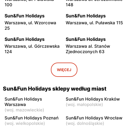
100
148
Sun&Fun Holidays
Sun&Fun Holidays
Warszawa, ul. Wzorcowa
Warszawa, ul. Puławska 115
25
Sun&Fun Holidays
Sun&Fun Holidays
Warszawa, ul. Górczewska
Warszawa al. Stanów
124
Zjednoczonych 63
Sun&Fun Holidays
Sun&Fun Holidays
Warszawa, ul. Gorzykowska
Warszawa, ul. Jana
WIĘCEJ
5
Kochanowskiego 10A
Sun&Fun Holidays
Sun&Fun Holidays
Sun&Fun Holidays sklepy według miast
Warszawa, ul. Kobielska 23
Warszawa, ul. Grochowska
178
Sun&Fun Holidays
Sun&Fun Holidays Kraków
Warszawa
(
woj. małopolskie
)
Sun&Fun Holidays
Sun&Fun Holidays
(
woj. mazowieckie
)
Warszawa, ul. Żwirki i
Warszawa, ul. Gen.
Sun&Fun Holidays Poznań
Sun&Fun Holidays Wrocław
Wigury 1
Tadeusza Bora-
(
woj. wielkopolskie
)
(
woj. dolnośląskie
)
Komorowskiego 21