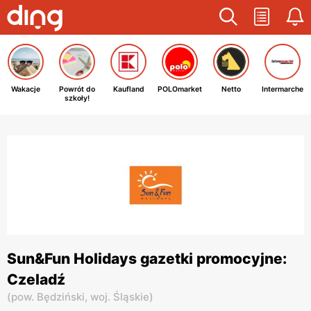
Wakacje
Powrót do
Kaufland
POLOmarket
Netto
Intermarche
szkoły!
Sun&Fun Holidays gazetki promocyjne:
Czeladź
(
pow. Będziński,
woj. Śląskie
)