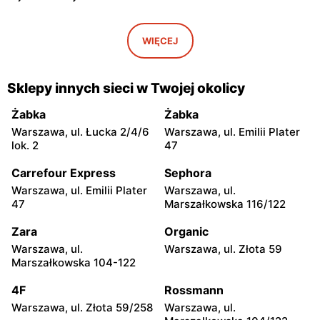
Sun&Fun Holidays
Sun&Fun Holidays
Warszawa, ul. Jana
Warszawa, ul. Kobielska 23
WIĘCEJ
Kochanowskiego 10A
Sun&Fun Holidays
Sun&Fun Holidays
Sklepy innych sieci w Twojej okolicy
Warszawa, ul. Grochowska
Warszawa, ul. Żwirki i
178
Wigury 1
Żabka
Żabka
Warszawa, ul. Łucka 2/4/6
Warszawa, ul. Emilii Plater
Sun&Fun Holidays
Sun&Fun Holidays
lok. 2
47
Warszawa, ul. Gen.
Warszawa, ul. Stefana
Tadeusza Bora-
Żeromskiego 14
Carrefour Express
Sephora
Komorowskiego 21
Warszawa, ul. Emilii Plater
Warszawa, ul.
47
Marszałkowska 116/122
Sun&Fun Holidays
Sun&Fun Holidays
Warszawa, ul. Wałbrzyska
Warszawa, ul. Jubilerska 1
Zara
Organic
11
Warszawa, ul.
Warszawa, ul. Złota 59
Marszałkowska 104-122
Sun&Fun Holidays
Sun&Fun Holidays
Warszawa al. Krakowska 61
Warszawa, ul. Głębocka 15
4F
Rossmann
Warszawa, ul. Złota 59/258
Warszawa, ul.
Sun&Fun Holidays
Sun&Fun Holidays