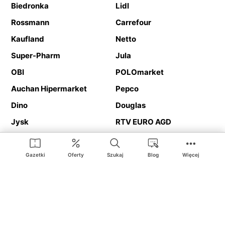
Biedronka
Lidl
Rossmann
Carrefour
Kaufland
Netto
Super-Pharm
Jula
OBI
POLOmarket
Auchan Hipermarket
Pepco
Dino
Douglas
Jysk
RTV EURO AGD
Action
Media Expert
Deichmann
Media Markt
Gazetki
Oferty
Szukaj
Blog
Więcej
Ding.pl to serwis internetowy prezentujący
gazetki promocyjne
oraz
katalogi
sklepów i dużych sieci handlowych. Dzięki
geolokalizacji otrzymasz przede wszystkim oferty sklepów, z
Twojego bliskiego otoczenia. Dodatkowo na stronie znajdziesz
adresy sklepów, więc w trakcie podróży bez problemu trafisz do
ulubionego sklepu.