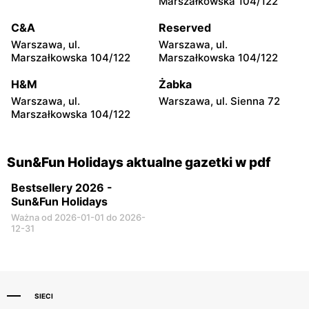
Marszałkowska 104/122
Ząbki, ul. Władysława
Warszawa, ul. Belgradzka
Sikorskiego 33
44
C&A
Reserved
Warszawa, ul.
Warszawa, ul.
Sun&Fun Holidays
Sun&Fun Holidays
Marszałkowska 104/122
Marszałkowska 104/122
Warszawa al. Komisji
Warszawa, ul. Patriotów
Edukacji Narodowej 36
309A
H&M
Żabka
Warszawa, ul.
Warszawa, ul. Sienna 72
Sun&Fun Holidays
Sun&Fun Holidays
Marszałkowska 104/122
Janki, ul. Mszczonowska 3
Ożarów Mazowiecki, ul.
Floriana 2
Sun&Fun Holidays aktualne gazetki w pdf
Bestsellery 2026 -
Sun&Fun Holidays
Ważna od 2026-01-01 do 2026-
12-31
SIECI