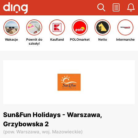
Wakacje
Powrót do
Kaufland
POLOmarket
Netto
Intermarche
szkoły!
Sun&Fun Holidays - Warszawa,
Grzybowska 2
(
pow. Warszawa,
woj. Mazowieckie
)