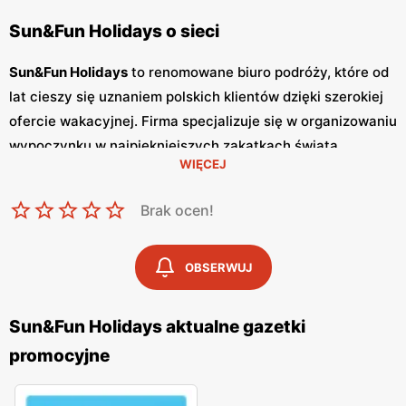
Sun&Fun Holidays o sieci
Sun&Fun Holidays
to renomowane biuro podróży, które od
lat cieszy się uznaniem polskich klientów dzięki szerokiej
ofercie wakacyjnej. Firma specjalizuje się w organizowaniu
wypoczynku w najpiękniejszych zakątkach świata,
WIĘCEJ
oferując kompleksowe pakiety wycieczkowe, które
obejmują przeloty, zakwaterowanie oraz liczne atrakcje
Brak ocen!
turystyczne. Sun&Fun Holidays regularnie publikuje
gazetki promocyjne
, które są doskonałym źródłem
informacji o najnowszych ofertach oraz specjalnych
OBSERWUJ
promocjach
.
Gazetki
te ukazują się przynajmniej raz w
miesiącu, a często nawet częściej, w zależności od sezonu
Sun&Fun Holidays aktualne gazetki
turystycznego. Dzięki nim klienci mogą na bieżąco śledzić
promocyjne
aktualne
promocje
i korzystać z atrakcyjnych
niskich cen
na wycieczki last minute, czy oferty first minute. Biuro