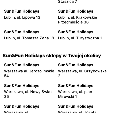
Staszica 7
Sun&Fun Holidays
Sun&Fun Holidays
Lublin, ul. Lipowa 13
Lublin, ul. Krakowskie
Przedmieście 36
Sun&Fun Holidays
Sun&Fun Holidays
Lublin, ul. Tomasza Zana 19
Lublin, ul. Turystyczna 1
Sun&Fun Holidays sklepy w Twojej okolicy
Sun&Fun Holidays
Sun&Fun Holidays
Warszawa al. Jerozolimskie
Warszawa, ul. Grzybowska
54
2
Sun&Fun Holidays
Sun&Fun Holidays
Warszawa, ul. Nowy Świat
Warszawa, ul. plac
35
Mirowski 1
Sun&Fun Holidays
Sun&Fun Holidays
Warszawa, ul.
Warszawa, ul. Józefa