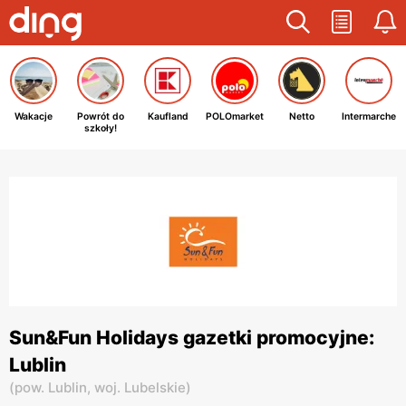
Wakacje
Powrót do
Kaufland
POLOmarket
Netto
Intermarche
szkoły!
Sun&Fun Holidays gazetki promocyjne:
Lublin
(
pow. Lublin,
woj. Lubelskie
)