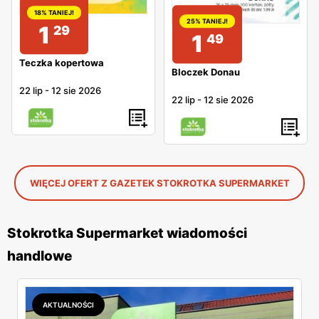
18% TANIEJ!
25% TANIEJ!
1
29
1
49
Teczka kopertowa
Bloczek Donau
22 lip
-
12 sie 2026
22 lip
-
12 sie 2026
WIĘCEJ OFERT Z GAZETEK STOKROTKA SUPERMARKET
Stokrotka Supermarket wiadomości
handlowe
AKTUALNOŚCI