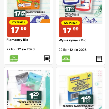
10% TANIEJ!
10% TANIEJ!
17
17
99
99
Flamastry Bic
Wymazywacz Bic
22 lip
-
12 sie 2026
22 lip
-
12 sie 2026