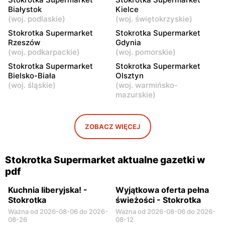
Białystok
Kielce
Stokrotka Supermarket
Stokrotka Supermarket
(
woj. podlaskie
)
(
woj. świętokrzyskie
)
Wyszków, ul. Gen. Józefa
Warka, ul. Puławska 4
Stokrotka Supermarket
Stokrotka Supermarket
Sowińskiego 64
Rzeszów
Gdynia
(
woj. podkarpackie
)
(
woj. pomorskie
)
Stokrotka Supermarket
Stokrotka Supermarket
Stokrotka Supermarket
Stokrotka Supermarket
Pułtusk, ul. Ignacego
Garwolin, ul. Kościuszki 49
Bielsko-Biała
Olsztyn
Daszyńskiego 11
(
woj. śląskie
)
(
woj. warmińsko-
mazurskie
)
ZOBACZ WIĘCEJ
Stokrotka Supermarket aktualne gazetki w
pdf
Kuchnia Iiberyjska! -
Wyjątkowa oferta pełna
Stokrotka
świeżości - Stokrotka
Ważna od 2026-08-06 do 2026-
Ważna od 2026-08-06 do 2026-
08-26
08-12