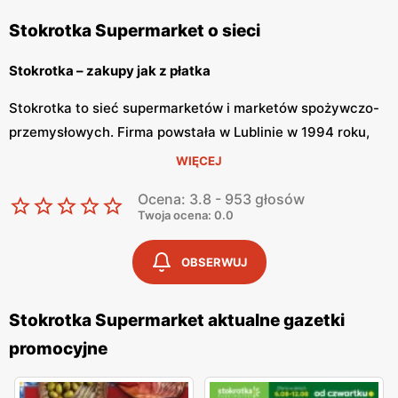
Stokrotka Supermarket o sieci
Stokrotka – zakupy jak z płatka
Stokrotka to sieć supermarketów i marketów spożywczo-
przemysłowych. Firma powstała w Lublinie w 1994 roku,
lecz dopiero od 2000 roku znamy ją pod obecną nazwą.
WIĘCEJ
Stokrotka bardzo szybko zdobyła zaufanie wśród klientów,
Ocena: 3.8 - 953 głosów
dzięki czemu możemy cieszyć się ponad 500 sklepami na
Twoja ocena: 0.0
terenie Polski.
OBSERWUJ
Stokrotka – tanie zakupy
Stokrotka Supermarket aktualne gazetki
Stokrotka dopasowuje ofertę do potrzeb swoich klientów,
promocyjne
dzięki czemu zakupy stają się łatwe i przyjemne. W
placówkach znajdziemy nie tylko szeroką gamę produktów