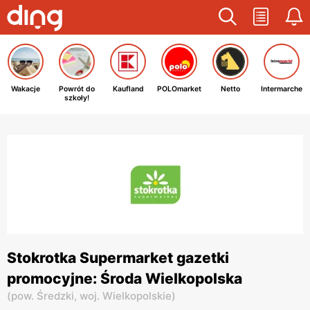
Wakacje
Powrót do
Kaufland
POLOmarket
Netto
Intermarche
szkoły!
Stokrotka Supermarket gazetki
promocyjne: Środa Wielkopolska
(
pow. Średzki,
woj. Wielkopolskie
)