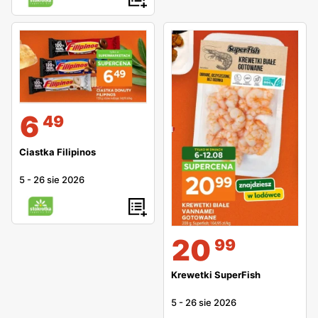
6
49
Ciastka Filipinos
5
-
26 sie 2026
20
99
Krewetki SuperFish
5
-
26 sie 2026