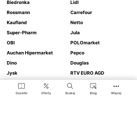
Biedronka
Lidl
Rossmann
Carrefour
Kaufland
Netto
Super-Pharm
Jula
OBI
POLOmarket
Auchan Hipermarket
Pepco
Dino
Douglas
Jysk
RTV EURO AGD
Action
Media Expert
Deichmann
Media Markt
Gazetki
Oferty
Szukaj
Blog
Więcej
Ding.pl to serwis internetowy prezentujący
gazetki promocyjne
oraz
katalogi
sklepów i dużych sieci handlowych. Dzięki
geolokalizacji otrzymasz przede wszystkim oferty sklepów, z
Twojego bliskiego otoczenia. Dodatkowo na stronie znajdziesz
adresy sklepów, więc w trakcie podróży bez problemu trafisz do
ulubionego sklepu.