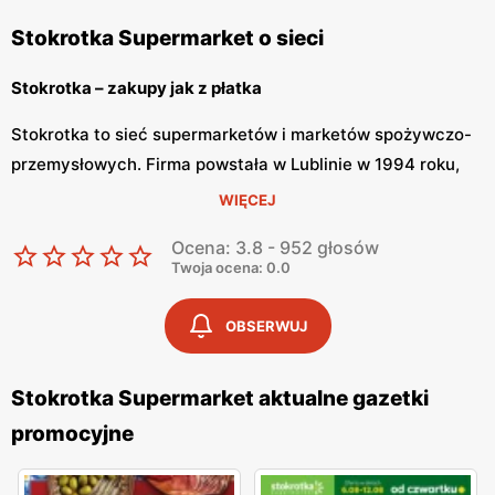
Stokrotka Supermarket o sieci
Stokrotka – zakupy jak z płatka
Stokrotka to sieć supermarketów i marketów spożywczo-
przemysłowych. Firma powstała w Lublinie w 1994 roku,
lecz dopiero od 2000 roku znamy ją pod obecną nazwą.
WIĘCEJ
Stokrotka bardzo szybko zdobyła zaufanie wśród klientów,
Ocena: 3.8 - 952 głosów
dzięki czemu możemy cieszyć się ponad 500 sklepami na
Twoja ocena: 0.0
terenie Polski.
OBSERWUJ
Stokrotka – tanie zakupy
Stokrotka Supermarket aktualne gazetki
Stokrotka dopasowuje ofertę do potrzeb swoich klientów,
promocyjne
dzięki czemu zakupy stają się łatwe i przyjemne. W
placówkach znajdziemy nie tylko szeroką gamę produktów