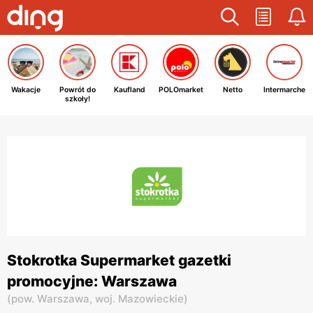
Wakacje
Powrót do
Kaufland
POLOmarket
Netto
Intermarche
szkoły!
Stokrotka Supermarket gazetki
promocyjne: Warszawa
(
pow. Warszawa,
woj. Mazowieckie
)