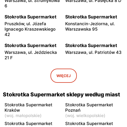
Warszawa, ul. Strumykowa
Warszawa, ul. Pasłęcka 8 D
6
Stokrotka Supermarket
Stokrotka Supermarket
Pruszków, ul. Józefa
Konstancin-Jeziorna, ul.
Ignacego Kraszewskiego
Warszawska 95
42
Stokrotka Supermarket
Stokrotka Supermarket
Warszawa, ul. Jeździecka
Warszawa, ul. Patriotów 43
21 F
Stokrotka Supermarket
Stokrotka Supermarket
Piaseczno, ul. Wojska
Józefów, ul. Polna 1B
WIĘCEJ
Polskiego 17
Stokrotka Supermarket
Stokrotka Supermarket
Stokrotka Supermarket sklepy według miast
Otwock, ul. Tysiąclecia 77
Otwock, ul. Kupiecka 2
Stokrotka Supermarket
Stokrotka Supermarket
Stokrotka Supermarket
Stokrotka Supermarket
Kraków
Poznań
(
woj. małopolskie
)
(
woj. wielkopolskie
)
Otwock, ul. Stefana
Karczew, ul. Gen. Andersa 1
Żeromskiego 19
Stokrotka Supermarket
Stokrotka Supermarket