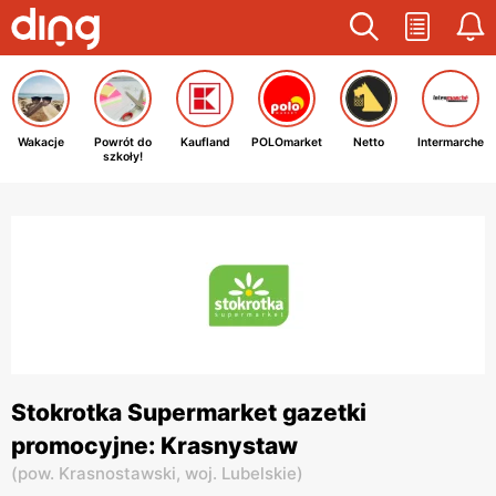
Wakacje
Powrót do
Kaufland
POLOmarket
Netto
Intermarche
szkoły!
Stokrotka Supermarket gazetki
promocyjne: Krasnystaw
(
pow. Krasnostawski,
woj. Lubelskie
)