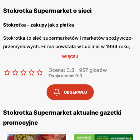
Stokrotka Supermarket o sieci
Stokrotka – zakupy jak z płatka
Stokrotka to sieć supermarketów i marketów spożywczo-
przemysłowych. Firma powstała w Lublinie w 1994 roku,
lecz dopiero od 2000 roku znamy ją pod obecną nazwą.
WIĘCEJ
Stokrotka bardzo szybko zdobyła zaufanie wśród klientów,
Ocena: 3.8 - 957 głosów
dzięki czemu możemy cieszyć się ponad 500 sklepami na
Twoja ocena: 0.0
terenie Polski.
OBSERWUJ
Stokrotka – tanie zakupy
Stokrotka Supermarket aktualne gazetki
Stokrotka dopasowuje ofertę do potrzeb swoich klientów,
promocyjne
dzięki czemu zakupy stają się łatwe i przyjemne. W
placówkach znajdziemy nie tylko szeroką gamę produktów