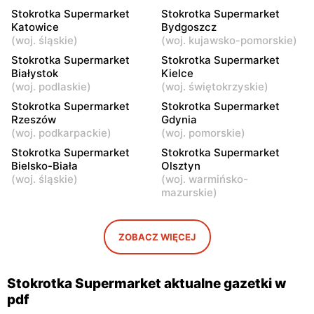
Stokrotka Supermarket
Stokrotka Supermarket
Stokrotka Supermarket
Stokrotka Supermarket
Katowice
Bydgoszcz
(
woj. śląskie
)
(
woj. kujawsko-pomorskie
)
Sobienie-Jeziory, ul.
Belsk Duży, ul. Tomasza
Piwonińska 46
Nocznickiego 4
Stokrotka Supermarket
Stokrotka Supermarket
Białystok
Kielce
Stokrotka Supermarket
Stokrotka Supermarket
(
woj. podlaskie
)
(
woj. świętokrzyskie
)
Wyszków, ul. Gen. Józefa
Warka, ul. Puławska 4
Stokrotka Supermarket
Stokrotka Supermarket
Sowińskiego 64
Rzeszów
Gdynia
(
woj. podkarpackie
)
(
woj. pomorskie
)
Stokrotka Supermarket
Stokrotka Supermarket
Stokrotka Supermarket
Stokrotka Supermarket
Pułtusk, ul. Ignacego
Garwolin, ul. Kościuszki 49
Bielsko-Biała
Olsztyn
Daszyńskiego 11
(
woj. śląskie
)
(
woj. warmińsko-
mazurskie
)
ZOBACZ WIĘCEJ
Stokrotka Supermarket aktualne gazetki w
pdf