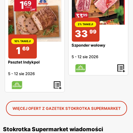
2% TANIEJ!
33
99
10% TANIEJ!
Szponder wołowy
1
69
5
-
12 sie 2026
Pasztet Indykpol
5
-
12 sie 2026
WIĘCEJ OFERT Z GAZETEK STOKROTKA SUPERMARKET
Stokrotka Supermarket wiadomości