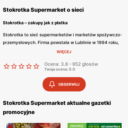
Stokrotka Supermarket o sieci
Stokrotka – zakupy jak z płatka
Stokrotka to sieć supermarketów i marketów spożywczo-
przemysłowych. Firma powstała w Lublinie w 1994 roku,
lecz dopiero od 2000 roku znamy ją pod obecną nazwą.
WIĘCEJ
Stokrotka bardzo szybko zdobyła zaufanie wśród klientów,
Ocena: 3.8 - 952 głosów
dzięki czemu możemy cieszyć się ponad 500 sklepami na
Twoja ocena: 0.0
terenie Polski.
OBSERWUJ
Stokrotka – tanie zakupy
Stokrotka Supermarket aktualne gazetki
Stokrotka dopasowuje ofertę do potrzeb swoich klientów,
promocyjne
dzięki czemu zakupy stają się łatwe i przyjemne. W
placówkach znajdziemy nie tylko szeroką gamę produktów