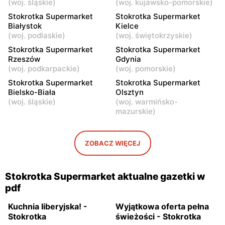
(
woj. śląskie
)
(
woj. kujawsko-pomorskie
)
Sobienie-Jeziory, ul.
Belsk Duży, ul. Tomasza
Piwonińska 46
Nocznickiego 4
Stokrotka Supermarket
Stokrotka Supermarket
Białystok
Kielce
Stokrotka Supermarket
Stokrotka Supermarket
(
woj. podlaskie
)
(
woj. świętokrzyskie
)
Wyszków, ul. Gen. Józefa
Warka, ul. Puławska 4
Stokrotka Supermarket
Stokrotka Supermarket
Sowińskiego 64
Rzeszów
Gdynia
(
woj. podkarpackie
)
(
woj. pomorskie
)
Stokrotka Supermarket
Stokrotka Supermarket
Stokrotka Supermarket
Stokrotka Supermarket
Pułtusk, ul. Ignacego
Garwolin, ul. Kościuszki 49
Bielsko-Biała
Olsztyn
Daszyńskiego 11
(
woj. śląskie
)
(
woj. warmińsko-
mazurskie
)
ZOBACZ WIĘCEJ
Stokrotka Supermarket aktualne gazetki w
pdf
Kuchnia Iiberyjska! -
Wyjątkowa oferta pełna
Stokrotka
świeżości - Stokrotka