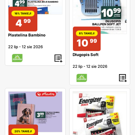
16% TANIEJ!
4
99
8% TANIEJ!
Plastelina Bambino
10
99
22 lip
-
12 sie 2026
Długopis Soft
22 lip
-
12 sie 2026
20% TANIEJ!