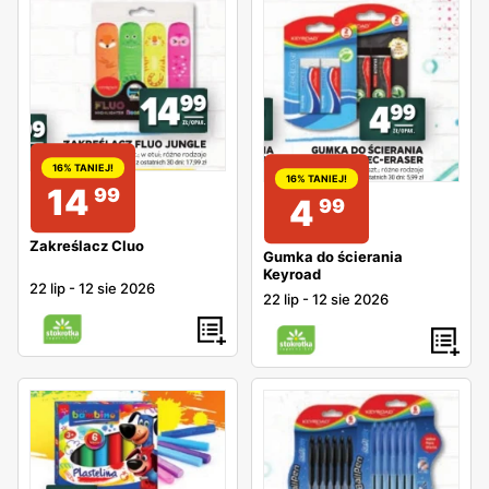
16% TANIEJ!
16% TANIEJ!
14
99
4
99
Zakreślacz Cluo
Gumka do ścierania
Keyroad
22 lip
-
12 sie 2026
22 lip
-
12 sie 2026