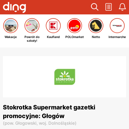
Wakacje
Powrót do
Kaufland
POLOmarket
Netto
Intermarche
szkoły!
Stokrotka Supermarket gazetki
promocyjne: Głogów
(
pow. Głogowski,
woj. Dolnośląskie
)