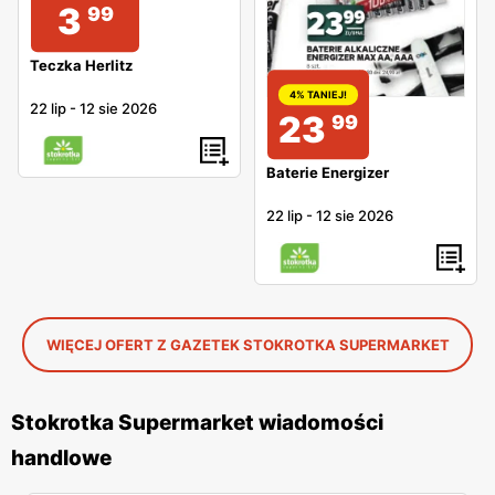
3
99
Teczka Herlitz
4% TANIEJ!
22 lip
-
12 sie 2026
23
99
Baterie Energizer
22 lip
-
12 sie 2026
WIĘCEJ OFERT Z GAZETEK STOKROTKA SUPERMARKET
Stokrotka Supermarket wiadomości
handlowe