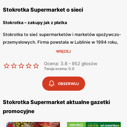
Stokrotka Supermarket o sieci
Stokrotka – zakupy jak z płatka
Stokrotka to sieć supermarketów i marketów spożywczo-
przemysłowych. Firma powstała w Lublinie w 1994 roku,
lecz dopiero od 2000 roku znamy ją pod obecną nazwą.
WIĘCEJ
Stokrotka bardzo szybko zdobyła zaufanie wśród klientów,
Ocena: 3.8 - 952 głosów
dzięki czemu możemy cieszyć się ponad 500 sklepami na
Twoja ocena: 0.0
terenie Polski.
OBSERWUJ
Stokrotka – tanie zakupy
Stokrotka Supermarket aktualne gazetki
Stokrotka dopasowuje ofertę do potrzeb swoich klientów,
promocyjne
dzięki czemu zakupy stają się łatwe i przyjemne. W
placówkach znajdziemy nie tylko szeroką gamę produktów