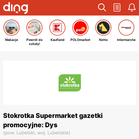
Wakacje
Powrót do
Kaufland
POLOmarket
Netto
Intermarche
szkoły!
Stokrotka Supermarket gazetki
promocyjne: Dys
(
pow. Lubelski,
woj. Lubelskie
)