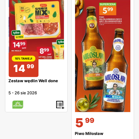
10% TANIEJ!
14
99
Zestaw wędlin Well done
5
-
26 sie 2026
5
99
Piwo Miłosław