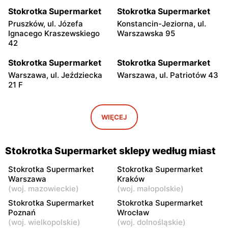
Stokrotka Supermarket
Stokrotka Supermarket
Pruszków, ul. Józefa
Konstancin-Jeziorna, ul.
Ignacego Kraszewskiego
Warszawska 95
42
Stokrotka Supermarket
Stokrotka Supermarket
Warszawa, ul. Jeździecka
Warszawa, ul. Patriotów 43
21 F
Stokrotka Supermarket
Stokrotka Supermarket
Piaseczno, ul. Wojska
Józefów, ul. Polna 1B
WIĘCEJ
Polskiego 17
Stokrotka Supermarket
Stokrotka Supermarket
Stokrotka Supermarket sklepy według miast
Otwock, ul. Tysiąclecia 77
Otwock, ul. Kupiecka 2
Stokrotka Supermarket
Stokrotka Supermarket
Stokrotka Supermarket
Stokrotka Supermarket
Warszawa
Kraków
(
woj. mazowieckie
)
(
woj. małopolskie
)
Otwock, ul. Stefana
Karczew, ul. Gen. Andersa 1
Żeromskiego 19
Stokrotka Supermarket
Stokrotka Supermarket
Poznań
Wrocław
Stokrotka Supermarket
Stokrotka Supermarket
(
woj. wielkopolskie
)
(
woj. dolnośląskie
)