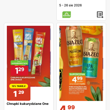
5
-
26 sie 2026
13% TANIEJ!
1
29
Chrupki kukurydziane One
4
99