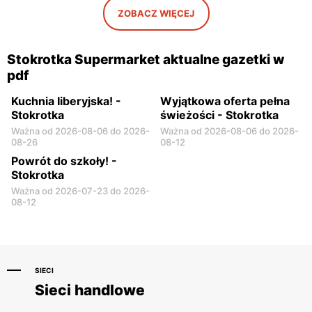
ZOBACZ WIĘCEJ
Stokrotka Supermarket aktualne gazetki w
pdf
Kuchnia Iiberyjska! -
Wyjątkowa oferta pełna
Stokrotka
świeżości - Stokrotka
Ważna od 2026-08-06 do 2026-
Ważna od 2026-08-06 do 2026-
08-26
08-12
Powrót do szkoły! -
Stokrotka
Ważna od 2026-07-23 do 2026-
08-12
SIECI
Sieci handlowe