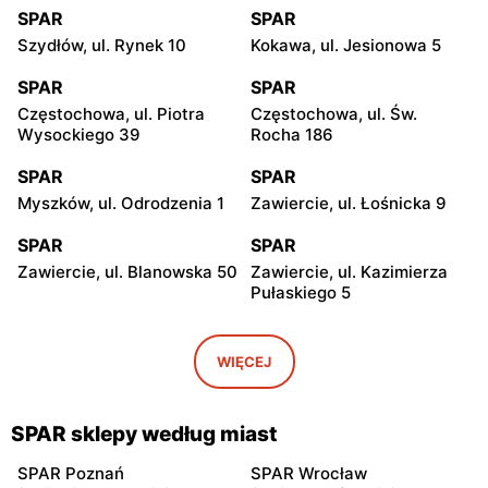
SPAR
SPAR
Szydłów, ul. Rynek 10
Kokawa, ul. Jesionowa 5
SPAR
SPAR
Częstochowa, ul. Piotra
Częstochowa, ul. Św.
Wysockiego 39
Rocha 186
SPAR
SPAR
Myszków, ul. Odrodzenia 1
Zawiercie, ul. Łośnicka 9
SPAR
SPAR
Zawiercie, ul. Blanowska 50
Zawiercie, ul. Kazimierza
Pułaskiego 5
SPAR
SPAR
Dąbrowa Górnicza, ul. Armii
Dębica, ul. Pustynia 156C
WIĘCEJ
Krajowej 5
SPAR
SPAR
SPAR sklepy według miast
Tarnów, ul. Klikowska 31
Zabierzów, ul. Krakowska
26
SPAR Poznań
SPAR Wrocław