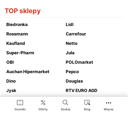
TOP sklepy
Biedronka
Lidl
Rossmann
Carrefour
Kaufland
Netto
Super-Pharm
Jula
OBI
POLOmarket
Auchan Hipermarket
Pepco
Dino
Douglas
Jysk
RTV EURO AGD
Action
Media Expert
Deichmann
Media Markt
Gazetki
Oferty
Szukaj
Blog
Więcej
Ding.pl to serwis internetowy prezentujący
gazetki promocyjne