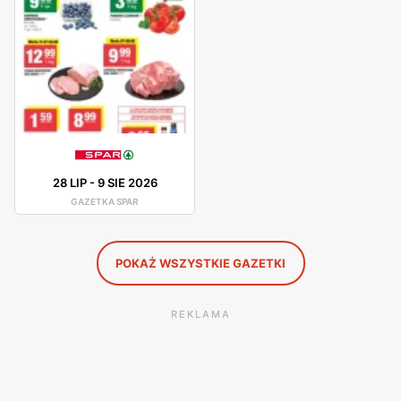
chemię gospodarczą. SPAR posiada również produkty
marki własnej, które są dostosowane do potrzeb klienta,
zarówno w kwestii smaku jak i wyglądu opakowania.
SPAR – promocje
SPAR dla swoich klientów przygotował gazetkę
promocyjną, z której dowiemy się o najlepszych okazjach.
28 LIP
-
9 SIE 2026
Dodatkowo sieć posiada program lojalnościowy, w którym
GAZETKA SPAR
konsumenci mogą zbierać punkty, a następnie wymieniać
na bony zakupowe.
POKAŻ WSZYSTKIE GAZETKI
REKLAMA