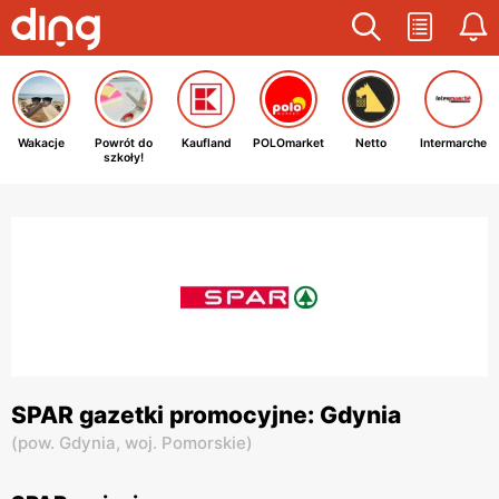
Wakacje
Powrót do
Kaufland
POLOmarket
Netto
Intermarche
szkoły!
SPAR gazetki promocyjne: Gdynia
(
pow. Gdynia,
woj. Pomorskie
)