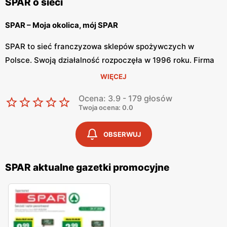
SPAR o sieci
SPAR – Moja okolica, mój SPAR
SPAR to sieć franczyzowa sklepów spożywczych w
Polsce. Swoją działalność rozpoczęła w 1996 roku. Firma
wspiera lokalnych przedsiębiorców prowadzących
WIĘCEJ
placówki spożywczo-przemysłowe oraz regionalnych
Ocena: 3.9 - 179 głosów
dostawców. SPAR chce stworzyć klientom miejsca, w
Twoja ocena: 0.0
których zakupy będą samą przyjemnością.
OBSERWUJ
SPAR – produkty do każdego domu
Oferta sieci SPAR jest bardzo bogata. Sklepy spożywcze
SPAR aktualne gazetki promocyjne
są zaopatrywane przez lokalnych przedsiębiorców, którzy
zawsze dostarczają świeże i wysoko jakościowe produkty.
Na sklepowych półkach znajdziemy warzywa i owoce,
świeże pieczywo, słodycze oraz mięso i wędliny. Oprócz
produktów spożywczych w placówkach znajdziemy