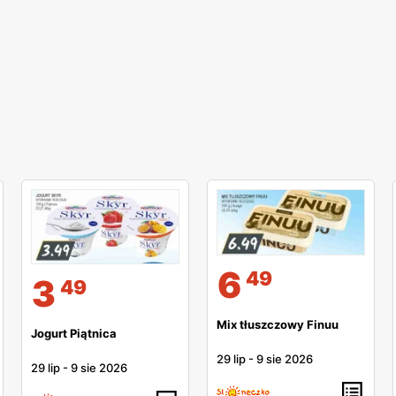
6
49
3
49
Mix tłuszczowy Finuu
Jogurt Piątnica
29 lip
-
9 sie 2026
29 lip
-
9 sie 2026