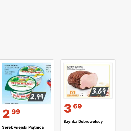
3
69
2
99
Szynka Dobrowolscy
Serek wiejski Piątnica