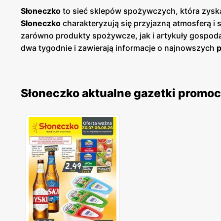
Słoneczko
to sieć sklepów spożywczych, która zyska
Słoneczko
charakteryzują się przyjazną atmosferą i
zarówno produkty spożywcze, jak i artykuły gosp
dwa tygodnie i zawierają informacje o najnowszych
na wiele produktów.
Gazetki
te są dostępne w sklepa
produktów, współpracując z lokalnymi dostawcami or
nabiał, mięso oraz wędliny. Sieć stawia na różnorod
Słoneczko aktualne gazetki promo
niskie ceny
oraz liczne
promocje
przyciągają szerok
zdobyła zaufanie konsumentów, którzy chętnie wraca
zakupów dla wielu klientów. Sieć ta nieustannie się 
satysfakcjonujące i korzystne.