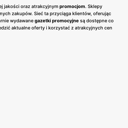
ej jakości oraz atrakcyjnym
promocjom
. Sklepy
ych zakupów. Sieć ta przyciąga klientów, oferując
larnie wydawane
gazetki promocyjne
są dostępne co
dzić aktualne oferty i korzystać z atrakcyjnych cen
o
szczególnie dba o wysoką jakość oferowanych
ie znajdują się świeże warzywa i owoce, pieczywo,
y w
Słoneczko
są przyjemne i wygodne. Atrakcyjne
akość produktów oferowanych przez
Słoneczko
. Sieć ta
 obsługę.
Słoneczko
jest jednym z ulubionych miejsc
, co sprawia, że zakupy w
Słoneczko
są zawsze