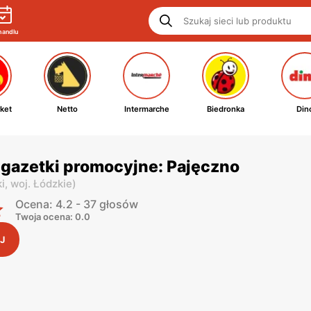
handlu
ket
Netto
Intermarche
Biedronka
Din
 gazetki promocyjne: Pajęczno
i,
woj. Łódzkie
)
Ocena: 4.2 - 37 głosów
Twoja ocena: 0.0
J