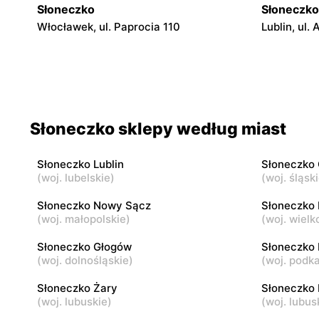
Słoneczko
Słoneczko
Włocławek, ul. Paprocia 110
Lublin, ul
Słoneczko
Słoneczko
Wola Wiązowa, ul. Wola Wiązowa 104
Dworszowic
Słoneczko
Słoneczko
Słoneczko sklepy według miast
Siemkowice, ul. Szkolna 12
Osjaków, u
Słoneczko Lublin
Słoneczko
Słoneczko
Słoneczko
(
woj. lubelskie
)
(
woj. śląsk
Trębaczew, ul. Zielona 1
Pajęczno, u
Słoneczko Nowy Sącz
Słoneczko 
(
woj. małopolskie
)
(
woj. wielk
Słoneczko
Słoneczko
Lututów, ul. Huta 50 A
Baranów Sa
Słoneczko Głogów
Słoneczko 
(
woj. dolnośląskie
)
(
woj. podk
Słoneczko Żary
Słoneczko
(
woj. lubuskie
)
(
woj. lubus