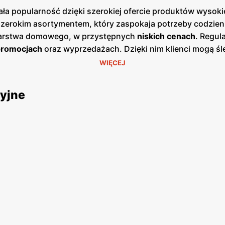
ła popularność dzięki szerokiej ofercie produktów wysoki
 szerokim asortymentem, który zaspokaja potrzeby codzienn
odarstwa domowego, w przystępnych
niskich cenach
. Regu
promocjach
oraz wyprzedażach. Dzięki nim klienci mogą śle
ch oraz online, co ułatwia planowanie zakupów.
Słoneczk
WIĘCEJ
az oferując świeże i zdrowe produkty spożywcze. W oferc
ność i dbałość o zadowolenie klienta, co sprawia, że zakup
cyjne
ie grono klientów, którzy doceniają oszczędności oraz j
ją na zakupy, ceniąc sobie bogaty asortyment i przyjazną
rozwija, otwierając nowe sklepy i poszerzając swoją ofertę