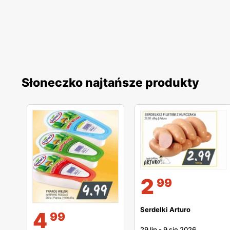
Słoneczko najtańsze produkty
2
99
Serdelki Arturo
4
99
29 lip
-
9 sie 2026