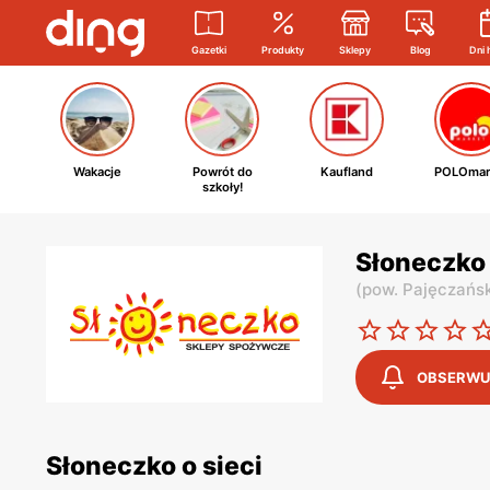
Gazetki
Produkty
Sklepy
Blog
Dni 
Wakacje
Powrót do
Kaufland
POLOmar
szkoły!
Słoneczko
(
pow. Pajęczańsk
OBSERWU
Słoneczko o sieci