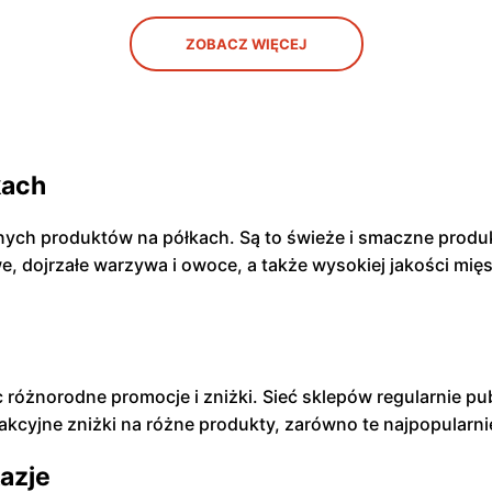
ZOBACZ WIĘCEJ
kach
żnych produktów na półkach. Są to świeże i smaczne produ
we, dojrzałe warzywa i owoce, a także wysokiej jakości mię
c różnorodne promocje i zniżki. Sieć sklepów regularnie p
akcyjne zniżki na różne produkty, zarówno te najpopularnie
kazje