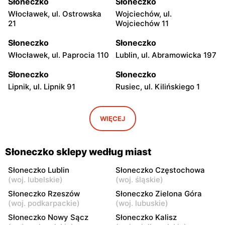
Słoneczko
Słoneczko
Włocławek, ul. Ostrowska
Wojciechów, ul.
21
Wojciechów 11
Słoneczko
Słoneczko
Włocławek, ul. Paprocia 110
Lublin, ul. Abramowicka 197
Słoneczko
Słoneczko
Lipnik, ul. Lipnik 91
Rusiec, ul. Kilińskiego 1
Słoneczko
Słoneczko
Wola Wiązowa, ul. Wola
Dworszowice Pakoszowe,
WIĘCEJ
Wiązowa 104
ul. Długa 25
Słoneczko
Słoneczko
Słoneczko sklepy według miast
Kiełczygłów, ul. Tysiąclecia
Klimontów, ul. Rynek 20
13
Słoneczko Lublin
Słoneczko Częstochowa
(
woj. lubelskie
)
(
woj. śląskie
)
Słoneczko
Słoneczko
Słoneczko Rzeszów
Słoneczko Zielona Góra
Siemkowice, ul. Szkolna 12
Osjaków, ul. Rynek 4
(
woj. podkarpackie
)
(
woj. lubuskie
)
Słoneczko Nowy Sącz
Słoneczko Kalisz
Słoneczko
Słoneczko