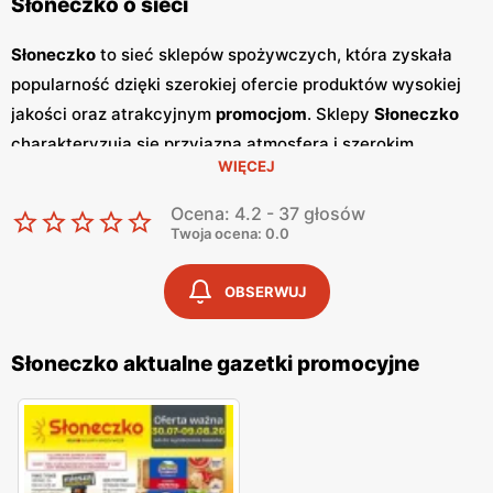
Słoneczko o sieci
Słoneczko
to sieć sklepów spożywczych, która zyskała
popularność dzięki szerokiej ofercie produktów wysokiej
jakości oraz atrakcyjnym
promocjom
. Sklepy
Słoneczko
charakteryzują się przyjazną atmosferą i szerokim
WIĘCEJ
asortymentem, który zaspokaja potrzeby codziennych
zakupów. Sieć ta przyciąga klientów, oferując zarówno
Ocena: 4.2 - 37 głosów
produkty spożywcze, jak i artykuły gospodarstwa
Twoja ocena: 0.0
domowego, w przystępnych
niskich cenach
. Regularnie
wydawane
gazetki promocyjne
są dostępne co dwa
OBSERWUJ
tygodnie i zawierają informacje o najnowszych
promocjach
oraz wyprzedażach. Dzięki nim klienci mogą
Słoneczko aktualne gazetki promocyjne
śledzić aktualne oferty i korzystać z atrakcyjnych cen na
wiele produktów.
Gazetki
te są dostępne w sklepach oraz
online, co ułatwia planowanie zakupów.
Słoneczko
szczególnie dba o wysoką jakość oferowanych produktów,