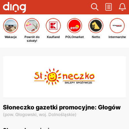
Wakacje
Powrót do
Kaufland
POLOmarket
Netto
Intermarche
szkoły!
Słoneczko gazetki promocyjne: Głogów
(
pow. Głogowski,
woj. Dolnośląskie
)