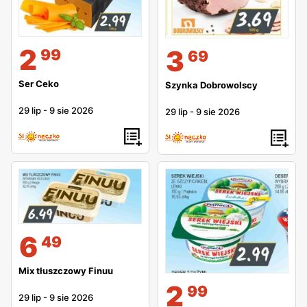
2
3
99
69
Ser Ceko
Szynka Dobrowolscy
29 lip
-
9 sie 2026
29 lip
-
9 sie 2026
6
49
Mix tłuszczowy Finuu
2
99
29 lip
-
9 sie 2026