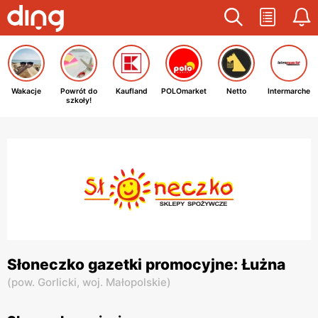
Wakacje
Powrót do
Kaufland
POLOmarket
Netto
Intermarche
szkoły!
Słoneczko gazetki promocyjne: Łużna
(
pow. Gorlicki,
woj. Małopolskie
)