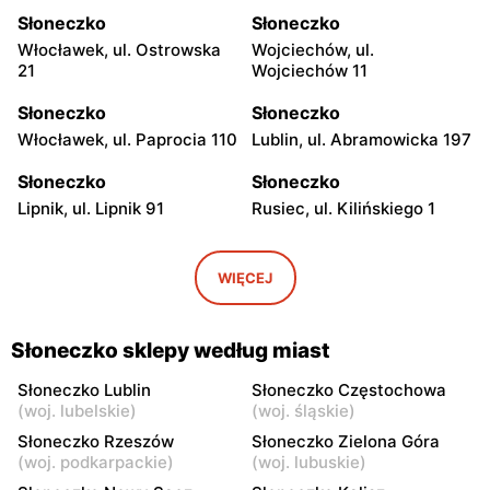
Słoneczko
Słoneczko
Włocławek, ul. Ostrowska
Wojciechów, ul.
21
Wojciechów 11
Słoneczko
Słoneczko
Włocławek, ul. Paprocia 110
Lublin, ul. Abramowicka 197
Słoneczko
Słoneczko
Lipnik, ul. Lipnik 91
Rusiec, ul. Kilińskiego 1
Słoneczko
Słoneczko
Wola Wiązowa, ul. Wola
Dworszowice Pakoszowe,
WIĘCEJ
Wiązowa 104
ul. Długa 25
Słoneczko
Słoneczko
Słoneczko sklepy według miast
Kiełczygłów, ul. Tysiąclecia
Klimontów, ul. Rynek 20
13
Słoneczko Lublin
Słoneczko Częstochowa
(
woj. lubelskie
)
(
woj. śląskie
)
Słoneczko
Słoneczko
Słoneczko Rzeszów
Słoneczko Zielona Góra
Siemkowice, ul. Szkolna 12
Osjaków, ul. Rynek 4
(
woj. podkarpackie
)
(
woj. lubuskie
)