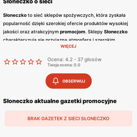
Słoneczko o sieci
Słoneczko
to sieć sklepów spożywczych, która zyskała
popularność dzięki szerokiej ofercie produktów wysokiej
jakości oraz atrakcyjnym
promocjom
. Sklepy
Słoneczko
charakteryzują się przyjazną atmosferą i szerokim
WIĘCEJ
asortymentem, który zaspokaja potrzeby codziennych
zakupów. Sieć ta przyciąga klientów, oferując zarówno
Ocena: 4.2 - 37 głosów
produkty spożywcze, jak i artykuły gospodarstwa
Twoja ocena: 0.0
domowego, w przystępnych
niskich cenach
. Regularnie
wydawane
gazetki promocyjne
są dostępne co dwa
OBSERWUJ
tygodnie i zawierają informacje o najnowszych
promocjach
oraz wyprzedażach. Dzięki nim klienci mogą
Słoneczko aktualne gazetki promocyjne
śledzić aktualne oferty i korzystać z atrakcyjnych cen na
wiele produktów.
Gazetki
te są dostępne w sklepach oraz
BRAK GAZETEK Z SIECI SŁONECZKO
online, co ułatwia planowanie zakupów.
Słoneczko
szczególnie dba o wysoką jakość oferowanych produktów,