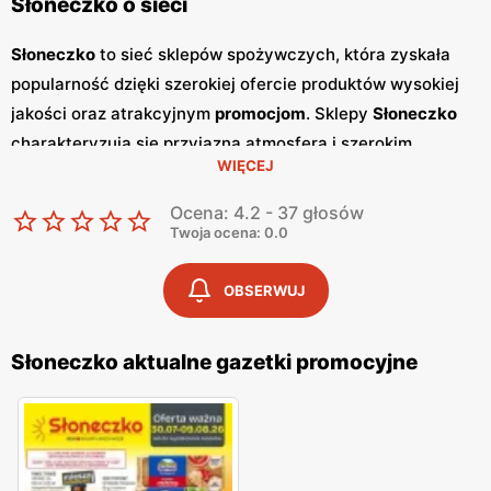
Słoneczko o sieci
Słoneczko
to sieć sklepów spożywczych, która zyskała
popularność dzięki szerokiej ofercie produktów wysokiej
jakości oraz atrakcyjnym
promocjom
. Sklepy
Słoneczko
charakteryzują się przyjazną atmosferą i szerokim
WIĘCEJ
asortymentem, który zaspokaja potrzeby codziennych
zakupów. Sieć ta przyciąga klientów, oferując zarówno
Ocena: 4.2 - 37 głosów
produkty spożywcze, jak i artykuły gospodarstwa
Twoja ocena: 0.0
domowego, w przystępnych
niskich cenach
. Regularnie
wydawane
gazetki promocyjne
są dostępne co dwa
OBSERWUJ
tygodnie i zawierają informacje o najnowszych
promocjach
oraz wyprzedażach. Dzięki nim klienci mogą
Słoneczko aktualne gazetki promocyjne
śledzić aktualne oferty i korzystać z atrakcyjnych cen na
wiele produktów.
Gazetki
te są dostępne w sklepach oraz
online, co ułatwia planowanie zakupów.
Słoneczko
szczególnie dba o wysoką jakość oferowanych produktów,