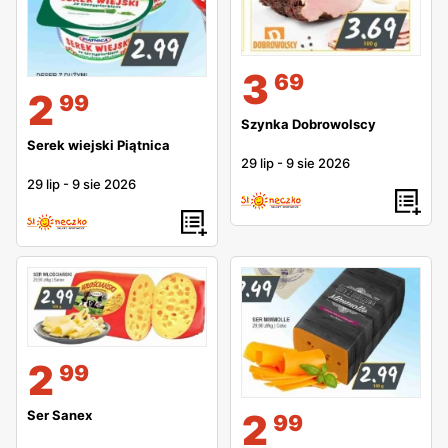
3
69
2
99
Szynka Dobrowolscy
Serek wiejski Piątnica
29 lip
-
9 sie 2026
29 lip
-
9 sie 2026
2
99
2
Ser Sanex
99