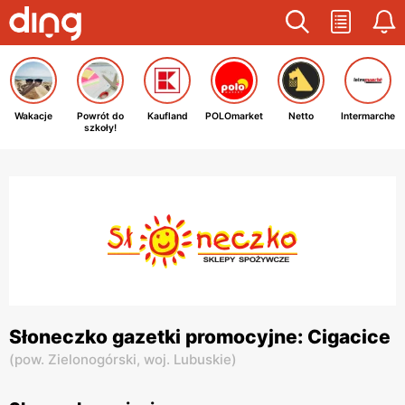
Wakacje
Powrót do
Kaufland
POLOmarket
Netto
Intermarche
szkoły!
Słoneczko gazetki promocyjne: Cigacice
(
pow. Zielonogórski,
woj. Lubuskie
)