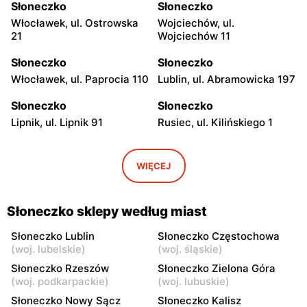
Słoneczko
Słoneczko
Włocławek, ul. Ostrowska
Wojciechów, ul.
21
Wojciechów 11
Słoneczko
Słoneczko
Włocławek, ul. Paprocia 110
Lublin, ul. Abramowicka 197
Słoneczko
Słoneczko
Lipnik, ul. Lipnik 91
Rusiec, ul. Kilińskiego 1
Słoneczko
Słoneczko
Wola Wiązowa, ul. Wola
Dworszowice Pakoszowe,
WIĘCEJ
Wiązowa 104
ul. Długa 25
Słoneczko
Słoneczko
Słoneczko sklepy według miast
Kiełczygłów, ul. Tysiąclecia
Klimontów, ul. Rynek 20
13
Słoneczko Lublin
Słoneczko Częstochowa
(
woj. lubelskie
)
(
woj. śląskie
)
Słoneczko
Słoneczko
Słoneczko Rzeszów
Słoneczko Zielona Góra
Siemkowice, ul. Szkolna 12
Osjaków, ul. Rynek 4
(
woj. podkarpackie
)
(
woj. lubuskie
)
Słoneczko Nowy Sącz
Słoneczko Kalisz
Słoneczko
Słoneczko