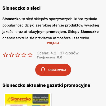
Słoneczko o sieci
Słoneczko
to sieć sklepów spożywczych, która zyskała
popularność dzięki szerokiej ofercie produktów wysokiej
jakości oraz atrakcyjnym
promocjom
. Sklepy
Słoneczko
charakteryzują się przyjazną atmosferą i szerokim
WIĘCEJ
asortymentem, który zaspokaja potrzeby codziennych
zakupów. Sieć ta przyciąga klientów, oferując zarówno
Ocena: 4.2 - 37 głosów
produkty spożywcze, jak i artykuły gospodarstwa
Twoja ocena: 0.0
domowego, w przystępnych
niskich cenach
. Regularnie
wydawane
gazetki promocyjne
są dostępne co dwa
OBSERWUJ
tygodnie i zawierają informacje o najnowszych
promocjach
oraz wyprzedażach. Dzięki nim klienci mogą
Słoneczko aktualne gazetki promocyjne
śledzić aktualne oferty i korzystać z atrakcyjnych cen na
wiele produktów.
Gazetki
te są dostępne w sklepach oraz
online, co ułatwia planowanie zakupów.
Słoneczko