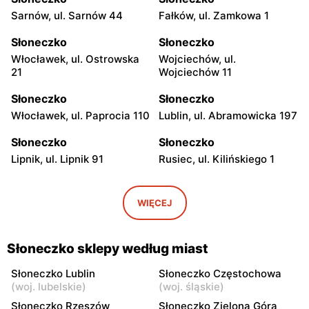
Sarnów, ul. Sarnów 44
Fałków, ul. Zamkowa 1
Słoneczko
Słoneczko
Włocławek, ul. Ostrowska
Wojciechów, ul.
21
Wojciechów 11
Słoneczko
Słoneczko
Włocławek, ul. Paprocia 110
Lublin, ul. Abramowicka 197
Słoneczko
Słoneczko
Lipnik, ul. Lipnik 91
Rusiec, ul. Kilińskiego 1
Słoneczko
Słoneczko
Wola Wiązowa, ul. Wola
Dworszowice Pakoszowe,
WIĘCEJ
Wiązowa 104
ul. Długa 25
Słoneczko
Słoneczko
Słoneczko sklepy według miast
Kiełczygłów, ul. Tysiąclecia
Klimontów, ul. Rynek 20
13
Słoneczko Lublin
Słoneczko Częstochowa
(
woj. lubelskie
)
(
woj. śląskie
)
Słoneczko
Słoneczko
Słoneczko Rzeszów
Słoneczko Zielona Góra