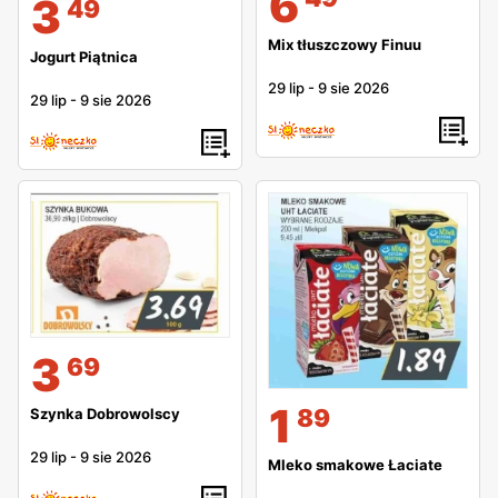
6
3
49
Mix tłuszczowy Finuu
Jogurt Piątnica
29 lip
-
9 sie 2026
29 lip
-
9 sie 2026
3
69
1
89
Szynka Dobrowolscy
29 lip
-
9 sie 2026
Mleko smakowe Łaciate