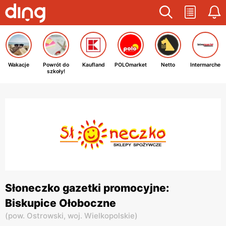
Wakacje
Powrót do
Kaufland
POLOmarket
Netto
Intermarche
szkoły!
Słoneczko gazetki promocyjne:
Biskupice Ołoboczne
(
pow. Ostrowski,
woj. Wielkopolskie
)