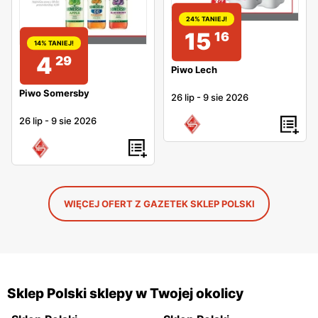
24% TANIEJ!
15
16
14% TANIEJ!
4
29
Piwo Lech
Piwo Somersby
26 lip
-
9 sie 2026
26 lip
-
9 sie 2026
WIĘCEJ OFERT Z GAZETEK SKLEP POLSKI
Sklep Polski sklepy w Twojej okolicy