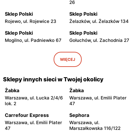
26
Sklep Polski
Sklep Polski
Rojewo, ul. Rojewice 23
Żelazków, ul. Żelazków 134
Sklep Polski
Sklep Polski
Mogilno, ul. Padniewko 67
Gołuchów, ul. Zachodnia 27
Sklep Polski
Sklep Polski
Strzałkowo, ul. Kornaty 31
Barcin, ul. Doktora Krzysia
WIĘCEJ
A
5
Sklep Polski
Sklep Polski
Sklepy innych sieci w Twojej okolicy
Witkowo, ul. Strzałkowska 2
Trzemeszno, ul. Rudki 37
Żabka
Żabka
Sklep Polski
Sklep Polski
Warszawa, ul. Łucka 2/4/6
Warszawa, ul. Emilii Plater
Trzemeszno, ul.
Dobrcz, ul. Jesionowa 2
lok. 2
47
Wymysłowo 19/2
Carrefour Express
Sephora
Sklep Polski
Sklep Polski
Warszawa, ul. Emilii Plater
Warszawa, ul.
Sokolniki, ul. Bohaterów II
Niechanowo, ul. Towarowa
47
Marszałkowska 116/122
Wojny Światowej 24
5