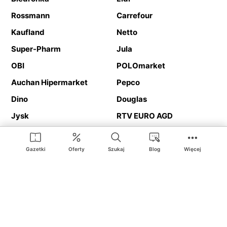
Rossmann
Carrefour
Kaufland
Netto
Super-Pharm
Jula
OBI
POLOmarket
Auchan Hipermarket
Pepco
Dino
Douglas
Jysk
RTV EURO AGD
Action
Media Expert
Deichmann
Media Markt
Gazetki
Oferty
Szukaj
Blog
Więcej
Ding.pl to serwis internetowy prezentujący
gazetki promocyjne
oraz
katalogi
sklepów i dużych sieci handlowych. Dzięki
geolokalizacji otrzymasz przede wszystkim oferty sklepów, z
Twojego bliskiego otoczenia. Dodatkowo na stronie znajdziesz
adresy sklepów, więc w trakcie podróży bez problemu trafisz do
ulubionego sklepu.