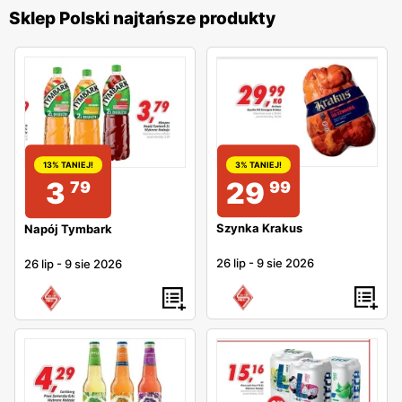
Sklep Polski najtańsze produkty
3% TANIEJ!
13% TANIEJ!
29
3
99
79
Szynka Krakus
Napój Tymbark
26 lip
-
9 sie 2026
26 lip
-
9 sie 2026