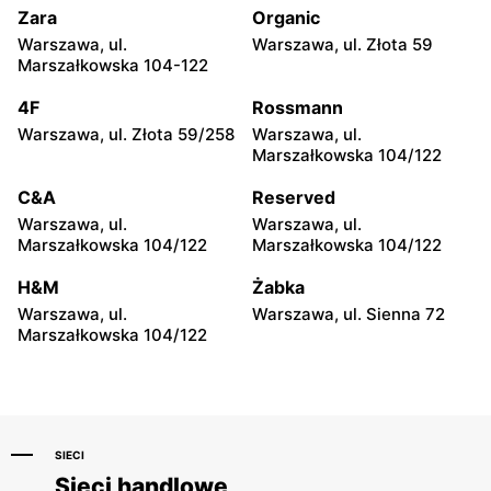
Zara
Organic
Sklep Polski
Sklep Polski
Warszawa, ul.
Warszawa, ul. Złota 59
Pyzdry, ul. Szybska 12
Bydgoszcz, ul. Ludwika
Marszałkowska 104-122
Waryńskiego 51
4F
Rossmann
Sklep Polski
Sklep Polski
Warszawa, ul. Złota 59/258
Warszawa, ul.
Gniezno, ul. Jankowo Dolne
Bydgoszcz, ul. Stefana
Marszałkowska 104/122
43
Okrzei 2
C&A
Reserved
Sklep Polski
Sklep Polski
Warszawa, ul.
Warszawa, ul.
Białe Błota, ul. Barycka 37H
Kołaczkowo, ul. Wrzesińska
Marszałkowska 104/122
Marszałkowska 104/122
32
H&M
Żabka
Sklep Polski
Sklep Polski
Warszawa, ul.
Warszawa, ul. Sienna 72
Niechanowo, ul.
Fabianów, ul. Pleszewska
Marszałkowska 104/122
Jarząbkowo 1
26
SIECI
Sieci handlowe