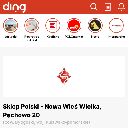
Wakacje
Powrót do
Kaufland
POLOmarket
Netto
Intermarche
szkoły!
Sklep Polski - Nowa Wieś Wielka,
Pęchowo 20
(
pow. Bydgoski,
woj. Kujawsko-pomorskie
)