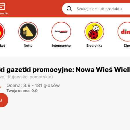
handlu
ket
Netto
Intermarche
Biedronka
Din
ki gazetki promocyjne: Nowa Wieś Wiel
woj. Kujawsko-pomorskie
)
Ocena: 3.9 - 181 głosów
Twoja ocena: 0.0
J