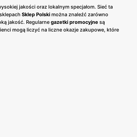
ysokiej jakości oraz lokalnym specjałom. Sieć ta
 sklepach
Sklep Polski
można znaleźć zarówno
oką jakość. Regularne
gazetki promocyjne
są
lienci mogą liczyć na liczne okazje zakupowe, które
arnych, jak i online, co umożliwia łatwe śledzenie
biał, mięso, wędliny oraz produkty ekologiczne.
Klienci mogą również korzystać z różnorodnych
dzienne artykuły spożywcze, jak i wyjątkowe
miczne. Sieć ta zyskała lojalność klientów, którzy
ycje, promocja polskich produktów oraz regularne
Polsce. Dzięki szerokiemu wyborowi produktów oraz