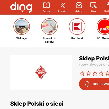
Gazetki
Produkty
Sklepy
Blog
Dni 
Wakacje
Powrót do
Kaufland
POLOmar
szkoły!
Sklep Pols
(
pow. Bydgoski,
OBSERWU
Sklep Polski o sieci