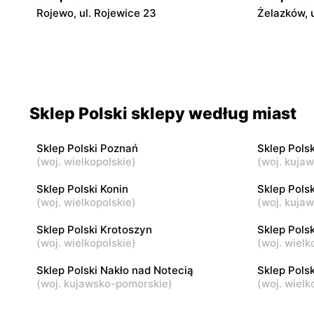
Rojewo, ul. Rojewice 23
Żelazków, 
Sklep Polski
Sklep Pols
Strzałkowo, ul. Kornaty 31 A
Barcin, ul.
Sklep Polski
Sklep Pols
Sklep Polski sklepy według miast
Trzemeszno, ul. Wymysłowo 19/2
Dobrcz, ul
Sklep Polski Poznań
Sklep Pols
(
woj. wielkopolskie
)
(
woj. kuja
Sklep Polski
Sklep Pols
Pyzdry, ul. Szybska 12
Bydgoszcz,
Sklep Polski Konin
Sklep Pols
(
woj. wielkopolskie
)
(
woj. kuja
Sklep Polski
Sklep Pols
Sklep Polski Krotoszyn
Sklep Pols
Białe Błota, ul. Barycka 37H
Kołaczkowo
(
woj. wielkopolskie
)
(
woj. wielk
Sklep Polski Nakło nad Notecią
Sklep Polsk
(
woj. kujawsko-pomorskie
)
(
woj. wielk