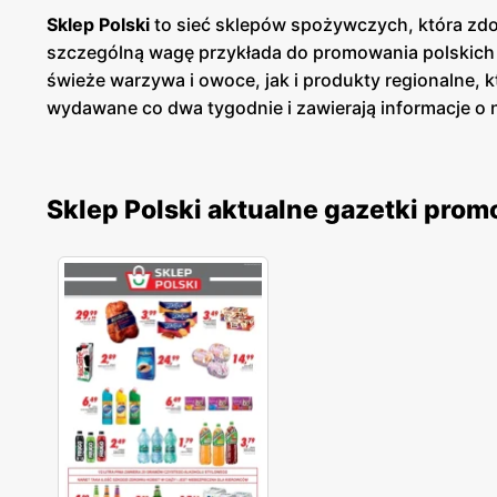
Sklep Polski
to sieć sklepów spożywczych, która zdob
szczególną wagę przykłada do promowania polskich p
świeże warzywa i owoce, jak i produkty regionalne, 
wydawane co dwa tygodnie i zawierają informacje 
pozwalają na oszczędności podczas codziennych z
aktualnych ofert. Oferta
Sklep Polski
obejmuje szerok
Sieć współpracuje z lokalnymi dostawcami, co gwar
Sklep Polski aktualne gazetki prom
promocji
, które dodatkowo uatrakcyjniają zakupy.
Sk
produkty regionalne. Dzięki regularnym
promocjom
doceniają wysoką jakość oferowanych produktów oraz
gazetki promocyjne
sprawiają, że
Sklep Polski
jest j
atrakcyjnym
promocjom
, sieć ta zyskuje coraz wię