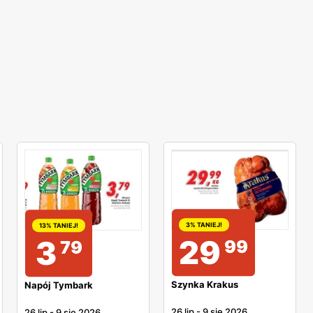
3% TANIEJ!
13% TANIEJ!
29
3
99
79
Szynka Krakus
Napój Tymbark
26 lip
-
9 sie 2026
26 lip
-
9 sie 2026