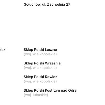
Gołuchów, ul. Zachodnia 27
Sklep Polski
Trzemeszno, ul. Rudki 37
Sklep Polski
jny
Niechanowo, ul. Towarowa 5
lski
Sklep Polski Leszno
(
woj. wielkopolskie
)
Sklep Polski
43
Bydgoszcz, ul. Stefana Okrzei 2
Sklep Polski Września
(
woj. wielkopolskie
)
Sklep Polski
Sklep Polski Rawicz
1
Fabianów, ul. Pleszewska 26
(
woj. wielkopolskie
)
Sklep Polski Kostrzyn nad Odrą
(
woj. lubuskie
)