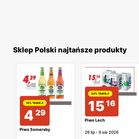
Sklep Polski najtańsze produkty
24% TANIEJ!
15
16
14% TANIEJ!
4
29
Piwo Lech
Piwo Somersby
26 lip
-
9 sie 2026