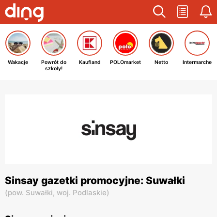
Wakacje
Powrót do
Kaufland
POLOmarket
Netto
Intermarche
szkoły!
Sinsay gazetki promocyjne: Suwałki
(
pow. Suwałki,
woj. Podlaskie
)