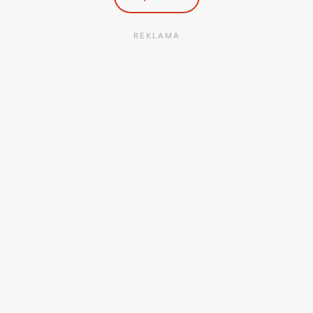
dostosowanymi do ich indywidualnych potrzeb i gustów.
REKLAMA