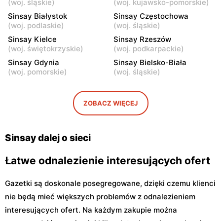
(
woj. śląskie
)
(
woj. kujawsko-pomorskie
)
Żyrardów, ul. Kilińskiego 9
Żyrardów, ul. Lniarska 4
Sinsay Białystok
Sinsay Częstochowa
(
woj. podlaskie
)
(
woj. śląskie
)
Sinsay
Sinsay
Sinsay Kielce
Sinsay Rzeszów
Sochaczew, ul. Wójtówka
Sochaczew, ul.
(
woj. świętokrzyskie
)
(
woj. podkarpackie
)
2B
Warszawska 119
Sinsay Gdynia
Sinsay Bielsko-Biała
Sinsay
Sinsay
(
woj. pomorskie
)
(
woj. śląskie
)
Wyszków, ul. Gen. Józefa
Płońsk, ul. Żołnierzy
Sowińskiego 62
Wyklętych 12
ZOBACZ WIĘCEJ
Sinsay
Sinsay
Ciechanów, ul.
Sokołów Podlaski, ul.
Władysławowo 68
Węgrowska 1C
Sinsay dalej o sieci
Łatwe odnalezienie interesujących ofert
Gazetki są doskonale posegregowane, dzięki czemu klienci
nie będą mieć większych problemów z odnalezieniem
interesujących ofert. Na każdym zakupie można