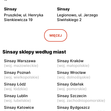
Sinsay
Sinsay
Pruszków, ul. Henryka
Legionowo, ul. Jerzego
Sienkiewicza 19
Siwińskiego 2
Sinsay
Sinsay
Wołomin, ul. Geodetów 2
Otwock, ul. Płk. Ryszarda
WIĘCEJ
Kuklińskiego 1
Sinsay
Sinsay
Sinsay sklepy według miast
Otwock, ul. Karczewska 6
Podkowa Leśna, ul. Gołębia
26
Sinsay Warszawa
Sinsay Kraków
(
woj. mazowieckie
)
(
woj. małopolskie
)
Sinsay
Sinsay
Sinsay Poznań
Sinsay Wrocław
Łubna, ul. Łubna 69
Nowy Dwór Mazowiecki, ul.
(
woj. wielkopolskie
)
(
woj. dolnośląskie
)
Wojska Polskiego 20
Sinsay Łódź
Sinsay Gdańsk
(
woj. łódzkie
)
(
woj. pomorskie
)
Sinsay
Sinsay
Sinsay Lublin
Sinsay Szczecin
Grodzisk Mazowiecki, ul.
Mińsk Mazowiecki, ul.
(
woj. lubelskie
)
(
woj. zachodniopomorskie
)
Rzemieślnicza 22
Konstytucji 3 Maja 5
Sinsay Katowice
Sinsay Bydgoszcz
Sinsay
Sinsay