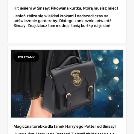
Hit jesieni w Sinsay: Pikowana kurtka, którą musisz mieć!
Jesień zbliża się wielkimi krokami i nadszedł czas na
odświeżenie garderoby. Dlatego koniecznie odwiedź
Sinsay! Znajdziesz tam modną i tanią kurtkę na jesień!
POLECAMY
Magiczna torebka dla fanek Harry'ego Potter od Sinsay!
Uwaga, fani Harry'ego Pottera! Z okazji zbliżającego się