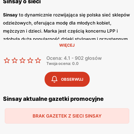
Sinsay o sieci
Sinsay
to dynamicznie rozwijająca się polska sieć sklepów
odzieżowych, oferująca modę dla młodych kobiet,
mężczyzn i dzieci. Marka jest częścią koncernu LPP i
zdobyła dużą popularność dzięki stylowym i przystępnym
WIĘCEJ
cenowo kolekcjom.
Sinsay
przyciąga klientów
nowoczesnym wzornictwem, różnorodnością asortymentu
Ocena: 4.1 - 902 głosów
oraz regularnymi
promocjami
.
Sinsay
regularnie wydaje
Twoja ocena: 0.0
gazetki promocyjne
, które pojawiają się co miesiąc. W
gazetkach
tych klienci mogą znaleźć najnowsze kolekcje
OBSERWUJ
oraz liczne
promocje
i
niskie ceny
, co pozwala na zakup
modnych ubrań bez nadwyrężania budżetu. Dzięki temu,
Sinsay aktualne gazetki promocyjne
marka jest szczególnie popularna wśród młodzieży, która
poszukuje modnych i stylowych ubrań w atrakcyjnych
BRAK GAZETEK Z SIECI SINSAY
cenach. Oferta
Sinsay
obejmuje szeroki wybór odzieży
casualowej, eleganckiej, sportowej oraz akcesoriów, co