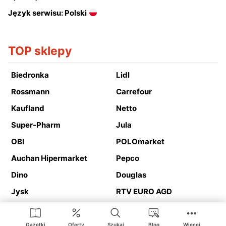
Język serwisu: Polski
TOP sklepy
Biedronka
Lidl
Rossmann
Carrefour
Kaufland
Netto
Super-Pharm
Jula
OBI
POLOmarket
Auchan Hipermarket
Pepco
Dino
Douglas
Jysk
RTV EURO AGD
Action
Media Expert
Deichmann
Media Markt
Gazetki
Oferty
Szukaj
Blog
Więcej