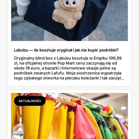
Labubu — ile kosztuje oryginał i jak nie kupić podróbki?
Oryginalny blind box z Labubu kosztuje w Empiku 199,99
zł, na oficjalnej stronie Pop Mart ceny zaczynają się od
około 18 euro, a bazarki i internetowe okazje pełne są
podróbek zwanych Lafufu. Moja siostrzenica wypatrzyła
tego zębatego stworka na plecaku koleżanki i tak zaczęło
się rodzinne śledztwo: co to właściwie jest, ile naprawdę
kosztuje i po czym poznać, że sprzedawca nie wciska nam
podróbki. Spisałam wszystko, czego się dowiedziałam —
łącznie z jedną wpadką, o której za chwilę.
AKTUALNOŚCI