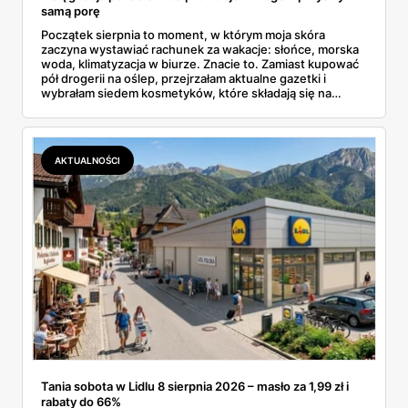
samą porę
Początek sierpnia to moment, w którym moja skóra
zaczyna wystawiać rachunek za wakacje: słońce, morska
woda, klimatyzacja w biurze. Znacie to. Zamiast kupować
pół drogerii na oślep, przejrzałam aktualne gazetki i
wybrałam siedem kosmetyków, które składają się na
sensowny plan regeneracji — od peelingu za 21,95 zł po
dermokosmetyki Vichy. Wszystkie ceny sprawdziłam w
ofertach, terminy też.
AKTUALNOŚCI
Tania sobota w Lidlu 8 sierpnia 2026 – masło za 1,99 zł i
rabaty do 66%