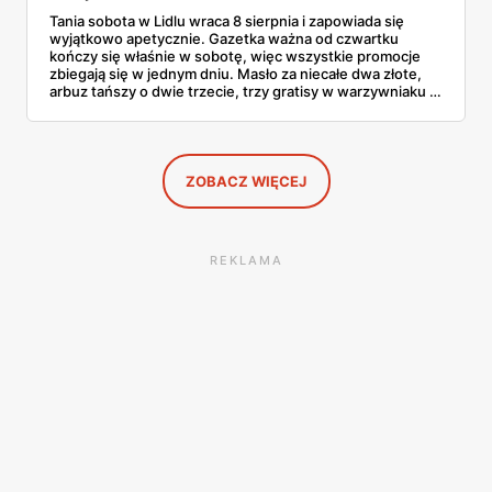
Tania sobota w Lidlu wraca 8 sierpnia i zapowiada się
wyjątkowo apetycznie. Gazetka ważna od czwartku
kończy się właśnie w sobotę, więc wszystkie promocje
zbiegają się w jednym dniu. Masło za niecałe dwa złote,
arbuz tańszy o dwie trzecie, trzy gratisy w warzywniaku i
jedna oferta działająca wyłącznie w sobotę. Przejrzałam
całą sobotnią gazetkę Lidla strona po stronie i wybrałam
to, co naprawdę się opłaca.
ZOBACZ WIĘCEJ
REKLAMA