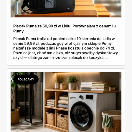
Plecak Puma za 59,99 zł w Lidlu. Porównałam z cenami u
Pumy
Plecak Puma trafia od poniedziałku 10 sierpnia do Lidla w
cenie 59,99 zł, podczas gdy w oficjalnym sklepie Pumy
najtańsze modele z linii Phase kosztują obecnie od 74 zł.
Różnica jest, choć mniejsza, niż sugerowałby dyskontowy
szyld — dlatego zanim rzuciłam plecak do koszyka,
rozłożyłam ceny na czynniki pierwsze. Poniżej cała
rozpiska: co dokładnie sprzedaje Lidl, ile kosztują
odpowiedniki u producenta i komu ten zakup naprawdę
się opłaci.
POLECAMY