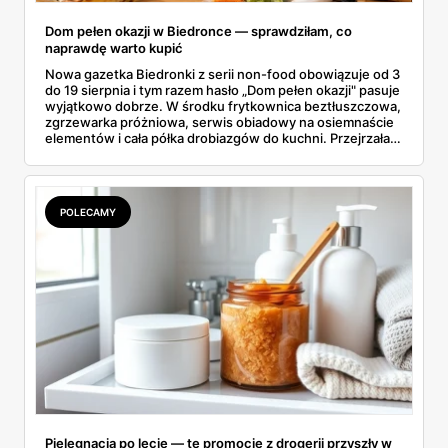
Dom pełen okazji w Biedronce — sprawdziłam, co
naprawdę warto kupić
Nowa gazetka Biedronki z serii non-food obowiązuje od 3
do 19 sierpnia i tym razem hasło „Dom pełen okazji" pasuje
wyjątkowo dobrze. W środku frytkownica beztłuszczowa,
zgrzewarka próżniowa, serwis obiadowy na osiemnaście
elementów i cała półka drobiazgów do kuchni. Przejrzałam
wszystkie strony i wybrałam to, po co sama ustawiłabym
się przy półce z samego rana.
POLECAMY
Pielęgnacja po lecie — te promocje z drogerii przyszły w