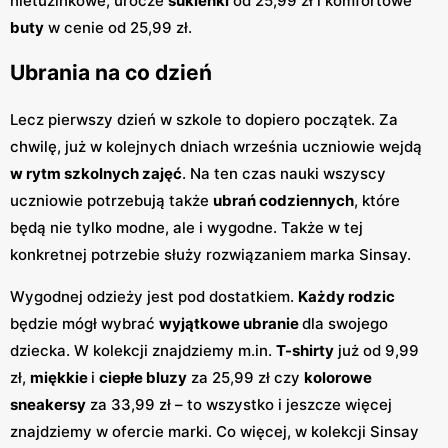
nietuzinkowe, urocze
sukienki
od 25,99 zł i komfortowe
buty
w cenie od 25,99 zł.
Ubrania na co dzień
Lecz pierwszy dzień w szkole to dopiero początek. Za
chwilę, już w kolejnych dniach września uczniowie wejdą
w rytm szkolnych zajęć
. Na ten czas nauki wszyscy
uczniowie potrzebują także
ubrań codziennych
, które
będą nie tylko modne, ale i wygodne. Także w tej
konkretnej potrzebie służy rozwiązaniem marka Sinsay.
Wygodnej odzieży jest pod dostatkiem.
Każdy rodzic
będzie mógł wybrać
wyjątkowe ubranie
dla swojego
dziecka. W kolekcji znajdziemy m.in.
T-shirty
już od 9,99
zł,
miękkie
i
ciepłe bluzy
za 25,99 zł czy
kolorowe
sneakersy
za 33,99 zł – to wszystko i jeszcze więcej
znajdziemy w ofercie marki. Co więcej, w kolekcji Sinsay