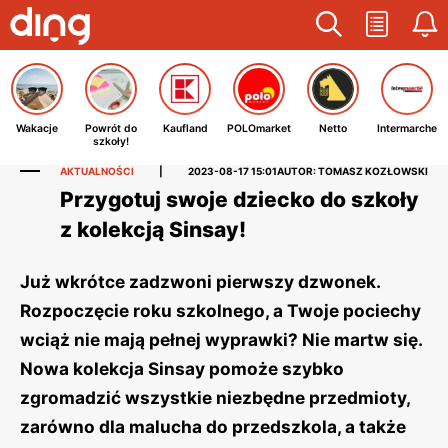
Wakacje
Powrót do
Kaufland
POLOmarket
Netto
Intermarche
szkoły!
AKTUALNOŚCI
|
2023-08-17 15:01
AUTOR: TOMASZ KOZŁOWSKI
Przygotuj swoje dziecko do szkoły
z kolekcją Sinsay!
Już wkrótce zadzwoni pierwszy dzwonek.
Rozpoczęcie roku szkolnego, a Twoje pociechy
wciąż nie mają pełnej wyprawki? Nie martw się.
Nowa kolekcja Sinsay pomoże szybko
zgromadzić wszystkie niezbędne przedmioty,
zarówno dla malucha do przedszkola, a także