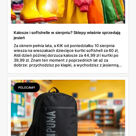
Kalosze i softshelle w sierpniu? Sklepy właśnie sprzedają
jesień
Za oknem pełnia lata, a KiK od poniedziałku 10 sierpnia
wiesza na wieszakach dziecięce kurtki softshell za 60 zł,
Aldi dzień później dorzuca kalosze za 44,99 zł i kurtki po
39,99 zł. Znam ten moment z poprzednich lat aż za
dobrze: przychodzisz po klapki, a wychodzisz z jesienną
garderobą dla całej rodziny. Sprawdziłam, co dokładnie
pojawi się w gazetkach w przyszłym tygodniu i czy jest
sens kupować jesień, zanim skończą się wakacje.
POLECAMY