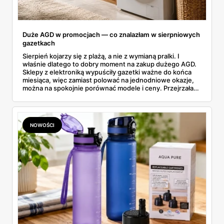
Duże AGD w promocjach — co znalazłam w sierpniowych
gazetkach
Sierpień kojarzy się z plażą, a nie z wymianą pralki. I
właśnie dlatego to dobry moment na zakup dużego AGD.
Sklepy z elektroniką wypuściły gazetki ważne do końca
miesiąca, więc zamiast polować na jednodniowe okazje,
można na spokojnie porównać modele i ceny. Przejrzałam
aktualne promocje AGD i RTV — poniżej wszystko, co
znalazłam, z cenami i terminami.
NOWOŚCI