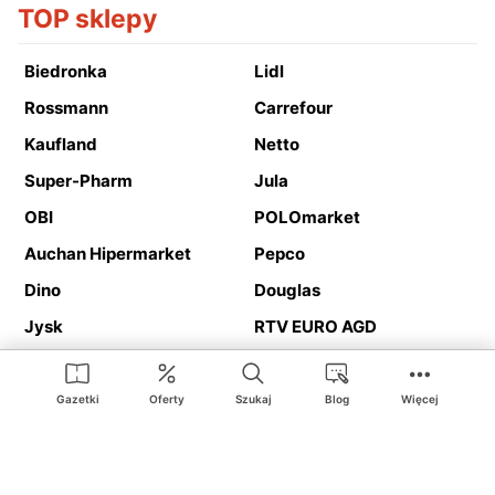
TOP sklepy
Biedronka
Lidl
Rossmann
Carrefour
Kaufland
Netto
Super-Pharm
Jula
OBI
POLOmarket
Auchan Hipermarket
Pepco
Dino
Douglas
Jysk
RTV EURO AGD
Action
Media Expert
Deichmann
Media Markt
Gazetki
Oferty
Szukaj
Blog
Więcej
Ding.pl to serwis internetowy prezentujący
gazetki promocyjne
oraz
katalogi
sklepów i dużych sieci handlowych. Dzięki