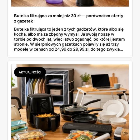
Butelka filtrująca za mniej niż 30 zł — porównałam oferty
z gazetek
Butelka filtrująca to jeden z tych gadżetów, które albo się
kocha, albo ma za zbędny wymysł. Ja swoją noszę w
torbie od dwóch lat, więc łatwo zgadnąć, po której jestem
stronie. W sierpniowych gazetkach pojawiły się aż trzy
modele w cenach od 24,99 do 29,99 zł, do tego zwykła
butelka za 14,99 zł dla nieprzekonanych. Sprawdziłam
wszystkie oferty i policzyłam, kiedy taki zakup faktycznie
się opłaca.
AKTUALNOŚCI