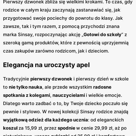
Pierwszy dzwonek zbliża się wielkimi krokami. To czas, gdy
rodzice w całym kraju zaczynają zastanawiać się, jak
przygotować swoje pociechy do powrotu do klasy. Jak
zawsze, tak i tym razem, z pomocą przychodzi znana
marka Sinsay, rozpoczynając akcję „
Gotowi do szkoły
” z
szeroką gamą produktów, które z pewnością uprzyjemnią
czas zakupów zarówno rodzicom, jak i dzieciom.
Elegancja na uroczysty apel
Tradycyjnie
pierwszy dzwonek
i pierwszy dzień w szkole
to
nie tylko nauka
, ale przede wszystkim
radosne
spotkania z kolegami
,
nauczycielami
i wielkie emocje.
Dlatego warto zadbać o to, by Twoje dziecko poczuło się
pewnie i stylowo. W nowej kolekcji Sinsay rodzice znajdą
wyjątkową odzież dla każdego ucznia
: od eleganckich
koszul
za 15,99 zł, przez
spodnie
w cenie 29,99 zł, aż po