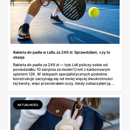
Rakieta do padla w Lidlu za 249 zł. Sprawdziłam, czy to
okazja
Rakieta do padla za 249 zł — tyle Lidl policzy sobie od
poniedziałku 10 sierpnia za model Crivit z karbonowym
splotem 12K. W sklepach specjalistycznych podobne
konstrukcje zaczynają się od mniej więcej dwukrotności
tej kwoty, więc przecierałam oczy, kiedy zobaczyłam ją w
gazetce między dresami a wkrętarką. Padel to dziś
najszybciej rosnący sport w Polsce: kortów przybywa
lawinowo, a chętnych jeszcze szybciej. Sprawdziłam, co
dokładnie dostajemy za te pieniądze i komu taka rakieta
AKTUALNOŚCI
faktycznie wystarczy.