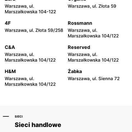
Warszawa, ul.
Warszawa, ul. Złota 59
Sinsay
Sinsay
Marszałkowska 104-122
Żyrardów, ul. Lniarska 4
Sochaczew, ul. Wójtówka
2B
4F
Rossmann
Warszawa, ul. Złota 59/258
Warszawa, ul.
Sinsay
Sinsay
Marszałkowska 104/122
Sochaczew, ul.
Wyszków, ul. Gen. Józefa
Warszawska 119
Sowińskiego 62
C&A
Reserved
Warszawa, ul.
Warszawa, ul.
Sinsay
Sinsay
Marszałkowska 104/122
Marszałkowska 104/122
Płońsk, ul. Żołnierzy
Ciechanów, ul.
Wyklętych 12
Władysławowo 68
H&M
Żabka
Warszawa, ul.
Warszawa, ul. Sienna 72
Sinsay
Sinsay
Marszałkowska 104/122
Sokołów Podlaski, ul.
Siedlce, ul. Józefa
Węgrowska 1C
Piłsudskiego 74
SIECI
Sieci handlowe