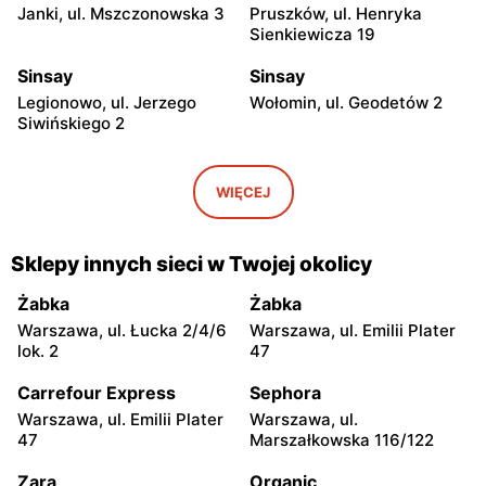
Janki, ul. Mszczonowska 3
Pruszków, ul. Henryka
Sienkiewicza 19
Sinsay
Sinsay
Legionowo, ul. Jerzego
Wołomin, ul. Geodetów 2
Siwińskiego 2
Sinsay
Sinsay
Otwock, ul. Płk. Ryszarda
Otwock, ul. Karczewska 6
WIĘCEJ
Kuklińskiego 1
Sinsay
Sinsay
Sklepy innych sieci w Twojej okolicy
Podkowa Leśna, ul. Gołębia
Łubna, ul. Łubna 69
26
Żabka
Żabka
Warszawa, ul. Łucka 2/4/6
Warszawa, ul. Emilii Plater
Sinsay
Sinsay
lok. 2
47
Nowy Dwór Mazowiecki, ul.
Grodzisk Mazowiecki, ul.
Wojska Polskiego 20
Rzemieślnicza 22
Carrefour Express
Sephora
Warszawa, ul. Emilii Plater
Warszawa, ul.
Sinsay
Sinsay
47
Marszałkowska 116/122
Mińsk Mazowiecki, ul.
Żyrardów, ul. Kilińskiego 9
Konstytucji 3 Maja 5
Zara
Organic