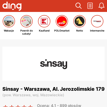
Wakacje
Powrót do
Kaufland
POLOmarket
Netto
Intermarche
szkoły!
Sinsay - Warszawa, Al. Jerozolimskie 179
(
pow. Warszawa,
woj. Mazowieckie
)
Ocena: 4.1 - 899 głosów