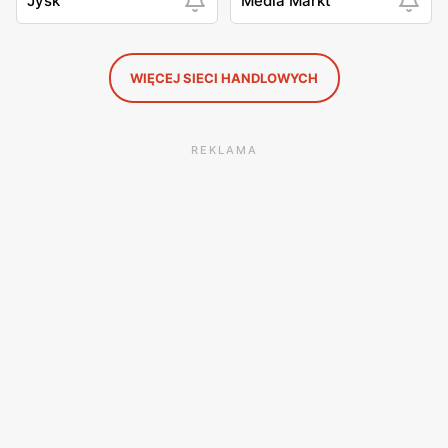
Jysk
Media Markt
WIĘCEJ SIECI HANDLOWYCH
REKLAMA