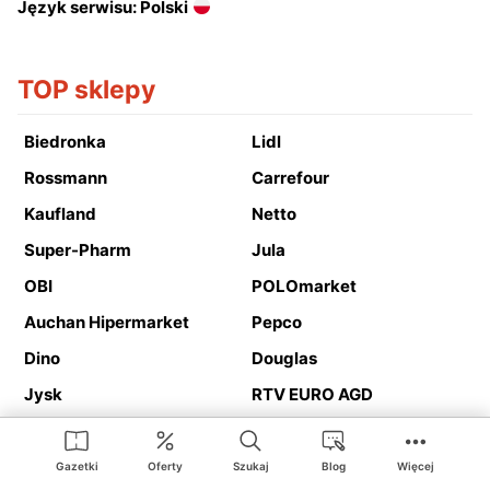
Język serwisu: Polski
TOP sklepy
Biedronka
Lidl
Rossmann
Carrefour
Kaufland
Netto
Super-Pharm
Jula
OBI
POLOmarket
Auchan Hipermarket
Pepco
Dino
Douglas
Jysk
RTV EURO AGD
Action
Media Expert
Deichmann
Media Markt
Gazetki
Oferty
Szukaj
Blog
Więcej