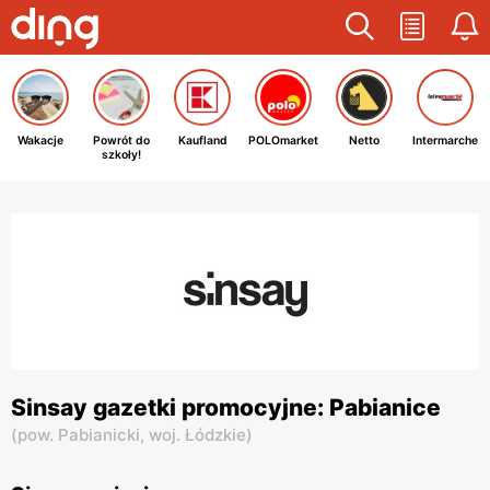
Wakacje
Powrót do
Kaufland
POLOmarket
Netto
Intermarche
szkoły!
Sinsay gazetki promocyjne: Pabianice
(
pow. Pabianicki,
woj. Łódzkie
)