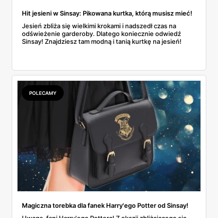
Hit jesieni w Sinsay: Pikowana kurtka, którą musisz mieć!
Jesień zbliża się wielkimi krokami i nadszedł czas na
odświeżenie garderoby. Dlatego koniecznie odwiedź
Sinsay! Znajdziesz tam modną i tanią kurtkę na jesień!
POLECAMY
Magiczna torebka dla fanek Harry'ego Potter od Sinsay!
Uwaga, fani Harry'ego Pottera! Z okazji zbliżającego się