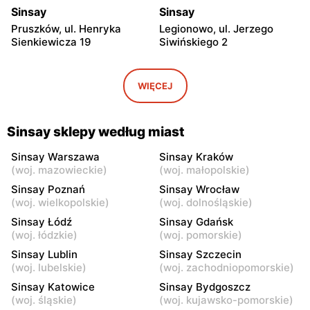
Sinsay
Sinsay
Pruszków, ul. Henryka
Legionowo, ul. Jerzego
Sienkiewicza 19
Siwińskiego 2
Sinsay
Sinsay
Wołomin, ul. Geodetów 2
Otwock, ul. Płk. Ryszarda
WIĘCEJ
Kuklińskiego 1
Sinsay
Sinsay
Sinsay sklepy według miast
Otwock, ul. Karczewska 6
Podkowa Leśna, ul. Gołębia
26
Sinsay Warszawa
Sinsay Kraków
(
woj. mazowieckie
)
(
woj. małopolskie
)
Sinsay
Sinsay
Sinsay Poznań
Sinsay Wrocław
Łubna, ul. Łubna 69
Nowy Dwór Mazowiecki, ul.
(
woj. wielkopolskie
)
(
woj. dolnośląskie
)
Wojska Polskiego 20
Sinsay Łódź
Sinsay Gdańsk
(
woj. łódzkie
)
(
woj. pomorskie
)
Sinsay
Sinsay
Sinsay Lublin
Sinsay Szczecin
Grodzisk Mazowiecki, ul.
Mińsk Mazowiecki, ul.
(
woj. lubelskie
)
(
woj. zachodniopomorskie
)
Rzemieślnicza 22
Konstytucji 3 Maja 5
Sinsay Katowice
Sinsay Bydgoszcz
Sinsay
Sinsay
(
woj. śląskie
)
(
woj. kujawsko-pomorskie
)