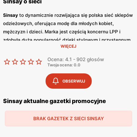
Sinsay o sieci
Sinsay
to dynamicznie rozwijająca się polska sieć sklepów
odzieżowych, oferująca modę dla młodych kobiet,
mężczyzn i dzieci. Marka jest częścią koncernu LPP i
zdobyła dużą popularność dzięki stylowym i przystępnym
WIĘCEJ
cenowo kolekcjom.
Sinsay
przyciąga klientów
nowoczesnym wzornictwem, różnorodnością asortymentu
Ocena: 4.1 - 902 głosów
oraz regularnymi
promocjami
.
Sinsay
regularnie wydaje
Twoja ocena: 0.0
gazetki promocyjne
, które pojawiają się co miesiąc. W
gazetkach
tych klienci mogą znaleźć najnowsze kolekcje
OBSERWUJ
oraz liczne
promocje
i
niskie ceny
, co pozwala na zakup
modnych ubrań bez nadwyrężania budżetu. Dzięki temu,
Sinsay aktualne gazetki promocyjne
marka jest szczególnie popularna wśród młodzieży, która
poszukuje modnych i stylowych ubrań w atrakcyjnych
BRAK GAZETEK Z SIECI SINSAY
cenach. Oferta
Sinsay
obejmuje szeroki wybór odzieży
casualowej, eleganckiej, sportowej oraz akcesoriów, co