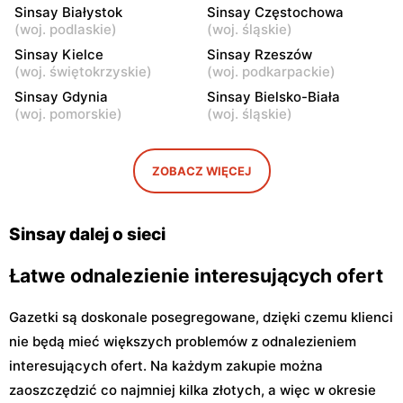
Żyrardów, ul. Kilińskiego 9
Żyrardów, ul. Lniarska 4
Sinsay Białystok
Sinsay Częstochowa
(
woj. podlaskie
)
(
woj. śląskie
)
Sinsay
Sinsay
Sinsay Kielce
Sinsay Rzeszów
Sochaczew, ul. Wójtówka
Sochaczew, ul.
(
woj. świętokrzyskie
)
(
woj. podkarpackie
)
2B
Warszawska 119
Sinsay Gdynia
Sinsay Bielsko-Biała
Sinsay
Sinsay
(
woj. pomorskie
)
(
woj. śląskie
)
Wyszków, ul. Gen. Józefa
Płońsk, ul. Żołnierzy
Sowińskiego 62
Wyklętych 12
ZOBACZ WIĘCEJ
Sinsay
Sinsay
Ciechanów, ul.
Sokołów Podlaski, ul.
Władysławowo 68
Węgrowska 1C
Sinsay dalej o sieci
Łatwe odnalezienie interesujących ofert
Gazetki są doskonale posegregowane, dzięki czemu klienci
nie będą mieć większych problemów z odnalezieniem
interesujących ofert. Na każdym zakupie można
zaoszczędzić co najmniej kilka złotych, a więc w okresie