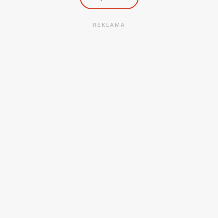
dostosowanymi do ich indywidualnych potrzeb i gustów.
REKLAMA