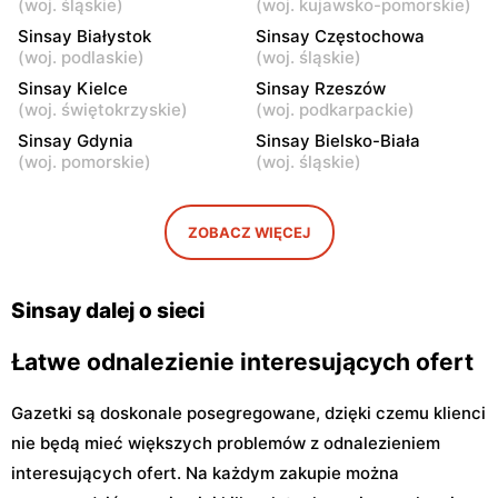
(
woj. śląskie
)
(
woj. kujawsko-pomorskie
)
Żyrardów, ul. Kilińskiego 9
Żyrardów, ul. Lniarska 4
Sinsay Białystok
Sinsay Częstochowa
(
woj. podlaskie
)
(
woj. śląskie
)
Sinsay
Sinsay
Sinsay Kielce
Sinsay Rzeszów
Sochaczew, ul. Wójtówka
Sochaczew, ul.
(
woj. świętokrzyskie
)
(
woj. podkarpackie
)
2B
Warszawska 119
Sinsay Gdynia
Sinsay Bielsko-Biała
Sinsay
Sinsay
(
woj. pomorskie
)
(
woj. śląskie
)
Wyszków, ul. Gen. Józefa
Płońsk, ul. Żołnierzy
Sowińskiego 62
Wyklętych 12
ZOBACZ WIĘCEJ
Sinsay
Sinsay
Ciechanów, ul.
Sokołów Podlaski, ul.
Władysławowo 68
Węgrowska 1C
Sinsay dalej o sieci
Łatwe odnalezienie interesujących ofert
Gazetki są doskonale posegregowane, dzięki czemu klienci
nie będą mieć większych problemów z odnalezieniem
interesujących ofert. Na każdym zakupie można