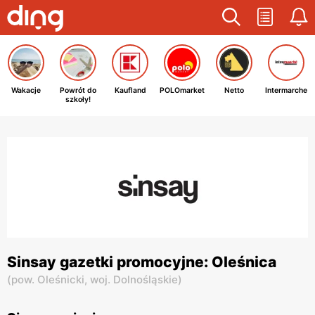
Wakacje
Powrót do
Kaufland
POLOmarket
Netto
Intermarche
szkoły!
Sinsay gazetki promocyjne: Oleśnica
(
pow. Oleśnicki,
woj. Dolnośląskie
)