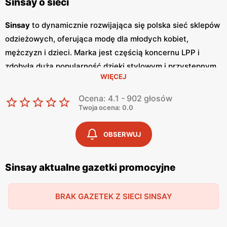
Sinsay o sieci
Sinsay
to dynamicznie rozwijająca się polska sieć sklepów
odzieżowych, oferująca modę dla młodych kobiet,
mężczyzn i dzieci. Marka jest częścią koncernu LPP i
zdobyła dużą popularność dzięki stylowym i przystępnym
WIĘCEJ
cenowo kolekcjom.
Sinsay
przyciąga klientów
nowoczesnym wzornictwem, różnorodnością asortymentu
Ocena: 4.1 - 902 głosów
oraz regularnymi
promocjami
.
Sinsay
regularnie wydaje
Twoja ocena: 0.0
gazetki promocyjne
, które pojawiają się co miesiąc. W
gazetkach
tych klienci mogą znaleźć najnowsze kolekcje
OBSERWUJ
oraz liczne
promocje
i
niskie ceny
, co pozwala na zakup
modnych ubrań bez nadwyrężania budżetu. Dzięki temu,
Sinsay aktualne gazetki promocyjne
marka jest szczególnie popularna wśród młodzieży, która
poszukuje modnych i stylowych ubrań w atrakcyjnych
BRAK GAZETEK Z SIECI SINSAY
cenach. Oferta
Sinsay
obejmuje szeroki wybór odzieży
casualowej, eleganckiej, sportowej oraz akcesoriów, co