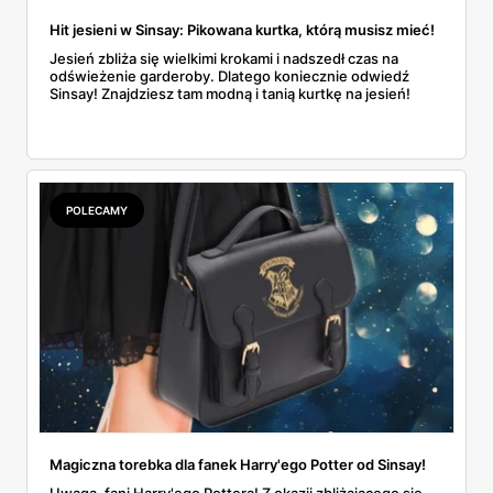
Hit jesieni w Sinsay: Pikowana kurtka, którą musisz mieć!
Jesień zbliża się wielkimi krokami i nadszedł czas na
odświeżenie garderoby. Dlatego koniecznie odwiedź
Sinsay! Znajdziesz tam modną i tanią kurtkę na jesień!
POLECAMY
Magiczna torebka dla fanek Harry'ego Potter od Sinsay!
Uwaga, fani Harry'ego Pottera! Z okazji zbliżającego się