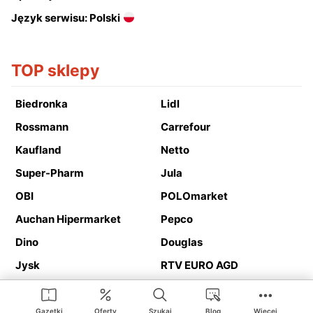
Język serwisu: Polski
TOP sklepy
Biedronka
Lidl
Rossmann
Carrefour
Kaufland
Netto
Super-Pharm
Jula
OBI
POLOmarket
Auchan Hipermarket
Pepco
Dino
Douglas
Jysk
RTV EURO AGD
Action
Media Expert
Deichmann
Media Markt
Gazetki
Oferty
Szukaj
Blog
Więcej