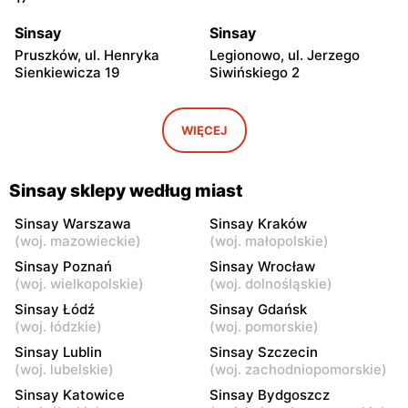
Sinsay
Sinsay
Pruszków, ul. Henryka
Legionowo, ul. Jerzego
Sienkiewicza 19
Siwińskiego 2
Sinsay
Sinsay
Wołomin, ul. Geodetów 2
Otwock, ul. Płk. Ryszarda
WIĘCEJ
Kuklińskiego 1
Sinsay
Sinsay
Sinsay sklepy według miast
Otwock, ul. Karczewska 6
Podkowa Leśna, ul. Gołębia
26
Sinsay Warszawa
Sinsay Kraków
(
woj. mazowieckie
)
(
woj. małopolskie
)
Sinsay
Sinsay
Sinsay Poznań
Sinsay Wrocław
Łubna, ul. Łubna 69
Nowy Dwór Mazowiecki, ul.
(
woj. wielkopolskie
)
(
woj. dolnośląskie
)
Wojska Polskiego 20
Sinsay Łódź
Sinsay Gdańsk
(
woj. łódzkie
)
(
woj. pomorskie
)
Sinsay
Sinsay
Sinsay Lublin
Sinsay Szczecin
Grodzisk Mazowiecki, ul.
Mińsk Mazowiecki, ul.
(
woj. lubelskie
)
(
woj. zachodniopomorskie
)
Rzemieślnicza 22
Konstytucji 3 Maja 5
Sinsay Katowice
Sinsay Bydgoszcz
Sinsay
Sinsay