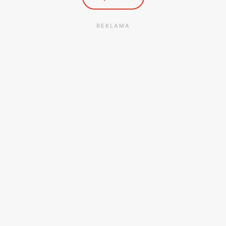
dostosowanymi do ich indywidualnych potrzeb i gustów.
REKLAMA