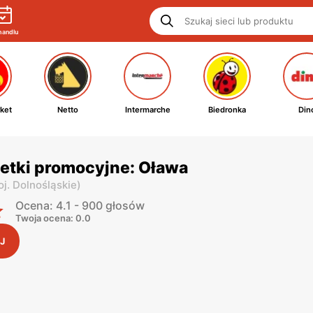
handlu
ket
Netto
Intermarche
Biedronka
Din
etki promocyjne: Oława
j. Dolnośląskie
)
Ocena: 4.1 - 900 głosów
Twoja ocena: 0.0
J