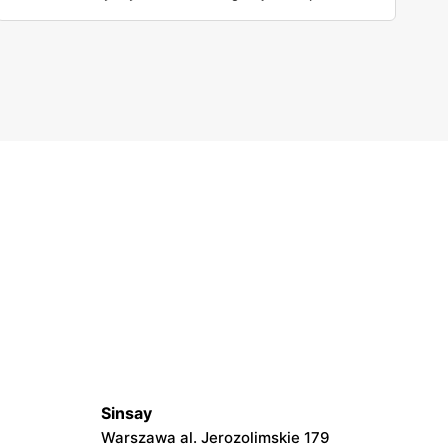
Szczegóły na temat tej sprawy znajdziesz w naszym
artykule. Przeczytaj koniecznie.
Sinsay
Warszawa al. Jerozolimskie 179