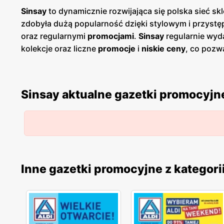
Sinsay
to dynamicznie rozwijająca się polska sieć sk
zdobyła dużą popularność dzięki stylowym i przys
oraz regularnymi
promocjami
.
Sinsay
regularnie wyd
kolekcje oraz liczne
promocje
i
niskie ceny
, co pozw
młodzieży, która poszukuje modnych i stylowych ub
oraz akcesoriów, co sprawia, że każdy klient znajdz
Wysoka jakość materiałów oraz staranność wykonan
Sinsay aktualne gazetki promocyjn
promocyjnym
,
Sinsay
zdobył lojalność szerokiego gr
dynamicznie, otwierając nowe sklepy w całej Polsce o
aktualnych
gazetek
, zakupy online oraz korzystanie
jednym z liderów na rynku odzieżowym w Polsce. Dz
dostosowanymi do ich indywidualnych potrzeb i gus
Inne gazetki promocyjne z kategori