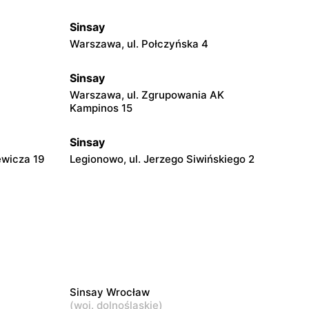
Sinsay
Warszawa, ul. Połczyńska 4
Sinsay
Warszawa, ul. Zgrupowania AK
Kampinos 15
Sinsay
ewicza 19
Legionowo, ul. Jerzego Siwińskiego 2
Sinsay
Podkowa Leśna, ul. Gołębia 26
Sinsay
mieślnicza
Mińsk Mazowiecki, ul. Konstytucji 3 Maja
5
Sinsay Wrocław
(
woj. dolnośląskie
)
Sinsay