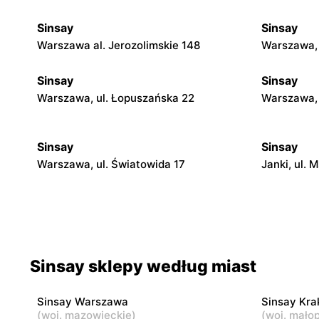
Sinsay
Sinsay
Warszawa al. Jerozolimskie 148
Warszawa, 
Sinsay
Sinsay
Warszawa, ul. Łopuszańska 22
Warszawa, 
Sinsay
Sinsay
Warszawa, ul. Światowida 17
Janki, ul.
Sinsay
Sinsay
Wołomin, ul. Geodetów 2
Otwock, ul.
Sinsay
Sinsay
Sinsay sklepy według miast
Łubna, ul. Łubna 69
Nowy Dwór 
Polskiego 
Sinsay Warszawa
Sinsay Kr
(
woj. mazowieckie
)
(
woj. małop
Sinsay
Sinsay