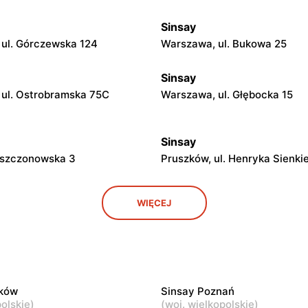
Sinsay
ul. Górczewska 124
Warszawa, ul. Bukowa 25
Sinsay
ul. Ostrobramska 75C
Warszawa, ul. Głębocka 15
Sinsay
 Mszczonowska 3
Pruszków, ul. Henryka Sienki
Sinsay
WIĘCEJ
 Płk. Ryszarda Kuklińskiego 1
Otwock, ul. Karczewska 6
Sinsay
Mazowiecki, ul. Wojska
Grodzisk Mazowiecki, ul. Rze
20
22
aków
Sinsay Poznań
olskie
)
(
woj. wielkopolskie
)
Sinsay