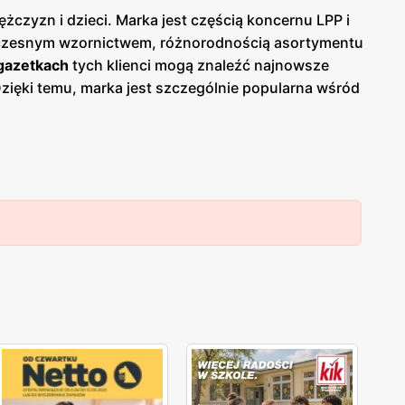
żczyzn i dzieci. Marka jest częścią koncernu LPP i
czesnym wzornictwem, różnorodnością asortymentu
gazetkach
tych klienci mogą znaleźć najnowsze
ięki temu, marka jest szczególnie popularna wśród
 wybór odzieży casualowej, eleganckiej, sportowej
 zarówno klasyczne, jak i najnowsze trendy modowe.
ki licznym
promocjom
i regularnym
gazetkom
 bogaty wybór modnych ubrań. Marka rozwija się
plikacja mobilna umożliwiają łatwe przeglądanie
 przystępne ceny i wysoką jakość, co czyni ją
cieszyć się modnymi i stylowymi ubraniami,