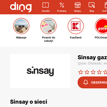
Gazetki
Produkty
Sklepy
Blog
Dni 
Wakacje
Powrót do
Kaufland
POLOmar
szkoły!
Sinsay gaz
(
pow. Oławski,
wo
OBSERWU
Sinsay o sieci