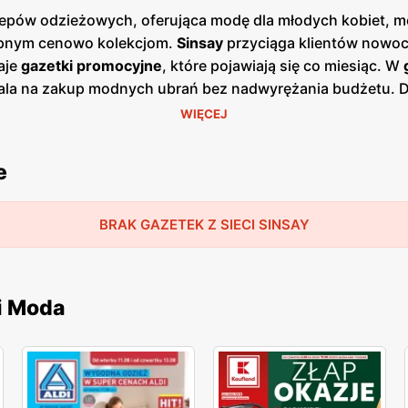
lepów odzieżowych, oferująca modę dla młodych kobiet, mę
tępnym cenowo kolekcjom.
Sinsay
przyciąga klientów nowo
aje
gazetki promocyjne
, które pojawiają się co miesiąc. W
ala na zakup modnych ubrań bez nadwyrężania budżetu. Dz
rań w atrakcyjnych cenach. Oferta
Sinsay
obejmuje szeroki
WIĘCEJ
ie coś dla siebie. Marka stawia na różnorodność, oferując
ia to cechy charakterystyczne dla produktów
Sinsay
. Dzię
e
ona klientów, którzy doceniają atrakcyjne
niskie ceny
oraz
raz rozwijając sprzedaż online. Strona internetowa oraz a
 z ekskluzywnych ofert.
BRAK GAZETEK Z SIECI SINSAY
Sinsay
to marka, która łączy modę,
ięki regularnym
promocjom
i
niskim cenom
, klienci mogą 
tów.
i Moda