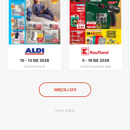
10
-
13 SIE 2026
5
-
19 SIE 2026
GAZETKA ALDI
GAZETKA KAUFLAND
WIĘCEJ (21)
REKLAMA