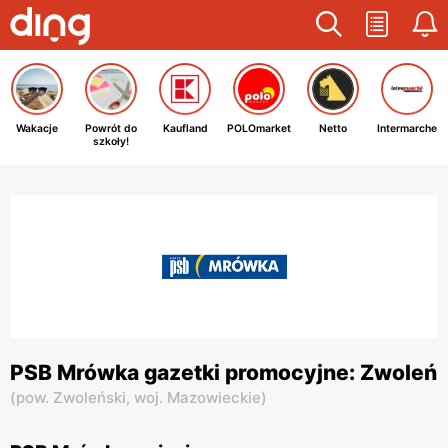
Wakacje
Powrót do
Kaufland
POLOmarket
Netto
Intermarche
szkoły!
PSB Mrówka gazetki promocyjne: Zwoleń
(
pow. Zwoleński,
woj. Mazowieckie
)