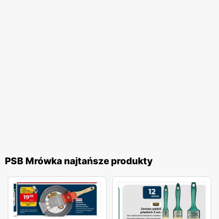
Mrówce
, możesz liczyć na profesjonalną pomoc ze strony
doskonale wykwalifikowanych pracowników, którzy
doradzą Ci w trapiących Cię kwestiach oraz zaproponują
najlepsze rozwiązanie.
Oferta sklepu Mrówka
Oferta sklepu Mrówka
stoi na bardzo wysokim poziomie.
Wśród wielu dostępnych artykułów, dostać można między
innymi drzwi zewnętrzne mrówka oraz wysokiej jakości
panele podłogowe mrówka. Ogromną zaletą sklepu są
niskie ceny, które współgrają z dobrą jakością.
Doskonałym przykładem na to, że niski koszt idzie w parze
PSB Mrówka najtańsze produkty
z wysoką jakością produktu, jest kostka brukowa cena
za m2
Mrówka
.
Promocje