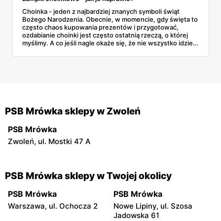
Choinka - jeden z najbardziej znanych symboli świąt
Bożego Narodzenia. Obecnie, w momencie, gdy święta to
często chaos kupowania prezentów i przygotować,
ozdabianie choinki jest często ostatnią rzeczą, o której
myślimy. A co jeśli nagle okaże się, że nie wszystko idzie
tak, jak zaplanowaliśmy? Co jeśli nasze lampki choinkowe
nie świecą, a nie mamy już możliwości kupić innych?
PSB Mrówka sklepy w Zwoleń
PSB Mrówka
Zwoleń, ul. Mostki 47 A
PSB Mrówka sklepy w Twojej okolicy
PSB Mrówka
PSB Mrówka
Warszawa, ul. Ochocza 2
Nowe Lipiny, ul. Szosa
Jadowska 61