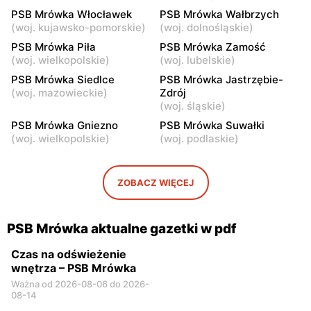
Jerzego Popiełuszki 1
PSB Mrówka Włocławek
PSB Mrówka Wałbrzych
(
woj. kujawsko-pomorskie
)
(
woj. dolnośląskie
)
PSB Mrówka
PSB Mrówka
PSB Mrówka Piła
PSB Mrówka Zamość
Rawa Mazowiecka, ul.
Ciechanów, ul. Niechodzka
(
woj. wielkopolskie
)
(
woj. lubelskie
)
Katowicka 22
5
PSB Mrówka Siedlce
PSB Mrówka Jastrzębie-
PSB Mrówka
(
woj. mazowieckie
)
PSB Mrówka
Zdrój
(
woj. śląskie
)
Łowicz, ul. Uchanka 1/3
Różan, ul. Warszawska 66
PSB Mrówka Gniezno
PSB Mrówka Suwałki
PSB Mrówka
PSB Mrówka
(
woj. wielkopolskie
)
(
woj. podlaskie
)
Łyszkowice, ul. Bartosza
Zduny, ul. Zduny 1 A
Głowackiego 28 A
ZOBACZ WIĘCEJ
PSB Mrówka
PSB Mrówka
Kozienice, ul. Przemysłowa
Siedlce, ul. Warszawska
68
133
PSB Mrówka aktualne gazetki w pdf
Czas na odświeżenie
wnętrza – PSB Mrówka
Ważna od 2026-08-06 do 2026-
08-14