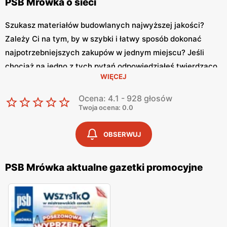
PSB Mrówka o sieci
Szukasz materiałów budowlanych najwyższej jakości?
Zależy Ci na tym, by w szybki i łatwy sposób dokonać
najpotrzebniejszych zakupów w jednym miejscu? Jeśli
chociaż na jedno z tych pytań odpowiedziałeś twierdząco,
WIĘCEJ
mamy dla Ciebie doskonałą wiadomość. Idealnym
prezentem dla Ciebie może okazać się sklep mrówka, który
Ocena: 4.1 - 928 głosów
oferuje swoim klientom artykuły domowe oraz produkty
Twoja ocena: 0.0
budowlane stworzone z myślą o wymagających
konsumentach, którzy doskonale wiedzą czego chcą.
OBSERWUJ
Sklep Mrówka – co warto o nim wiedzieć
PSB Mrówka aktualne gazetki promocyjne
Mrówka PSB
to nic innego jak sklep budowlany mający w
swojej ofercie akcesoria oraz sprzęty z kategorii dom i
ogród. Mrówka to wyjątkowy sklep samoobsługowy, który
na rynku jest już od ponad osiemnastu lat. Dzięki