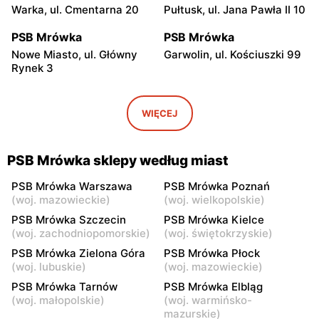
Warka, ul. Cmentarna 20
Pułtusk, ul. Jana Pawła II 10
PSB Mrówka
PSB Mrówka
Nowe Miasto, ul. Główny
Garwolin, ul. Kościuszki 99
Rynek 3
PSB Mrówka
PSB Mrówka
Gwizdały, ul. Łochowska 18
Rząśnik, ul. Wyszkowska 11
WIĘCEJ
A
PSB Mrówka
PSB Mrówka
PSB Mrówka sklepy według miast
Strachówko, ul. Pułtuska 58
Białobrzegi, ul. Kościelna 91
D
PSB Mrówka Warszawa
PSB Mrówka Poznań
(
woj. mazowieckie
)
(
woj. wielkopolskie
)
PSB Mrówka
PSB Mrówka
PSB Mrówka Szczecin
PSB Mrówka Kielce
Sadowne, ul. Łochowska 1
Maków Mazowiecki, ul.
(
woj. zachodniopomorskie
)
(
woj. świętokrzyskie
)
A
Duńskiego Czerwonego
PSB Mrówka Zielona Góra
PSB Mrówka Płock
Krzyża 34/
(
woj. lubuskie
)
(
woj. mazowieckie
)
PSB Mrówka
PSB Mrówka
PSB Mrówka Tarnów
PSB Mrówka Elbląg
(
woj. małopolskie
)
(
woj. warmińsko-
Węgrów, ul.
Długosiodło, ul. Ostrołęcka
mazurskie
)
Błogosławionego Ks.
10