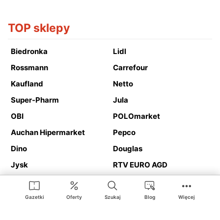
TOP sklepy
Biedronka
Lidl
Rossmann
Carrefour
Kaufland
Netto
Super-Pharm
Jula
OBI
POLOmarket
Auchan Hipermarket
Pepco
Dino
Douglas
Jysk
RTV EURO AGD
Action
Media Expert
Deichmann
Media Markt
Gazetki
Oferty
Szukaj
Blog
Więcej