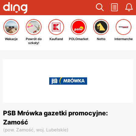
Wakacje
Powrót do
Kaufland
POLOmarket
Netto
Intermarche
szkoły!
PSB Mrówka gazetki promocyjne:
Zamość
(
pow. Zamość,
woj. Lubelskie
)