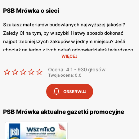
PSB Mrówka o sieci
Szukasz materiałów budowlanych najwyższej jakości?
Zależy Ci na tym, by w szybki i łatwy sposób dokonać
najpotrzebniejszych zakupów w jednym miejscu? Jeśli
chociaż na jedno z tych pytań odpowiedziałeś twierdząco,
WIĘCEJ
mamy dla Ciebie doskonałą wiadomość. Idealnym
prezentem dla Ciebie może okazać się sklep mrówka, który
Ocena: 4.1 - 930 głosów
oferuje swoim klientom artykuły domowe oraz produkty
Twoja ocena: 0.0
budowlane stworzone z myślą o wymagających
konsumentach, którzy doskonale wiedzą czego chcą.
OBSERWUJ
Sklep Mrówka – co warto o nim wiedzieć
PSB Mrówka aktualne gazetki promocyjne
Mrówka PSB
to nic innego jak sklep budowlany mający w
swojej ofercie akcesoria oraz sprzęty z kategorii dom i
ogród. Mrówka to wyjątkowy sklep samoobsługowy, który