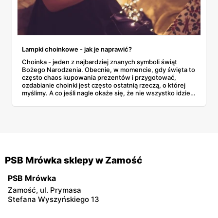
Lampki choinkowe - jak je naprawić?
Choinka - jeden z najbardziej znanych symboli świąt
Bożego Narodzenia. Obecnie, w momencie, gdy święta to
często chaos kupowania prezentów i przygotować,
ozdabianie choinki jest często ostatnią rzeczą, o której
myślimy. A co jeśli nagle okaże się, że nie wszystko idzie
tak, jak zaplanowaliśmy? Co jeśli nasze lampki choinkowe
nie świecą, a nie mamy już możliwości kupić innych?
PSB Mrówka sklepy w Zamość
PSB Mrówka
Zamość, ul. Prymasa
Stefana Wyszyńskiego 13