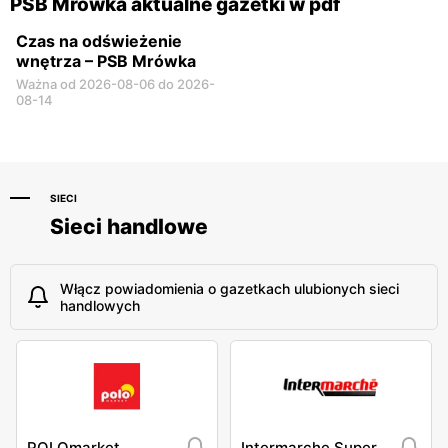
PSB Mrówka aktualne gazetki w pdf
Czas na odświeżenie
wnętrza – PSB Mrówka
Ważna od 2026-08-06 do 2026-
08-14
SIECI
Sieci handlowe
Włącz powiadomienia o gazetkach ulubionych sieci
handlowych
POLOmarket
Intermarche Super