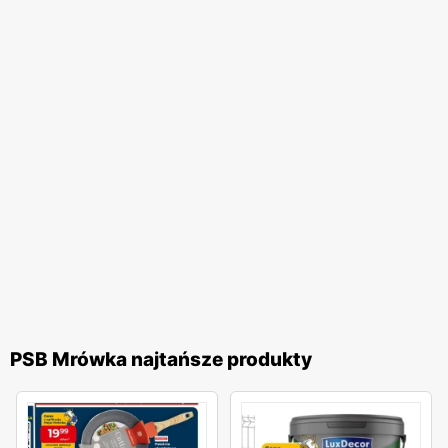
dostępne w
sklepie Mrówka
. Decydując się na zakupy w
Mrówce
, możesz liczyć na profesjonalną pomoc ze strony
doskonale wykwalifikowanych pracowników, którzy
doradzą Ci w trapiących Cię kwestiach oraz zaproponują
najlepsze rozwiązanie.
Oferta sklepu Mrówka
Oferta sklepu Mrówka
stoi na bardzo wysokim poziomie.
Wśród wielu dostępnych artykułów, dostać można między
innymi drzwi zewnętrzne mrówka oraz wysokiej jakości
panele podłogowe mrówka. Ogromną zaletą sklepu są
niskie ceny, które współgrają z dobrą jakością.
Doskonałym przykładem na to, że niski koszt idzie w parze
PSB Mrówka najtańsze produkty
z wysoką jakością produktu, jest kostka brukowa cena
za m2
Mrówka
.