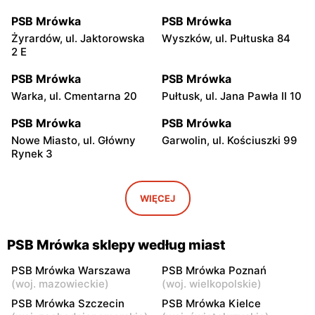
PSB Mrówka
PSB Mrówka
Żyrardów, ul. Jaktorowska
Wyszków, ul. Pułtuska 84
2 E
PSB Mrówka
PSB Mrówka
Warka, ul. Cmentarna 20
Pułtusk, ul. Jana Pawła II 10
PSB Mrówka
PSB Mrówka
Nowe Miasto, ul. Główny
Garwolin, ul. Kościuszki 99
Rynek 3
PSB Mrówka
PSB Mrówka
Gwizdały, ul. Łochowska 18
Rząśnik, ul. Wyszkowska 11
WIĘCEJ
A
PSB Mrówka
PSB Mrówka
PSB Mrówka sklepy według miast
Strachówko, ul. Pułtuska 58
Białobrzegi, ul. Kościelna 91
D
PSB Mrówka Warszawa
PSB Mrówka Poznań
(
woj. mazowieckie
)
(
woj. wielkopolskie
)
PSB Mrówka
PSB Mrówka
PSB Mrówka Szczecin
PSB Mrówka Kielce
Sadowne, ul. Łochowska 1
Maków Mazowiecki, ul.