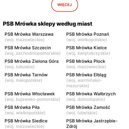
Gwizdały, ul. Łochowska 18
Rząśnik, ul. Wyszkowska 11
WIĘCEJ
A
PSB Mrówka
PSB Mrówka
PSB Mrówka sklepy według miast
Strachówko, ul. Pułtuska 58
Białobrzegi, ul. Kościelna 91
D
PSB Mrówka Warszawa
PSB Mrówka Poznań
(
woj. mazowieckie
)
(
woj. wielkopolskie
)
PSB Mrówka
PSB Mrówka
PSB Mrówka Szczecin
PSB Mrówka Kielce
Sadowne, ul. Łochowska 1
Maków Mazowiecki, ul.
(
woj. zachodniopomorskie
)
(
woj. świętokrzyskie
)
A
Duńskiego Czerwonego
PSB Mrówka Zielona Góra
PSB Mrówka Płock
Krzyża 34/
(
woj. lubuskie
)
(
woj. mazowieckie
)
PSB Mrówka
PSB Mrówka
PSB Mrówka Tarnów
PSB Mrówka Elbląg
(
woj. małopolskie
)
(
woj. warmińsko-
Węgrów, ul.
Długosiodło, ul. Ostrołęcka
mazurskie
)
Błogosławionego Ks.
10
Jerzego Popiełuszki 1
PSB Mrówka Włocławek
PSB Mrówka Wałbrzych
(
woj. kujawsko-pomorskie
)
(
woj. dolnośląskie
)
PSB Mrówka
PSB Mrówka
PSB Mrówka Piła
PSB Mrówka Zamość
Rawa Mazowiecka, ul.
Ciechanów, ul. Niechodzka
(
woj. wielkopolskie
)
(
woj. lubelskie
)
Katowicka 22
5
PSB Mrówka Siedlce
PSB Mrówka Jastrzębie-
PSB Mrówka
(
woj. mazowieckie
)
PSB Mrówka
Zdrój