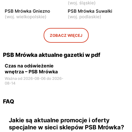
(
woj. śląskie
)
Łowicz, ul. Uchanka 1/3
Różan, ul. Warszawska 66
PSB Mrówka Gniezno
PSB Mrówka Suwałki
PSB Mrówka
PSB Mrówka
(
woj. wielkopolskie
)
(
woj. podlaskie
)
Łyszkowice, ul. Bartosza
Zduny, ul. Zduny 1 A
Głowackiego 28 A
ZOBACZ WIĘCEJ
PSB Mrówka
PSB Mrówka
Kozienice, ul. Przemysłowa
Siedlce, ul. Warszawska
68
133
PSB Mrówka aktualne gazetki w pdf
Czas na odświeżenie
wnętrza – PSB Mrówka
Ważna od 2026-08-06 do 2026-
08-14
FAQ
Jakie są aktualne promocje i oferty
specjalne w sieci sklepów PSB Mrówka?