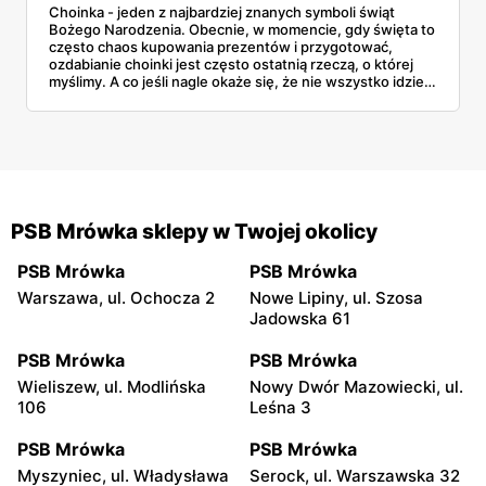
Choinka - jeden z najbardziej znanych symboli świąt
Bożego Narodzenia. Obecnie, w momencie, gdy święta to
często chaos kupowania prezentów i przygotować,
ozdabianie choinki jest często ostatnią rzeczą, o której
myślimy. A co jeśli nagle okaże się, że nie wszystko idzie
tak, jak zaplanowaliśmy? Co jeśli nasze lampki choinkowe
nie świecą, a nie mamy już możliwości kupić innych?
PSB Mrówka sklepy w Twojej okolicy
PSB Mrówka
PSB Mrówka
Warszawa, ul. Ochocza 2
Nowe Lipiny, ul. Szosa
Jadowska 61
PSB Mrówka
PSB Mrówka
Wieliszew, ul. Modlińska
Nowy Dwór Mazowiecki, ul.
106
Leśna 3
PSB Mrówka
PSB Mrówka
Myszyniec, ul. Władysława
Serock, ul. Warszawska 32