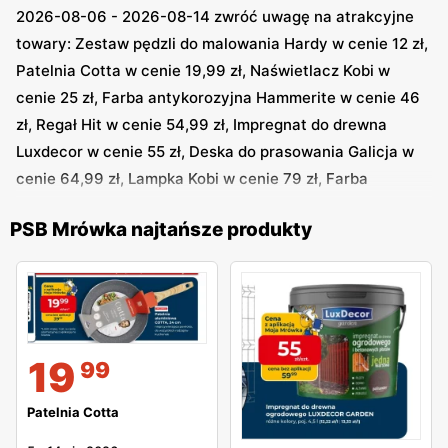
Promocje
2026-08-06 - 2026-08-14 zwróć uwagę na atrakcyjne
towary: Zestaw pędzli do malowania Hardy w cenie 12 zł,
Mrówka
to supermarket budowlany, który jest w stanie
Patelnia Cotta w cenie 19,99 zł, Naświetlacz Kobi w
zaoferować Ci konkurencyjne ceny oraz często
cenie 25 zł, Farba antykorozyjna Hammerite w cenie 46
pojawiające się promocje. Jeśli zależy Ci na tym, by
zł, Regał Hit w cenie 54,99 zł, Impregnat do drewna
zaoszczędzić nieco pieniędzy, ale nie odmawiać sobie
Luxdecor w cenie 55 zł, Deska do prasowania Galicja w
przyjemności płynącej z kupowania dobrych jakościowo
cenie 64,99 zł, Lampka Kobi w cenie 79 zł, Farba
artykułów, dobrym pomysłem dla Ciebie może okazać się
lateksowa Beckers w cenie 149 zł, Kompresor bezolejowy
gazetka promocyjna.
Gazetka
to zbiór najlepszym
PSB Mrówka najtańsze produkty
Hit w cenie 233 zł i inne
promocji oraz okazji, które obowiązują aktualnie w
Mrówce
. Dzięki temu, że gazetka jest na bieżąco
aktualizowana, niemal każdy jest w stanie znaleźć coś
dla siebie. Korzystając z licznych promocji oraz okazji,
możesz zdobyć potrzebne Ci produkty w jeszcze lepszej
19
99
cenie.
Patelnia Cotta
Gdzie znajdziesz sklepy Mrówka?