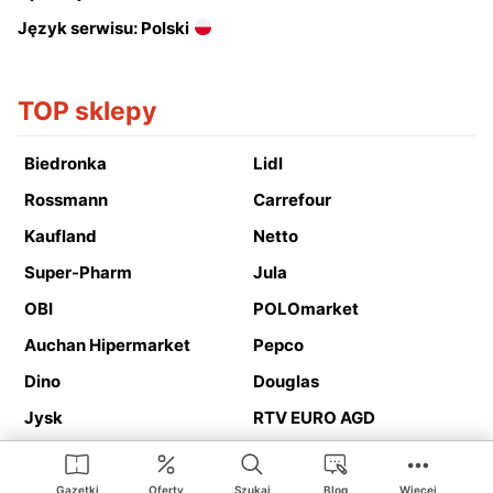
Język serwisu: Polski
TOP sklepy
Biedronka
Lidl
Rossmann
Carrefour
Kaufland
Netto
Super-Pharm
Jula
OBI
POLOmarket
Auchan Hipermarket
Pepco
Dino
Douglas
Jysk
RTV EURO AGD
Action
Media Expert
Deichmann
Media Markt
Gazetki
Oferty
Szukaj
Blog
Więcej