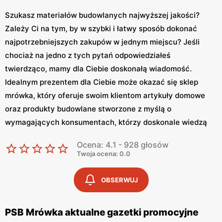
Szukasz materiałów budowlanych najwyższej jakości?
Zależy Ci na tym, by w szybki i łatwy sposób dokonać
najpotrzebniejszych zakupów w jednym miejscu? Jeśli
chociaż na jedno z tych pytań odpowiedziałeś
twierdząco, mamy dla Ciebie doskonałą wiadomość.
Idealnym prezentem dla Ciebie może okazać się sklep
mrówka, który oferuje swoim klientom artykuły domowe
oraz produkty budowlane stworzone z myślą o
wymagających konsumentach, którzy doskonale wiedzą
czego chcą.
Ocena: 4.1 - 928 głosów
Twoja ocena: 0.0
Sklep Mrówka – co warto o nim wiedzieć
OBSERWUJ
Mrówka PSB
to nic innego jak sklep budowlany mający w
swojej ofercie akcesoria oraz sprzęty z kategorii dom i
ogród. Mrówka to wyjątkowy sklep samoobsługowy, który
PSB Mrówka aktualne gazetki promocyjne
na rynku jest już od ponad osiemnastu lat. Dzięki