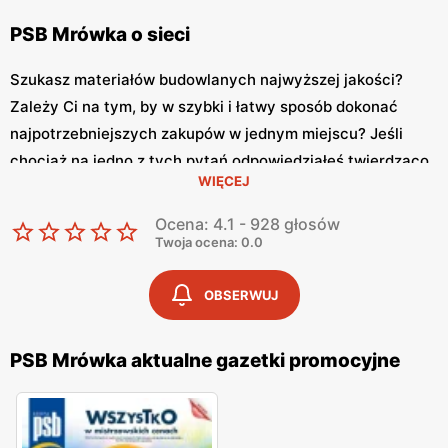
PSB Mrówka o sieci
Szukasz materiałów budowlanych najwyższej jakości?
Zależy Ci na tym, by w szybki i łatwy sposób dokonać
najpotrzebniejszych zakupów w jednym miejscu? Jeśli
chociaż na jedno z tych pytań odpowiedziałeś twierdząco,
WIĘCEJ
mamy dla Ciebie doskonałą wiadomość. Idealnym
prezentem dla Ciebie może okazać się sklep mrówka, który
Ocena: 4.1 - 928 głosów
oferuje swoim klientom artykuły domowe oraz produkty
Twoja ocena: 0.0
budowlane stworzone z myślą o wymagających
konsumentach, którzy doskonale wiedzą czego chcą.
OBSERWUJ
Sklep Mrówka – co warto o nim wiedzieć
PSB Mrówka aktualne gazetki promocyjne
Mrówka PSB
to nic innego jak sklep budowlany mający w
swojej ofercie akcesoria oraz sprzęty z kategorii dom i
ogród. Mrówka to wyjątkowy sklep samoobsługowy, który