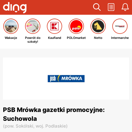
Wakacje
Powrót do
Kaufland
POLOmarket
Netto
Intermarche
szkoły!
PSB Mrówka gazetki promocyjne:
Suchowola
(
pow. Sokólski,
woj. Podlaskie
)