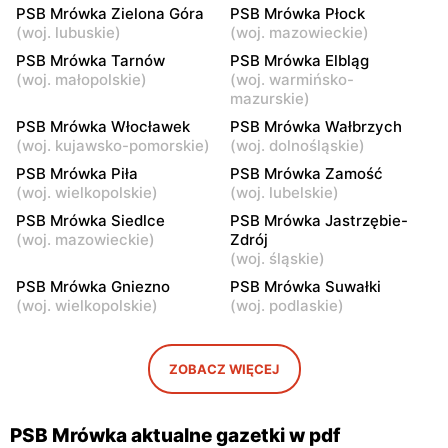
PSB Mrówka Zielona Góra
PSB Mrówka Płock
Krzyża 34/
(
woj. lubuskie
)
(
woj. mazowieckie
)
PSB Mrówka
PSB Mrówka
PSB Mrówka Tarnów
PSB Mrówka Elbląg
(
woj. małopolskie
)
(
woj. warmińsko-
Węgrów, ul.
Długosiodło, ul. Ostrołęcka
mazurskie
)
Błogosławionego Ks.
10
Jerzego Popiełuszki 1
PSB Mrówka Włocławek
PSB Mrówka Wałbrzych
(
woj. kujawsko-pomorskie
)
(
woj. dolnośląskie
)
PSB Mrówka
PSB Mrówka
PSB Mrówka Piła
PSB Mrówka Zamość
Rawa Mazowiecka, ul.
Ciechanów, ul. Niechodzka
(
woj. wielkopolskie
)
(
woj. lubelskie
)
Katowicka 22
5
PSB Mrówka Siedlce
PSB Mrówka Jastrzębie-
PSB Mrówka
(
woj. mazowieckie
)
PSB Mrówka
Zdrój
(
woj. śląskie
)
Łowicz, ul. Uchanka 1/3
Różan, ul. Warszawska 66
PSB Mrówka Gniezno
PSB Mrówka Suwałki
PSB Mrówka
PSB Mrówka
(
woj. wielkopolskie
)
(
woj. podlaskie
)
Łyszkowice, ul. Bartosza
Zduny, ul. Zduny 1 A
Głowackiego 28 A
ZOBACZ WIĘCEJ
PSB Mrówka
PSB Mrówka
Kozienice, ul. Przemysłowa
Siedlce, ul. Warszawska
68
133
PSB Mrówka aktualne gazetki w pdf