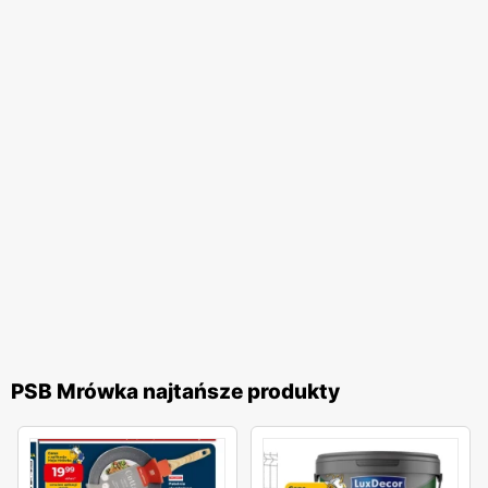
dostępne w
sklepie Mrówka
. Decydując się na zakupy w
Mrówce
, możesz liczyć na profesjonalną pomoc ze strony
doskonale wykwalifikowanych pracowników, którzy
doradzą Ci w trapiących Cię kwestiach oraz zaproponują
najlepsze rozwiązanie.
Oferta sklepu Mrówka
Oferta sklepu Mrówka
stoi na bardzo wysokim poziomie.
Wśród wielu dostępnych artykułów, dostać można między
innymi drzwi zewnętrzne mrówka oraz wysokiej jakości
panele podłogowe mrówka. Ogromną zaletą sklepu są
niskie ceny, które współgrają z dobrą jakością.
Doskonałym przykładem na to, że niski koszt idzie w parze
PSB Mrówka najtańsze produkty
z wysoką jakością produktu, jest kostka brukowa cena
za m2
Mrówka
.