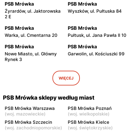
PSB Mrówka
PSB Mrówka
Żyrardów, ul. Jaktorowska
Wyszków, ul. Pułtuska 84
2 E
PSB Mrówka
PSB Mrówka
Warka, ul. Cmentarna 20
Pułtusk, ul. Jana Pawła II 10
PSB Mrówka
PSB Mrówka
Nowe Miasto, ul. Główny
Garwolin, ul. Kościuszki 99
Rynek 3
PSB Mrówka
PSB Mrówka
Gwizdały, ul. Łochowska 18
Rząśnik, ul. Wyszkowska 11
WIĘCEJ
A
PSB Mrówka
PSB Mrówka
PSB Mrówka sklepy według miast
Strachówko, ul. Pułtuska 58
Białobrzegi, ul. Kościelna 91
D
PSB Mrówka Warszawa
PSB Mrówka Poznań
(
woj. mazowieckie
)
(
woj. wielkopolskie
)
PSB Mrówka
PSB Mrówka
PSB Mrówka Szczecin
PSB Mrówka Kielce
Sadowne, ul. Łochowska 1
Maków Mazowiecki, ul.
(
woj. zachodniopomorskie
)
(
woj. świętokrzyskie
)
A
Duńskiego Czerwonego