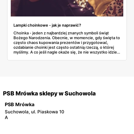
Lampki choinkowe - jak je naprawić?
Choinka - jeden z najbardziej znanych symboli świąt
Bożego Narodzenia. Obecnie, w momencie, gdy święta to
często chaos kupowania prezentów i przygotować,
ozdabianie choinki jest często ostatnią rzeczą, o której
myślimy. A co jeśli nagle okaże się, że nie wszystko idzie
tak, jak zaplanowaliśmy? Co jeśli nasze lampki choinkowe
nie świecą, a nie mamy już możliwości kupić innych?
PSB Mrówka sklepy w Suchowola
PSB Mrówka
Suchowola, ul. Piaskowa 10
A