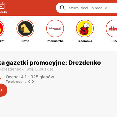
handlu
ket
Netto
Intermarche
Biedronka
Din
a gazetki promocyjne: Drezdenko
o-drezdenecki,
woj. Lubuskie
)
Ocena: 4.1 - 925 głosów
Twoja ocena: 0.0
J