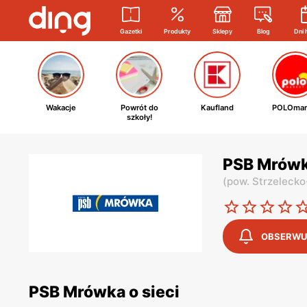
Gazetki
Produkty
Sklepy
Blog
Dni 
Wakacje
Powrót do
Kaufland
POLOmar
szkoły!
PSB Mrówk
(
pow. Strzeleck
OBSERWU
PSB Mrówka o sieci