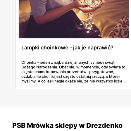
Lampki choinkowe - jak je naprawić?
Choinka - jeden z najbardziej znanych symboli świąt
Bożego Narodzenia. Obecnie, w momencie, gdy święta to
często chaos kupowania prezentów i przygotować,
ozdabianie choinki jest często ostatnią rzeczą, o której
myślimy. A co jeśli nagle okaże się, że nie wszystko idzie
tak, jak zaplanowaliśmy? Co jeśli nasze lampki choinkowe
nie świecą, a nie mamy już możliwości kupić innych?
PSB Mrówka sklepy w Drezdenko