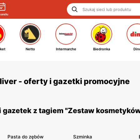
handlu
ket
Netto
Intermarche
Biedronka
Din
ver - oferty i gazetki promocyjne
 gazetek z tagiem "Zestaw kosmetyków
Pasta do zębów
Szminka