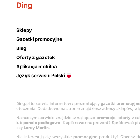
Ding
Sklepy
Gazetki promocyjne
Blog
Oferty z gazetek
Aplikacja mobilna
Język serwisu: Polski
Ding.pl to serwis internetowy prezentujący
gazetki promocyjn
otoczenia. Dodatkowo na stronie znajdziesz adresy sklepów, wię
Na naszym serwisie znajdziesz najlepsze
promocje
i
oferty
z ca
lub
panele podłogowe
. Kupić
rower
na prezent? Spróbować
pi
czy
Leroy Merlin
.
Nie interesują cię wszystkie
promocyjne
produkty? Chcesz do