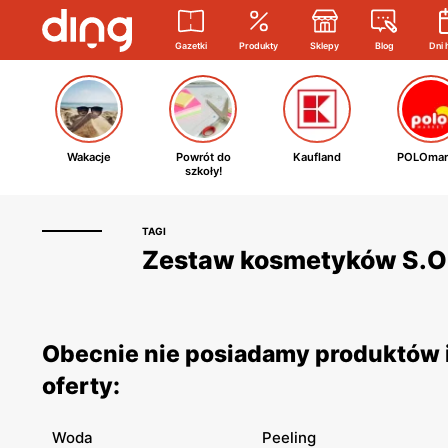
Gazetki
Produkty
Sklepy
Blog
Dni 
Wakacje
Powrót do
Kaufland
POLOmar
szkoły!
TAGI
Zestaw kosmetyków S.Oli
Obecnie nie posiadamy produktów i
oferty:
Woda
Peeling