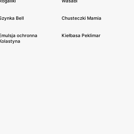
Rogaliki
Wasabi
Szynka Bell
Chusteczki Mamia
Emulsja ochronna
Kiełbasa Peklimar
Kolastyna