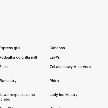
Express grill
Kabanos
Podpałka do grilla mill
Lay\'s
Zioła
Żel aloesowy Aloe Vera
Flamastry
Pióro
Kawa rozpuszczalna
Lody Ice Mastry
tchibo