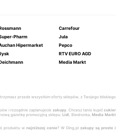
Rossmann
Carrefour
Super-Pharm
Jula
Auchan Hipermarket
Pepco
Jysk
RTV EURO AGD
Deichmann
Media Markt
 otrzymasz przede wszystkim oferty sklepów, z Twojego bliskiego
epów i rozsądnie zaplanujecie
zakupy
. Chcesz tanio kupić
cukier
z nową gazetkę promocyjną sklepu:
Lidl
, Biedronka,
Media Markt
oś produktu w
najniższej cenie
? W Ding.pl
zakupy są proste i