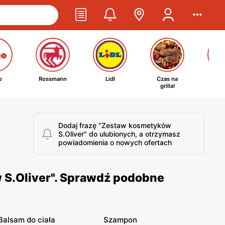
o
Rossmann
Lidl
Czas na
Ta
grilla!
kosm
Dodaj frazę "Zestaw kosmetyków
S.Oliver" do ulubionych, a otrzymasz
powiadomienia o nowych ofertach
 S.Oliver". Sprawdź podobne
Balsam do ciała
Szampon