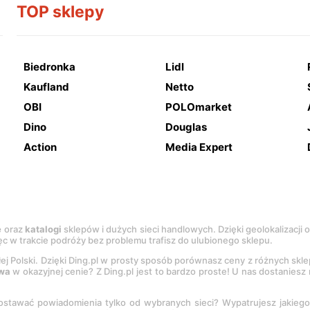
TOP sklepy
Biedronka
Lidl
Kaufland
Netto
OBI
POLOmarket
Dino
Douglas
Action
Media Expert
e
oraz
katalogi
sklepów i dużych sieci handlowych. Dzięki geolokalizacji
c w trakcie podróży bez problemu trafisz do ulubionego sklepu.
łej Polski. Dzięki Ding.pl w prosty sposób porównasz ceny z różnych skl
wa
w okazyjnej cenie? Z Ding.pl jest to bardzo proste! U nas dostanies
stawać powiadomienia tylko od wybranych sieci? Wypatrujesz jakieg