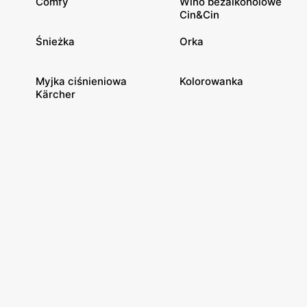
Comfy
Wino bezalkoholowe
Cin&Cin
Śnieżka
Orka
Myjka ciśnieniowa
Kolorowanka
Kärcher