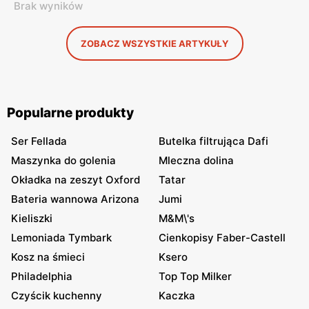
Brak wyników
ZOBACZ WSZYSTKIE ARTYKUŁY
Popularne produkty
Ser Fellada
Butelka filtrująca Dafi
Maszynka do golenia
Mleczna dolina
Okładka na zeszyt Oxford
Tatar
Bateria wannowa Arizona
Jumi
Kieliszki
M&M\'s
Lemoniada Tymbark
Cienkopisy Faber-Castell
Kosz na śmieci
Ksero
Philadelphia
Top Top Milker
Czyścik kuchenny
Kaczka