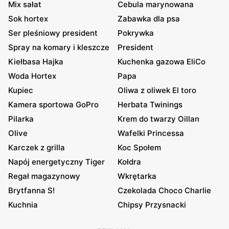
Mix sałat
Cebula marynowana
Sok hortex
Zabawka dla psa
Ser pleśniowy president
Pokrywka
Spray na komary i kleszcze
President
Kiełbasa Hajka
Kuchenka gazowa EliCo
Woda Hortex
Papa
Kupiec
Oliwa z oliwek El toro
Kamera sportowa GoPro
Herbata Twinings
Pilarka
Krem do twarzy Oillan
Olive
Wafelki Princessa
Karczek z grilla
Koc Społem
Napój energetyczny Tiger
Kołdra
Regał magazynowy
Wkrętarka
Brytfanna S!
Czekolada Choco Charlie
Kuchnia
Chipsy Przysnacki