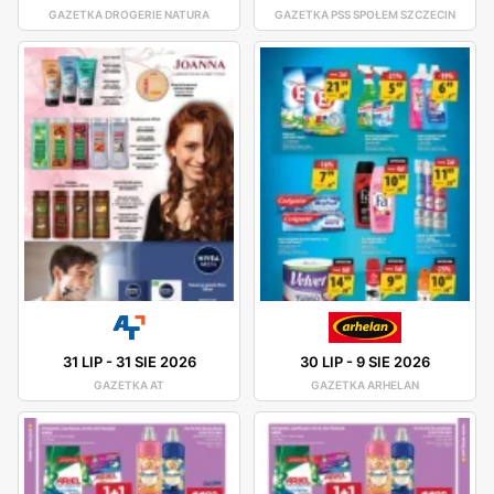
GAZETKA DROGERIE NATURA
GAZETKA PSS SPOŁEM SZCZECIN
31 LIP
-
31 SIE 2026
30 LIP
-
9 SIE 2026
GAZETKA AT
GAZETKA ARHELAN