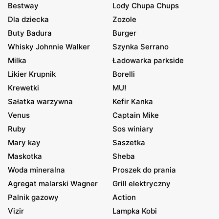
Bestway
Lody Chupa Chups
Dla dziecka
Zozole
Buty Badura
Burger
Whisky Johnnie Walker
Szynka Serrano
Milka
Ładowarka parkside
Likier Krupnik
Borelli
Krewetki
MU!
Sałatka warzywna
Kefir Kanka
Venus
Captain Mike
Ruby
Sos winiary
Mary kay
Saszetka
Maskotka
Sheba
Woda mineralna
Proszek do prania
Agregat malarski Wagner
Grill elektryczny
Palnik gazowy
Action
Vizir
Lampka Kobi