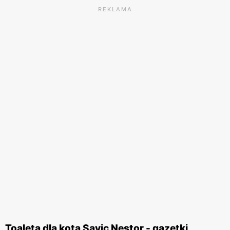
REKLAMA
Toaleta dla kota Savic Nestor - gazetki