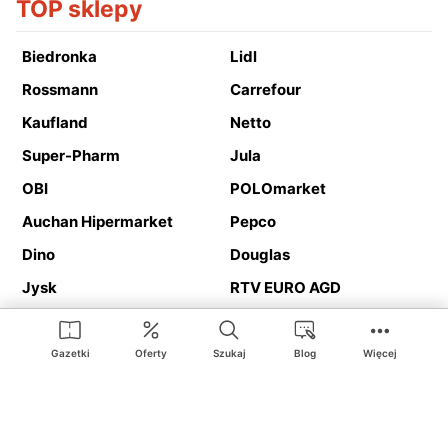
TOP sklepy
Biedronka
Lidl
Rossmann
Carrefour
Kaufland
Netto
Super-Pharm
Jula
OBI
POLOmarket
Auchan Hipermarket
Pepco
Dino
Douglas
Jysk
RTV EURO AGD
Action
Media Expert
Deichmann
Media Markt
Gazetki
Oferty
Szukaj
Blog
Więcej
Ding.pl to serwis internetowy prezentujący
gazetki promocyjne
oraz
katalogi
sklepów i dużych sieci handlowych. Dzięki
geolokalizacji otrzymasz przede wszystkim oferty sklepów, z