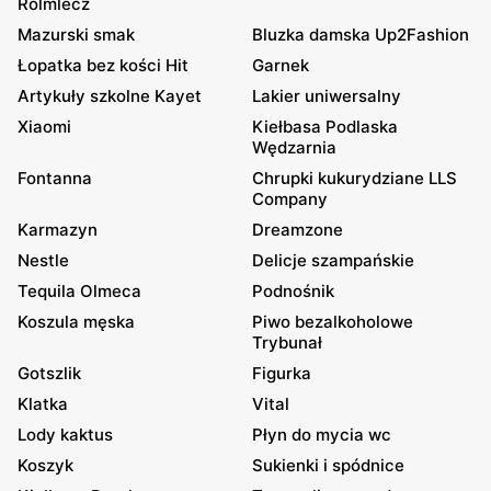
Rolmlecz
Mazurski smak
Bluzka damska Up2Fashion
Łopatka bez kości Hit
Garnek
Artykuły szkolne Kayet
Lakier uniwersalny
Xiaomi
Kiełbasa Podlaska
Wędzarnia
Fontanna
Chrupki kukurydziane LLS
Company
Karmazyn
Dreamzone
Nestle
Delicje szampańskie
Tequila Olmeca
Podnośnik
Koszula męska
Piwo bezalkoholowe
Trybunał
Gotszlik
Figurka
Klatka
Vital
Lody kaktus
Płyn do mycia wc
Koszyk
Sukienki i spódnice