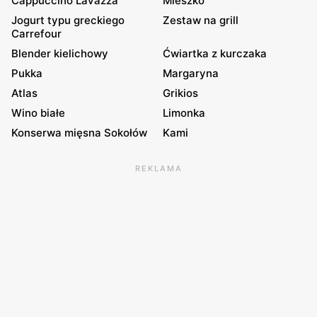
Cappuccino Lavazza
Mieszko
Jogurt typu greckiego
Zestaw na grill
Carrefour
Blender kielichowy
Ćwiartka z kurczaka
Pukka
Margaryna
Atlas
Grikios
Wino białe
Limonka
Konserwa mięsna Sokołów
Kami
REKLAMA