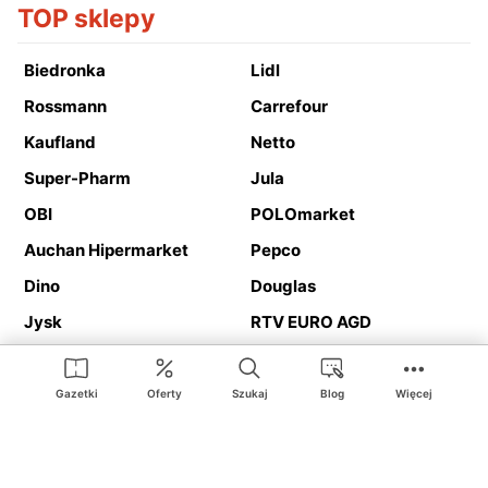
TOP sklepy
Biedronka
Lidl
Rossmann
Carrefour
Kaufland
Netto
Super-Pharm
Jula
OBI
POLOmarket
Auchan Hipermarket
Pepco
Dino
Douglas
Jysk
RTV EURO AGD
Action
Media Expert
Deichmann
Media Markt
Gazetki
Oferty
Szukaj
Blog
Więcej
Ding.pl to serwis internetowy prezentujący
gazetki promocyjne
oraz
katalogi
sklepów i dużych sieci handlowych. Dzięki