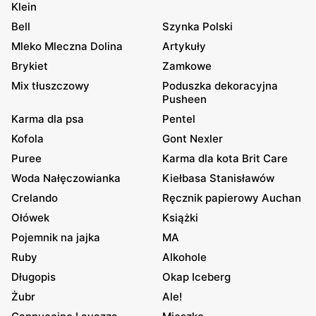
Klein
Bell
Szynka Polski
Mleko Mleczna Dolina
Artykuły
Brykiet
Zamkowe
Mix tłuszczowy
Poduszka dekoracyjna
Pusheen
Karma dla psa
Pentel
Kofola
Gont Nexler
Puree
Karma dla kota Brit Care
Woda Nałęczowianka
Kiełbasa Stanisławów
Crelando
Ręcznik papierowy Auchan
Ołówek
Książki
Pojemnik na jajka
MA
Ruby
Alkohole
Długopis
Okap Iceberg
Żubr
Ale!