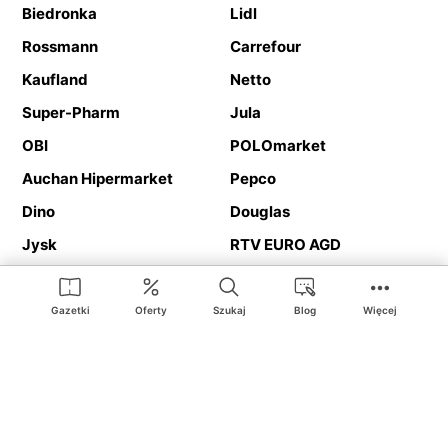
Biedronka
Lidl
Rossmann
Carrefour
Kaufland
Netto
Super-Pharm
Jula
OBI
POLOmarket
Auchan Hipermarket
Pepco
Dino
Douglas
Jysk
RTV EURO AGD
Action
Media Expert
Deichmann
Media Markt
Gazetki
Oferty
Szukaj
Blog
Więcej
Ding.pl to serwis internetowy prezentujący
gazetki promocyjne
oraz
katalogi
sklepów i dużych sieci handlowych. Dzięki
geolokalizacji otrzymasz przede wszystkim oferty sklepów, z
Twojego bliskiego otoczenia. Dodatkowo na stronie znajdziesz
adresy sklepów, więc w trakcie podróży bez problemu trafisz do