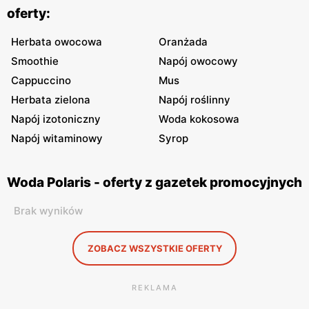
oferty:
Herbata owocowa
Oranżada
Smoothie
Napój owocowy
Cappuccino
Mus
Herbata zielona
Napój roślinny
Napój izotoniczny
Woda kokosowa
Napój witaminowy
Syrop
Woda Polaris - oferty z gazetek promocyjnych
Brak wyników
ZOBACZ WSZYSTKIE OFERTY
REKLAMA