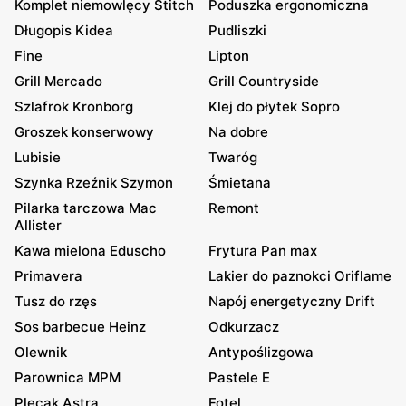
Komplet niemowlęcy Stitch
Poduszka ergonomiczna
Długopis Kidea
Pudliszki
Fine
Lipton
Grill Mercado
Grill Countryside
Szlafrok Kronborg
Klej do płytek Sopro
Groszek konserwowy
Na dobre
Lubisie
Twaróg
Szynka Rzeźnik Szymon
Śmietana
Pilarka tarczowa Mac
Remont
Allister
Kawa mielona Eduscho
Frytura Pan max
Primavera
Lakier do paznokci Oriflame
Tusz do rzęs
Napój energetyczny Drift
Sos barbecue Heinz
Odkurzacz
Olewnik
Antypoślizgowa
Parownica MPM
Pastele E
Plecak Astra
Fotel