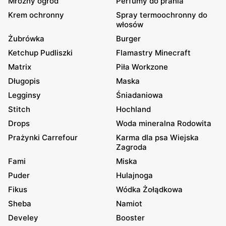
Mroźny ogród
Perfumy do prania
Krem ochronny
Spray termoochronny do
włosów
Żubrówka
Burger
Ketchup Pudliszki
Flamastry Minecraft
Matrix
Piła Workzone
Długopis
Maska
Legginsy
Śniadaniowa
Stitch
Hochland
Drops
Woda mineralna Rodowita
Prażynki Carrefour
Karma dla psa Wiejska
Zagroda
Fami
Miska
Puder
Hulajnoga
Fikus
Wódka Żołądkowa
Sheba
Namiot
Develey
Booster