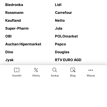
Biedronka
Lidl
Rossmann
Carrefour
Kaufland
Netto
Super-Pharm
Jula
OBI
POLOmarket
Auchan Hipermarket
Pepco
Dino
Douglas
Jysk
RTV EURO AGD
Action
Media Expert
Deichmann
Media Markt
Gazetki
Oferty
Szukaj
Blog
Więcej
Ding.pl to serwis internetowy prezentujący
gazetki promocyjne
oraz
katalogi
sklepów i dużych sieci handlowych. Dzięki
geolokalizacji otrzymasz przede wszystkim oferty sklepów, z
Twojego bliskiego otoczenia. Dodatkowo na stronie znajdziesz
adresy sklepów, więc w trakcie podróży bez problemu trafisz do