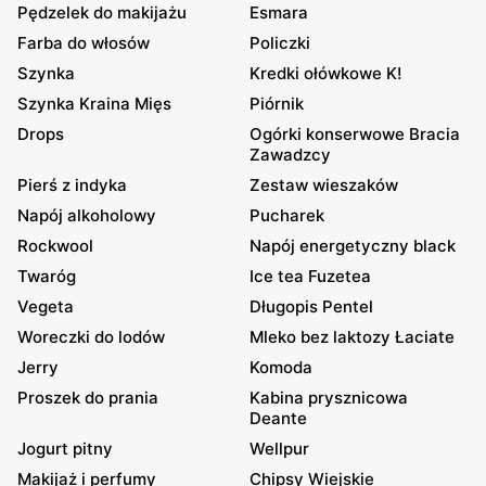
Pędzelek do makijażu
Esmara
Farba do włosów
Policzki
Szynka
Kredki ołówkowe K!
Szynka Kraina Mięs
Piórnik
Drops
Ogórki konserwowe Bracia
Zawadzcy
Pierś z indyka
Zestaw wieszaków
Napój alkoholowy
Pucharek
Rockwool
Napój energetyczny black
Twaróg
Ice tea Fuzetea
Vegeta
Długopis Pentel
Woreczki do lodów
Mleko bez laktozy Łaciate
Jerry
Komoda
Proszek do prania
Kabina prysznicowa
Deante
Jogurt pitny
Wellpur
Makijaż i perfumy
Chipsy Wiejskie