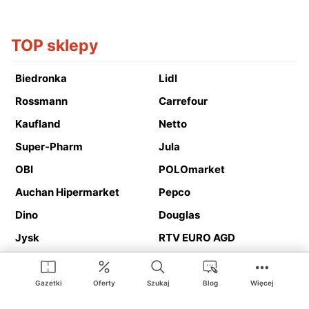
TOP sklepy
Biedronka
Lidl
Rossmann
Carrefour
Kaufland
Netto
Super-Pharm
Jula
OBI
POLOmarket
Auchan Hipermarket
Pepco
Dino
Douglas
Jysk
RTV EURO AGD
Action
Media Expert
Deichmann
Media Markt
Gazetki
Oferty
Szukaj
Blog
Więcej