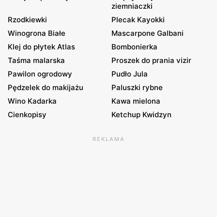
ziemniaczki
Rzodkiewki
Plecak Kayokki
Winogrona Białe
Mascarpone Galbani
Klej do płytek Atlas
Bombonierka
Taśma malarska
Proszek do prania vizir
Pawilon ogrodowy
Pudło Jula
Pędzelek do makijażu
Paluszki rybne
Wino Kadarka
Kawa mielona
Cienkopisy
Ketchup Kwidzyn
REKLAMA