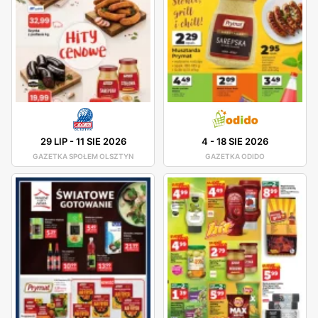
29 LIP
-
11 SIE 2026
4
-
18 SIE 2026
GAZETKA SPOŁEM OLSZTYN
GAZETKA ODIDO