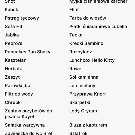
Shot
Myjka ciśnieniowa karcher
Kubek
Flint
Pstrąg tęczowy
Farba do włosów
Sofa Hit
Płatki śniadaniowe Lubella
Jabłka
Tacka
Pedro\'s
Kredki Bambino
Pancakes Pan Shaky
Rozpylacz
Kasztelan
Lunchbox Hello Kitty
Herbata
Rower
Zeszyt
Sól kamienna
Parówki jbb
Len mielony
Filtr do wody
Przyprawa Knorr
Chrupki
Skarpetki
Zestaw przyborów do
Lody Grycan
pisania Kayet
Sałatka warzywna
Bluza z kapturem
Zawieszka do wc Bref
Szlafrok