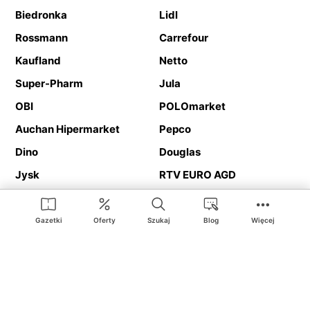
Biedronka
Lidl
Rossmann
Carrefour
Kaufland
Netto
Super-Pharm
Jula
OBI
POLOmarket
Auchan Hipermarket
Pepco
Dino
Douglas
Jysk
RTV EURO AGD
Action
Media Expert
Deichmann
Media Markt
Gazetki
Oferty
Szukaj
Blog
Więcej
Ding.pl to serwis internetowy prezentujący
gazetki promocyjne
oraz
katalogi
sklepów i dużych sieci handlowych. Dzięki
geolokalizacji otrzymasz przede wszystkim oferty sklepów, z
Twojego bliskiego otoczenia. Dodatkowo na stronie znajdziesz
adresy sklepów, więc w trakcie podróży bez problemu trafisz do