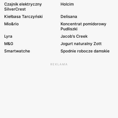
Czajnik elektryczny
Holcim
SilverCrest
Kiełbasa Tarczyński
Delisana
Mio&rio
Koncentrat pomidorowy
Pudliszki
Lyra
Jacob's Creek
M&G
Jogurt naturalny Zott
Smartwatche
Spodnie robocze damskie
REKLAMA