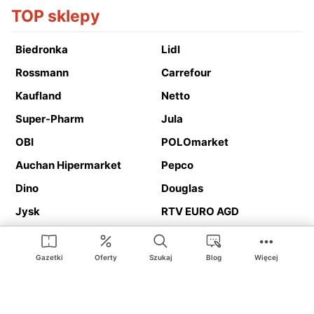
TOP sklepy
Biedronka
Lidl
Rossmann
Carrefour
Kaufland
Netto
Super-Pharm
Jula
OBI
POLOmarket
Auchan Hipermarket
Pepco
Dino
Douglas
Jysk
RTV EURO AGD
Action
Media Expert
Deichmann
Media Markt
Gazetki
Oferty
Szukaj
Blog
Więcej
Ding.pl to serwis internetowy prezentujący
gazetki promocyjne
oraz
katalogi
sklepów i dużych sieci handlowych. Dzięki