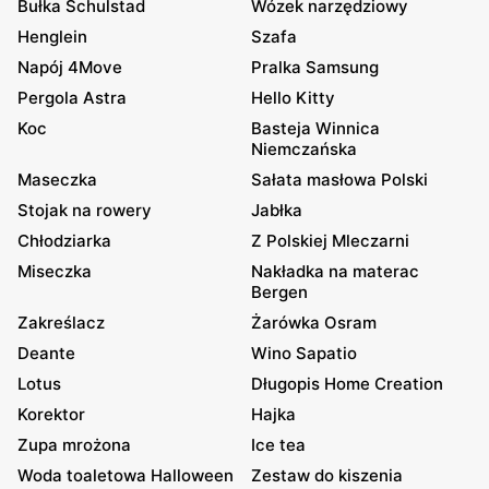
Bułka Schulstad
Wózek narzędziowy
Henglein
Szafa
Napój 4Move
Pralka Samsung
Pergola Astra
Hello Kitty
Koc
Basteja Winnica
Niemczańska
Maseczka
Sałata masłowa Polski
Stojak na rowery
Jabłka
Chłodziarka
Z Polskiej Mleczarni
Miseczka
Nakładka na materac
Bergen
Zakreślacz
Żarówka Osram
Deante
Wino Sapatio
Lotus
Długopis Home Creation
Korektor
Hajka
Zupa mrożona
Ice tea
Woda toaletowa Halloween
Zestaw do kiszenia