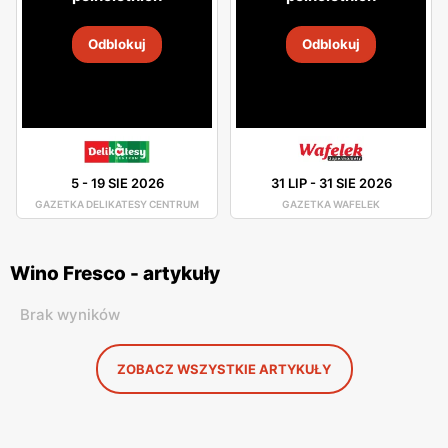
Odblokuj
Odblokuj
5
-
19 SIE 2026
31 LIP
-
31 SIE 2026
GAZETKA DELIKATESY CENTRUM
GAZETKA WAFELEK
Wino Fresco - artykuły
Brak wyników
ZOBACZ WSZYSTKIE ARTYKUŁY