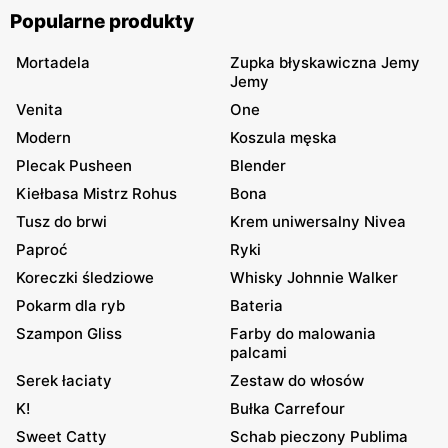
Popularne produkty
Mortadela
Zupka błyskawiczna Jemy
Jemy
Venita
One
Modern
Koszula męska
Plecak Pusheen
Blender
Kiełbasa Mistrz Rohus
Bona
Tusz do brwi
Krem uniwersalny Nivea
Paproć
Ryki
Koreczki śledziowe
Whisky Johnnie Walker
Pokarm dla ryb
Bateria
Szampon Gliss
Farby do malowania
palcami
Serek łaciaty
Zestaw do włosów
K!
Bułka Carrefour
Sweet Catty
Schab pieczony Publima