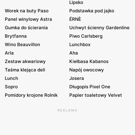
Lipsko
Worek na buty Paso
Podstawka pod jajko
Panel winylowy Astra
ÉRNÈ
Gumka do ścierania
Uchwyt ścienny Gardenline
Brytfanna
Piwo Carlsberg
Wino Beauvillon
Lunchbox
Arla
Aha
Zestaw akwariowy
Kiełbasa Kabanos
Taśma klejąca deli
Napój owocowy
Lunch
Josera
Sopro
Długopis Pixel One
Pomidory krojone Rolnik
Papier toaletowy Velvet
REKLAMA