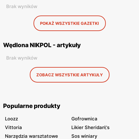
Brak wyników
POKAŻ WSZYSTKIE GAZETKI
Wędlona NIKPOL - artykuły
Brak wyników
ZOBACZ WSZYSTKIE ARTYKUŁY
Popularne produkty
Loozz
Gofrownica
Vittoria
Likier Sheridan\'s
Narzędzia warsztatowe
Sos winiary