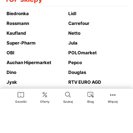
Biedronka
Lidl
Rossmann
Carrefour
Kaufland
Netto
Super-Pharm
Jula
OBI
POLOmarket
Auchan Hipermarket
Pepco
Dino
Douglas
Jysk
RTV EURO AGD
Action
Media Expert
Deichmann
Media Markt
Gazetki
Oferty
Szukaj
Blog
Więcej
Ding.pl to serwis internetowy prezentujący
gazetki promocyjne
oraz
katalogi
sklepów i dużych sieci handlowych. Dzięki
geolokalizacji otrzymasz przede wszystkim oferty sklepów, z