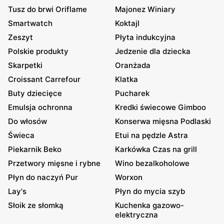
Tusz do brwi Oriflame
Majonez Winiary
Smartwatch
Koktajl
Zeszyt
Płyta indukcyjna
Polskie produkty
Jedzenie dla dziecka
Skarpetki
Oranżada
Croissant Carrefour
Klatka
Buty dziecięce
Pucharek
Emulsja ochronna
Kredki świecowe Gimboo
Do włosów
Konserwa mięsna Podlaski
Świeca
Etui na pędzle Astra
Piekarnik Beko
Karkówka Czas na grill
Przetwory mięsne i rybne
Wino bezalkoholowe
Płyn do naczyń Pur
Worxon
Lay's
Płyn do mycia szyb
Słoik ze słomką
Kuchenka gazowo-
elektryczna