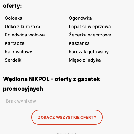
oferty:
Golonka
Ogonówka
Udko z kurczaka
Łopatka wieprzowa
Polędwica wołowa
Żeberka wieprzowe
Kartacze
Kaszanka
Kark wołowy
Kurczak gotowany
Serdelki
Mięso z indyka
Wędlona NIKPOL - oferty z gazetek
promocyjnych
Brak wyników
ZOBACZ WSZYSTKIE OFERTY