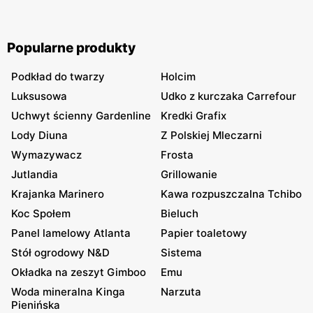
marynowane udko z kurczaka po 15,99 zł za kilogram,
szynka wykwintna Rydzyna po 37,99. Sprawdzam, co
naprawdę wchodzi do koszyka, a co lepiej zostawić na
półce.
Popularne produkty
Podkład do twarzy
Holcim
Luksusowa
Udko z kurczaka Carrefour
Uchwyt ścienny Gardenline
Kredki Grafix
Lody Diuna
Z Polskiej Mleczarni
Wymazywacz
Frosta
Jutlandia
Grillowanie
Krajanka Marinero
Kawa rozpuszczalna Tchibo
Koc Społem
Bieluch
Panel lamelowy Atlanta
Papier toaletowy
Stół ogrodowy N&D
Sistema
Okładka na zeszyt Gimboo
Emu
Woda mineralna Kinga
Narzuta
Pienińska