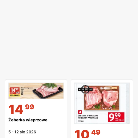
14
99
Żeberka wieprzowe
10
49
5
-
12 sie 2026