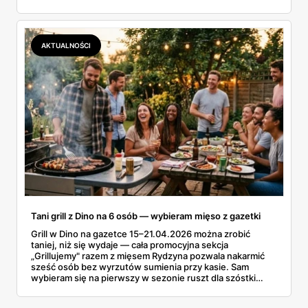
same się proszą o węgiel. Poniżej najciekawsze promocje
grillowe z oferty 16-30 kwietnia, żeby nie trzeba było
przekopywać się przez całą gazetkę.
AKTUALNOŚCI
Tani grill z Dino na 6 osób — wybieram mięso z gazetki
Grill w Dino na gazetce 15–21.04.2026 można zrobić
taniej, niż się wydaje — cała promocyjna sekcja
„Grillujemy" razem z mięsem Rydzyna pozwala nakarmić
sześć osób bez wyrzutów sumienia przy kasie. Sam
wybieram się na pierwszy w sezonie ruszt dla szóstki
znajomych i ta gazetka wylądowała u mnie na stole przy
porannej kawie. Kiełbasa Biesiadna za 11,99 zł,