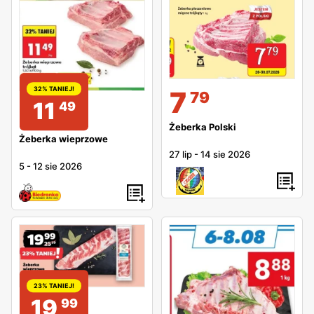
32% TANIEJ!
7
79
11
49
Żeberka Polski
Żeberka wieprzowe
27 lip
-
14 sie 2026
5
-
12 sie 2026
23% TANIEJ!
19
99