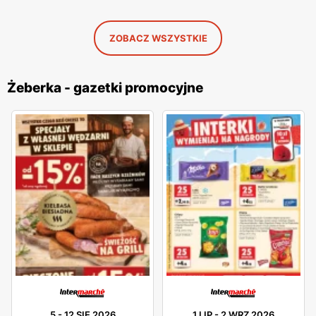
ZOBACZ WSZYSTKIE
Żeberka - gazetki promocyjne
5
-
12 SIE 2026
1 LIP
-
2 WRZ 2026