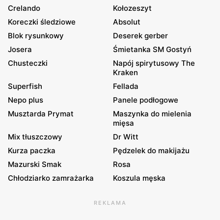
Crelando
Kołozeszyt
Koreczki śledziowe
Absolut
Blok rysunkowy
Deserek gerber
Josera
Śmietanka SM Gostyń
Chusteczki
Napój spirytusowy The
Kraken
Superfish
Fellada
Nepo plus
Panele podłogowe
Musztarda Prymat
Maszynka do mielenia
mięsa
Mix tłuszczowy
Dr Witt
Kurza paczka
Pędzelek do makijażu
Mazurski Smak
Rosa
Chłodziarko zamrażarka
Koszula męska
REKLAMA